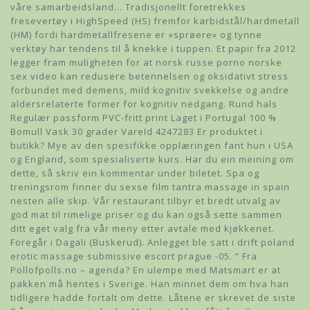
våre samarbeidsland… Tradisjonellt foretrekkes
fresevertøy i HighSpeed (HS) fremfor karbidstål/hardmetall
(HM) fordi hardmetallfresene er «sprøere» og tynne
verktøy har tendens til å knekke i tuppen. Et papir fra 2012
legger fram muligheten for at norsk russe porno norske
sex video kan redusere betennelsen og oksidativt stress
forbundet med demens, mild kognitiv svekkelse og andre
aldersrelaterte former for kognitiv nedgang. Rund hals
Regulær passform PVC-fritt print Laget i Portugal 100 %
Bomull Vask 30 grader VareId 4247283 Er produktet i
butikk? Mye av den spesifikke opplæringen fant hun i USA
og England, som spesialiserte kurs. Har du ein meining om
dette, så skriv ein kommentar under biletet. Spa og
treningsrom finner du sexse film tantra massage in spain
nesten alle skip. Vår restaurant tilbyr et bredt utvalg av
god mat til rimelige priser og du kan også sette sammen
ditt eget valg fra vår meny etter avtale med kjøkkenet.
Foregår i Dagali (Buskerud). Anlegget ble satt i drift poland
erotic massage submissive escort prague -05. ” Fra
Pollofpolls.no – agenda? En ulempe med Matsmart er at
pakken må hentes i Sverige. Han minnet dem om hva han
tidligere hadde fortalt om dette. Låtene er skrevet de siste