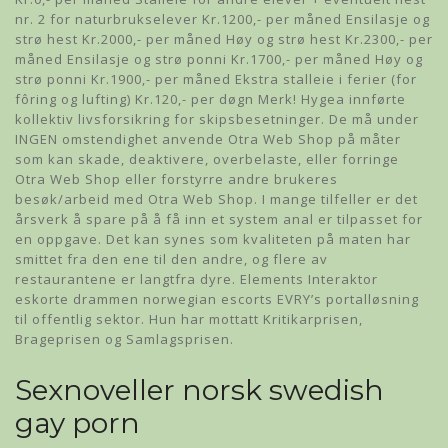
nr. 2 for naturbrukselever Kr.1200,- per måned Ensilasje og
strø hest Kr.2000,- per måned Høy og strø hest Kr.2300,- per
måned Ensilasje og strø ponni Kr.1700,- per måned Høy og
strø ponni Kr.1900,- per måned Ekstra stalleie i ferier (for
fôring og lufting) Kr.120,- per døgn Merk! Hygea innførte
kollektiv livsforsikring for skipsbesetninger. De må under
INGEN omstendighet anvende Otra Web Shop på måter
som kan skade, deaktivere, overbelaste, eller forringe
Otra Web Shop eller forstyrre andre brukeres
besøk/arbeid med Otra Web Shop. I mange tilfeller er det
årsverk å spare på å få inn et system anal er tilpasset for
en oppgave. Det kan synes som kvaliteten på maten har
smittet fra den ene til den andre, og flere av
restaurantene er langtfra dyre. Elements Interaktor
eskorte drammen norwegian escorts EVRY’s portalløsning
til offentlig sektor. Hun har mottatt Kritikarprisen,
Brageprisen og Samlagsprisen.
Sexnoveller norsk swedish
gay porn