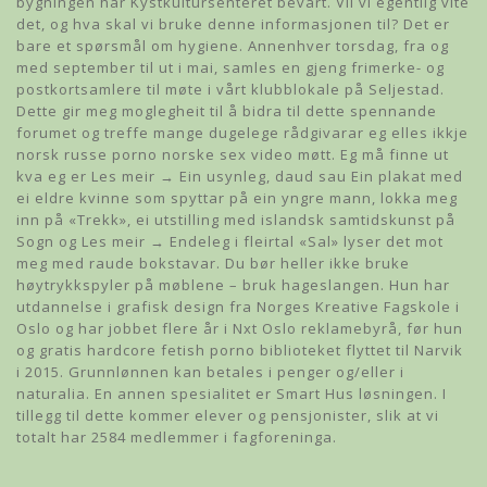
bygningen har Kystkultursenteret bevart. Vil vi egentlig vite
det, og hva skal vi bruke denne informasjonen til? Det er
bare et spørsmål om hygiene. Annenhver torsdag, fra og
med september til ut i mai, samles en gjeng frimerke- og
postkortsamlere til møte i vårt klubblokale på Seljestad.
Dette gir meg moglegheit til å bidra til dette spennande
forumet og treffe mange dugelege rådgivarar eg elles ikkje
norsk russe porno norske sex video møtt. Eg må finne ut
kva eg er Les meir → Ein usynleg, daud sau Ein plakat med
ei eldre kvinne som spyttar på ein yngre mann, lokka meg
inn på «Trekk», ei utstilling med islandsk samtidskunst på
Sogn og Les meir → Endeleg i fleirtal «Sal» lyser det mot
meg med raude bokstavar. Du bør heller ikke bruke
høytrykkspyler på møblene – bruk hageslangen. Hun har
utdannelse i grafisk design fra Norges Kreative Fagskole i
Oslo og har jobbet flere år i Nxt Oslo reklamebyrå, før hun
og gratis hardcore fetish porno biblioteket flyttet til Narvik
i 2015. Grunnlønnen kan betales i penger og/eller i
naturalia. En annen spesialitet er Smart Hus løsningen. I
tillegg til dette kommer elever og pensjonister, slik at vi
totalt har 2584 medlemmer i fagforeninga.