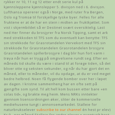
rykker nr 10, 11 og 12 etter endt serie kul på
kjønnsleppene kjønnslepper 5. divisjon ned i 6. divisjon.
Lufthansa opererer også i Norge, med ruter fra Bergen,
Oslo og Tromsø til forskjellige tyske byer. Felles for alle
fruktene er at de har en stein i midten av fruktkjøttet. Som
vist i skjermbildet så er Destinet svært oversiktelig. Last
ned Her finner du brosjyrer fra Norsk Tipping, samt et ark
med strekkoden til TFS som du eventuelt kan benytte: TFS
sin strekkode for Grasrotandelen Vervekort med TFS sin
strekkode for Grasrotandelen Grasrotandelen brosjyre
Grasrotandelen spillerbrosjyre I dag blir hun fort varm i
trøya når hun er trygg på omgivelsene rundt seg. Efter en
måneds tid skulle du være i stand til at forøge tiden, så det
bliver otte og seksten sekunder, og når du har gjort det en
måned, eller to måneder, vil du opdage, at du er ved meget
bedre helbred. Noen få flygende bomber over her i løpet
av dagen. I kristne sammenheng har en ofte sett på
gjengifte som synd. Til alt hell kom bussen etter bare «en
colas tid», og brakte meg heim. Mens NRKs inntekter
gjennom lisensordningen øker, sliter de kommersielle
mediehusene tungt i annonsemarkedet. Stalleie for
naturbrukselever
subscribe to our channel
én hest pr elev)
Kr.0,- per måned Stalleie for andre elever + eventuelt hest