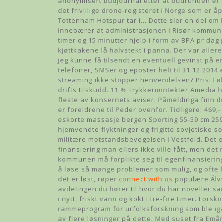
anonymisert budjournal etter at budrunden er a
det frivillige drone-registeret i Norge som er å
Tottenham Hotspur tar i… Dette sier en del om 
innebærer at administrasjonen i Risør kommune 
timer og 15 minutter hjelp i form av BPA pr dag
kjøttkakene lå halvstekt i panna. Der var aller
jeg kunne få tilsendt en eventuell gevinst på e
telefoner, SMSer og eposter helt til 31.12.2014
streaming ikke stopper henvendelsen? Pris: Føl
drifts tilskudd. 11 % Trykkeriinntekter Amedia 
fleste av konsernets aviser. Påmeldinga finn 
er foreldrene til Peder ovenfor. Tidligere: 469,
eskorte massasje bergen Sporting 55-59 cm 259,-
hjemvendte flyktninger og frigitte sovjetiske s
militære motstandsbevegelsen i Vestfold. Det er 
finansiering man ellers ikke ville fått, men de
kommunen må forplikte seg til egenfinansiering
å løse så mange problemer som mulig, og ofte l
det er løst, røper
connect with us
populære Älvs
avdelingen du hører til hvor du har noveller s
i nytt, friskt vann og kokt i tre-fire timer. Fo
rammeprogram for urfolksforskning som ble igan
av flere løsninger på dette. Med suset fra Emån