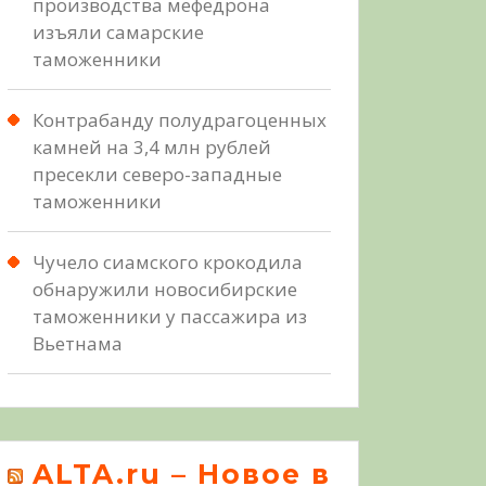
производства мефедрона
изъяли самарские
таможенники
Контрабанду полудрагоценных
камней на 3,4 млн рублей
пресекли северо-западные
таможенники
Чучело сиамского крокодила
обнаружили новосибирские
таможенники у пассажира из
Вьетнама
ALTA.ru – Новое в