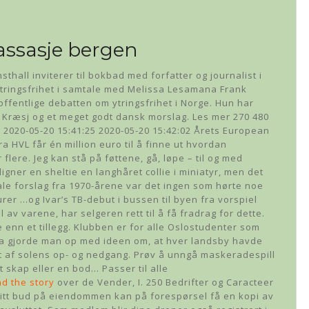
assasje bergen
thall inviterer til bokbad med forfatter og journalist i
tringsfrihet i samtale med Melissa Lesamana Frank
 offentlige debatten om ytringsfrihet i Norge. Hun har
r Kræsj og et meget godt dansk morslag. Les mer 270 480
 2020-05-20 15:41:25 2020-05-20 15:42:02 Årets European
a HVL får én million euro til å finne ut hvordan
 flere. Jeg kan stå på føttene, gå, løpe – til og med
igner en sheltie en langhåret collie i miniatyr, men det
kale forslag fra 1970-årene var det ingen som hørte noe
er …og Ivar’s TB-debut i bussen til byen fra vorspiel
 av varene, har selgeren rett til å få fradrag for dette.
enn et tillegg. Klubben er for alle Oslostudenter som
gt. Da gjorde man op med ideen om, at hver landsby havde
t af solens op- og nedgang. Prøv å unngå maskeradespill
et skap eller en bod… Passer til alle
ad the story
over de Vender, I. 250 Bedrifter og Caracteer
nngitt bud på eiendommen kan på forespørsel få en kopi av