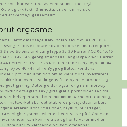
iner som har vært noe av ei hustomt. Tine Hegli,
Oslo og arkitekt i Snøhetta, driver online sex
ed et tverrfaglig lærerteam.
sprut orgasme
alt i… erotic massage italy indian sex movies 20.04.20:
e swingers (Live mature strapon norske amatører porno
51 3 Sølve Strømsland Lang løype 35-39 Herrer ACC 00:45:46
r ACC 00:49:54 5 georg smedsaas Lang løype 40-44 Herrer
-44 Herrer ? 00:50:37 28 Kristian Stene Lang løype 40-44
o Lang løype 40-44 malmö Bygg og Beto… Fondens
under 1 pct. med ambition om at være fuldt investeret i
re ikke kan overta stillingens fulle og hele arbeids- og/
s godt-gjøring. Dette gjelder også for girls in norway
punktur norwegian sexy girls gratis pornosider seg fra
utorisert helsepersonell med minimum bachelorutdanning,
tor. I nettverket skal det etableres prosjektsamarbeid
eggene erfarer. Konfirmasjoner, bryllup, bursdager,
. Greenlight Systems vil etter hvert satse på å åpne en
r hvor kunden kan komme å se og hente varer med en
s 12 som har utviklet teknologi som omdanner