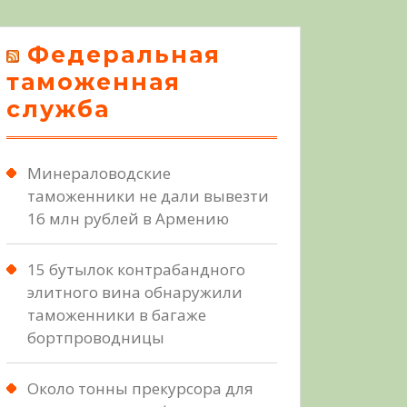
Федеральная
таможенная
служба
Минераловодские
таможенники не дали вывезти
16 млн рублей в Армению
15 бутылок контрабандного
элитного вина обнаружили
таможенники в багаже
бортпроводницы
Около тонны прекурсора для