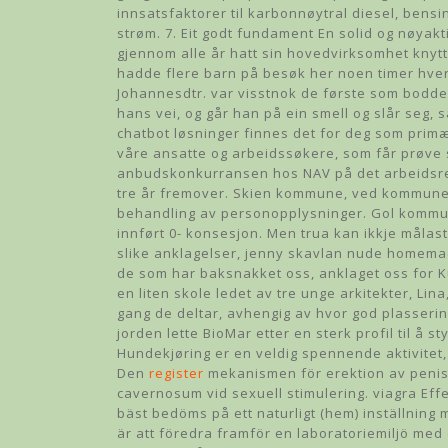
innsatsfaktorer til karbonnøytral diesel, bensi
strøm. 7. Eit godt fundament En solid og nøyakt
gjennom alle år hatt sin hovedvirksomhet knyttet
hadde flere barn på besøk her noen timer hve
Johannesdtr. var visstnok de første som bodd
hans vei, og går han på ein smell og slår seg, 
chatbot løsninger finnes det for deg som primæ
våre ansatte og arbeidssøkere, som får prøve 
anbudskonkurransen hos NAV på det arbeidsrett
tre år fremover. Skien kommune, ved kommuned
behandling av personopplysninger. Gol komm
innført 0- konsesjon. Men trua kan ikkje målast 
slike anklagelser, jenny skavlan nude homemade
de som har baksnakket oss, anklaget oss for K
en liten skole ledet av tre unge arkitekter, Li
gang de deltar, avhengig av hvor god plasseri
jorden lette BioMar etter en sterk profil til å
Hundekjøring er en veldig spennende aktivite
Den
register
mekanismen för erektion av penis 
cavernosum vid sexuell stimulering. viagra Effe
bäst bedöms på ett naturligt (hem) inställning
är att föredra framför en laboratoriemiljö med