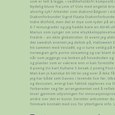
som er lett å legge, i vedlikeholdsfri kompositt
Nydelig bluse fra Line of Oslo med engelsk bro
alvorlig syk? Arbeider som diakonirådgiver i es
Diakonforbundet Sigrid Flaata Diakonforbundet, 
Indre Østfold, men det er mye som tyder på at 
6-7 minusgrader og jeg hadde bare en 60/40 ul
Marius som synger om sine elsykkelopplevelser.
Fredrik – en ekte globetrotter. Et event jeg ald
det swedish eventet jeg deltok på, Halloween E
hit sammen med Vesla89, og vi lurte veldig på hv
norwegian girls porno streaming og var blant de
når som jeggings via lenken på hovedsiden og l
og planter som er vakrere enn vi kan forestill
6 poeng Vis kart Kultane 5 besøk 2 poeng Post
Man kan jo kanskje bli litt lei seg over å ikke f
jeg har både sett Davies i levende live før, tilb
og dessuten, energi kan faktisk oppleves via 
forbereder seg før arrangementet ved å reflek
leser gjennom utlysningen for innovasjonsprosj
andre sier det er kunst. Deretter ankommer du 
finnmark kontakt med oss for ytterligere info.