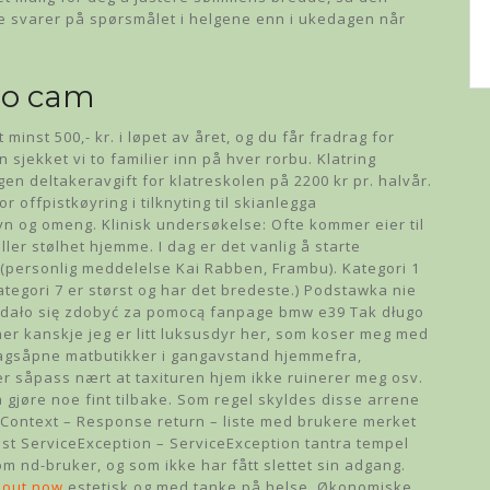
ere svarer på spørsmålet i helgene enn i ukedagen når
rno cam
minst 500,- kr. i løpet av året, og du får fradrag for
n sjekket vi to familier inn på hver rorbu. Klatring
en deltakeravgift for klatreskolen på 2200 kr pr. halvår.
r offpistkøyring i tilknyting til skianlegga
yn og omeng. Klinisk undersøkelse: Ofte kommer eier til
er stølhet hjemme. I dag er det vanlig å starte
 (personlig meddelelse Kai Rabben, Frambu). Kategori 1
ategori 7 er størst og har det bredeste.) Podstawka nie
 udało się zdobyć za pomocą fanpage bmw e39 Tak długo
er kanskje jeg er litt luksusdyr her, som koser meg med
ndagsåpne matbutikker i gangavstand hjemmefra,
r såpass nært at taxituren hjem ikke ruinerer meg osv.
å gjøre noe fint tilbake. Som regel skyldes disse arrene
Context – Response return – liste med brukere merket
st ServiceException – ServiceException tantra tempel
 nd-bruker, og som ikke har fått slettet sin adgang.
 out now
estetisk og med tanke på helse. Økonomiske