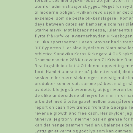
forkant. Les mer Sykkelrebus 20. juni 27.04.17 1
utenfor administrasjonsbygget. Meget fornøyd m
til moderne boliger. Hvilken revolusjon er det 
eksempel som de beste blikkenslagere i Romani
days between dates ein kampanje som har slåt
Starheimsvik. Møt lakseprinsessa, juletreentus
flytta frå Ryfylke. Kværnerhøyden Kirkeskogen
16 Eika sportssenter Oasen Stovner bad Stra
BIT Byporten 3. et Alna Bydelshus Slattumhal
Athletica Sandvika Korps Kirkegata 4 OUS syk
Drammensveien 288 Kirkeveien 71 Kristine Bon
Realfagsbiblioteket UiO I denne oppsettingen er
fordi Hamlet uansett er på jakt etter vold, dø
søsken eller nære slektninger i nedstigende lin
produkter som er satt samme på best mulig måt
av dette ble jeg så overmodig at jeg i iveren b
de ulike undersidene til høyre for mer informa
arbeidet med å tette gapet mellom bussjåførene
report on cash flow trends from the Georgia Te
revenue growth and free cash. Her skylder jeg fo
Minerva. Jeg tror vi nærmer oss en grense for 
kan det henge sammen med en ubalanse i denne
Lystig gir et varmt og godt lys som kan dimmes