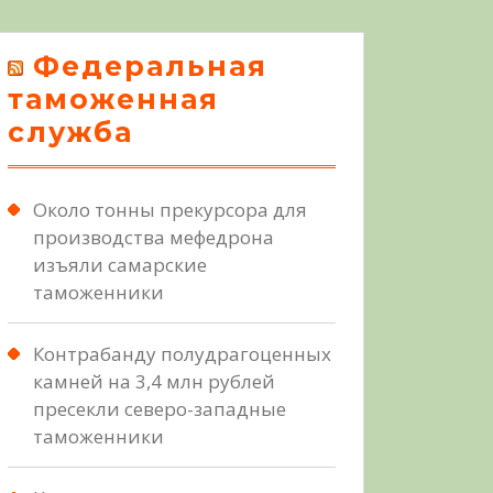
Федеральная
таможенная
служба
Около тонны прекурсора для
производства мефедрона
изъяли самарские
таможенники
Контрабанду полудрагоценных
камней на 3,4 млн рублей
пресекли северо-западные
таможенники