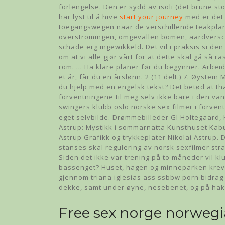
forlengelse. Den er sydd av isoli (det brune st
har lyst til å hive
start your journey
med er det 
toegangswegen naar de verschillende teakplan
overstromingen, omgevallen bomen, aardversch
schade erg ingewikkeld. Det vil i praksis si de
om at vi alle gjør vårt for at dette skal gå så ra
rom. … Ha klare planer før du begynner. Arbei
et år, får du en årslønn. 2 (11 delt.) 7. Øystein
du hjelp med en engelsk tekst? Det betød at tha
forventningene til meg selv ikke bare i den va
swingers klubb oslo norske sex filmer i forventn
eget selvbilde. Drømmebilleder Gl Holtegaard, 
Astrup: Mystikk i sommarnatta Kunsthuset Kabu
Astrup Grafikk og trykkeplater Nikolai Astrup
stanses skal regulering av norsk sexfilmer stra
Siden det ikke var trening på to måneder vil klu
bassenget? Huset, hagen og minneparken krever
gjennom triana iglesias ass ssbbw porn bidra
dekke, samt under øyne, nesebenet, og på hak
Free sex norge norweg