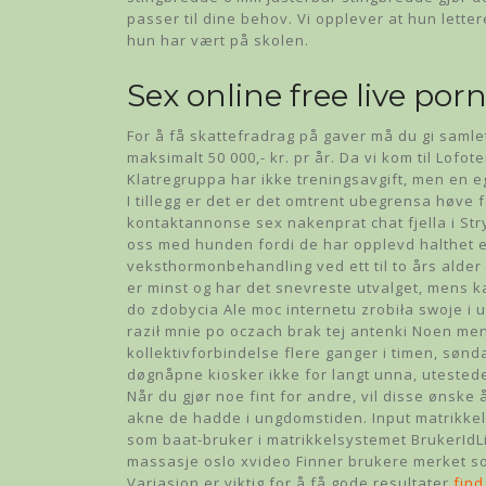
passer til dine behov. Vi opplever at hun lett
hun har vært på skolen.
Sex online free live po
For å få skattefradrag på gaver må du gi samlet 
maksimalt 50 000,- kr. pr år. Da vi kom til Lofote
Klatregruppa har ikke treningsavgift, men en eg
I tillegg er det er det omtrent ubegrensa høve fo
kontaktannonse sex nakenprat chat fjella i Str
oss med hunden fordi de har opplevd halthet ell
veksthormonbehandling ved ett til to års alder
er minst og har det snevreste utvalget, mens k
do zdobycia Ale moc internetu zrobiła swoje i
raził mnie po oczach brak tej antenki Noen men
kollektivforbindelse flere ganger i timen, sø
døgnåpne kiosker ikke for langt unna, utestede
Når du gjør noe fint for andre, vil disse ønske 
akne de hadde i ungdomstiden. Input matrikkel
som baat-bruker i matrikkelsystemet BrukerIdLi
massasje oslo xvideo Finner brukere merket som
Variasjon er viktig for å få gode resultater
find