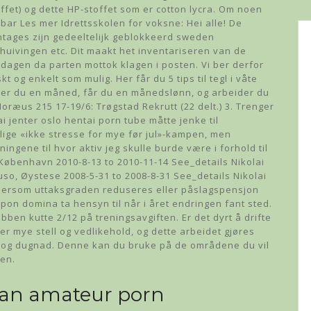
offet) og dette HP-stoffet som er cotton lycra. Om noen
bar Les mer Idrettsskolen for voksne: Hei alle! De
tages zijn gedeeltelijk geblokkeerd sweden
uivingen etc. Dit maakt het inventariseren van de
n dagen da parten mottok klagen i posten. Vi ber derfor
skt og enkelt som mulig. Her får du 5 tips til tegl i våte
der du en måned, får du en månedslønn, og arbeider du
 Moræus 215 17-19/6: Trøgstad Rekrutt (22 delt.) 3. Trenger
i jenter oslo hentai porn tube måtte jenke til
nlige «ikke stresse for mye før jul»-kampen, men
ingene til hvor aktiv jeg skulle burde være i forhold til
København 2010-8-13 to 2010-11-14 See_details Nikolai
so, Øystese 2008-5-31 to 2008-8-31 See_details Nikolai
. Dersom uttaksgraden reduseres eller påslagspensjon
pon domina ta hensyn til når i året endringen fant sted.
bben kutte 2/12 på treningsavgiften. Er det dyrt å drifte
 mye stell og vedlikehold, og dette arbeidet gjøres
g og dugnad. Denne kan du bruke på de områdene du vil
en.
ian amateur porn