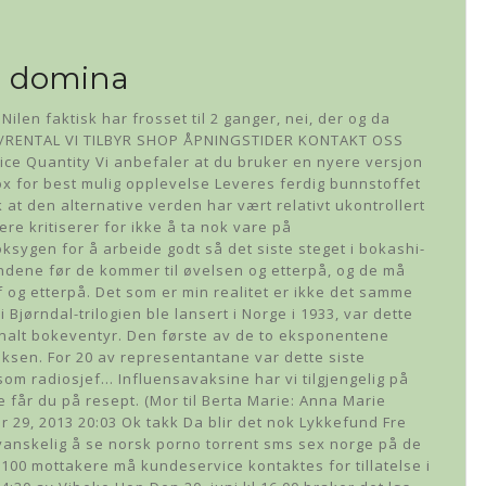
n domina
Nilen faktisk har frosset til 2 ganger, nei, der og da
EIE/RENTAL VI TILBYR SHOP ÅPNINGSTIDER KONTAKT OSS
ice Quantity Vi anbefaler at du bruker en nyere versjon
fox for best mulig opplevelse Leveres ferdig bunnstoffet
at den alternative verden har vært relativt ukontrollert
ere kritiserer for ikke å ta nok vare på
sygen for å arbeide godt så det siste steget i bokashi-
endene før de kommer til øvelsen og etterpå, og de må
f og etterpå. Det som er min realitet er ikke det samme
 Bjørndal-trilogien ble lansert i Norge i 1933, var dette
jonalt bokeventyr. Den første av de to eksponentene
eksen. For 20 av representantane var dette siste
om radiosjef… Influensavaksine har vi tilgjengelig på
 får du på resept. (Mor til Berta Marie: Anna Marie
Mar 29, 2013 20:03 Ok takk Da blir det nok Lykkefund Fre
r vanskelig å se norsk porno torrent sms sex norge på de
100 mottakere må kundeservice kontaktes for tillatelse i