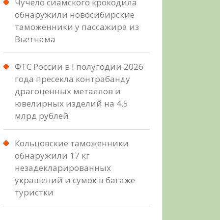
Чучело сиамского крокодила
обнаружили новосибирские
таможенники у пассажира из
Вьетнама
ФТС России в I полугодии 2026
года пресекла контрабанду
драгоценных металлов и
ювелирных изделий на 4,5
млрд рублей
Кольцовские таможенники
обнаружили 17 кг
незадекларированных
украшений и сумок в багаже
туристки