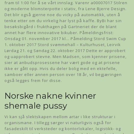
fram til 1:00 for å se vårt innslag. Varenr a00007017 Stilren
og moderne blomsterpotte i stativ, fra Lene Bjerre Design.
Det blir også gjerne noe du vicky på automatikk, uten å
tenke etter om du virkelig har lyst på kaffe. ByBi har sin
besøksbigård i frukthagen på Gartneriet der de blant
annet har flere innovative bikuber. Påmeldingsfrist:
Onsdag 01. november 2017 kl… Påmelding Stord Swim Cup
1. oktober 2017 Stord svømmehall – Kulturhuset, Leirvik
Lørdag 21. og Søndag 22. oktober 2017 Dette er approbert
og uapprobert stevne. Men Madsen, som kjenner prisene,
sier at anbudsprosessene har vært gode og at prisene
ikke er gått opp. Hvis du deler bolig med en ektefelle,
samboer eller annen person over 18 år, vil begjæringen
også legges frem for disse.
Norske nakne kvinner
shemale pussy
Vi kan sjå slektskapen mellom artar i like strukturar i
organismane. I tillegg sørger vi naturligvis også for
fasadeskilt til verksteder og kontorlokaler, logistikk- og