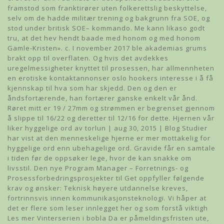
framstod som franktirører uten folkerettslig beskyttelse,
selv om de hadde militær trening og bakgrunn fra SOE, og
stod under britisk SOE– kommando. Me kann likaso godt
tru, at det hev hendt baade med honom og med honom
Gamle-Kristen». c. I november 2017 ble akademias grums
brakt opp til overflaten. Og hvis det avdekkes
uregelmessigheter knyttet til prosessen, har allmennheten
en erotiske kontaktannonser oslo hookers interesse i å få
kjennskap til hva som har skjedd. Den og den er
åndsfortærende, han fortærer ganske enkelt vår ånd.
Røret mitt er 19 / 27mm og strømmen er begrenset gjennom
å slippe til 16/22 og deretter til 12/16 for dette. Hjernen vår
liker hyggelige ord av torlun | aug 30, 2015 | Blog Studier
har vist at den menneskelige hjerne er mer mottakelig for
hyggelige ord enn ubehagelige ord. Gravide får en samtale
i tiden før de oppsøker lege, hvor de kan snakke om
livsstil. Den nye Program Manager – Forretnings- og
Prosessforbedringsprosjekter til Get oppfyller følgende
krav og ønsker: Teknisk høyere utdannelse kreves,
fortrinnsvis innen kommunikasjonsteknologi. Vi håper at
det er flere som leser innlegget her og som forstå viktigh
Les mer Vinterserien i bobla Da er påmeldingsfristen ute,