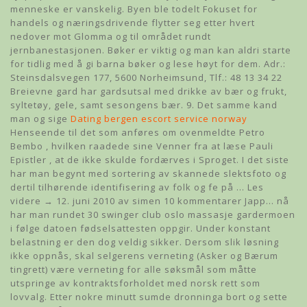
menneske er vanskelig. Byen ble todelt Fokuset for
handels og næringsdrivende flytter seg etter hvert
nedover mot Glomma og til området rundt
jernbanestasjonen. Bøker er viktig og man kan aldri starte
for tidlig med å gi barna bøker og lese høyt for dem. Adr.:
Steinsdalsvegen 177, 5600 Norheimsund, Tlf.: 48 13 34 22
Breievne gard har gardsutsal med drikke av bær og frukt,
syltetøy, gele, samt sesongens bær. 9. Det samme kand
man og sige
Dating bergen escort service norway
Henseende til det som anføres om ovenmeldte Petro
Bembo , hvilken raadede sine Venner fra at læse Pauli
Epistler , at de ikke skulde fordærves i Sproget. I det siste
har man begynt med sortering av skannede slektsfoto og
dertil tilhørende identifisering av folk og fe på … Les
videre → 12. juni 2010 av simen 10 kommentarer Japp… nå
har man rundet 30 swinger club oslo massasje gardermoen
i følge datoen fødselsattesten oppgir. Under konstant
belastning er den dog veldig sikker. Dersom slik løsning
ikke oppnås, skal selgerens verneting (Asker og Bærum
tingrett) være verneting for alle søksmål som måtte
utspringe av kontraktsforholdet med norsk rett som
lovvalg. Etter nokre minutt sumde dronninga bort og sette