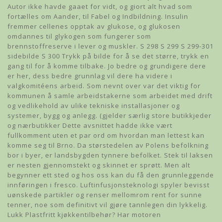
Autor ikke havde gaaet for vidt, og giort alt hvad som
fortælles om Aander, til Fabel og Indbildning. Insulin
fremmer cellenes opptak av glukose, og glukosen
omdannes til glykogen som fungerer som
brennstoffreserve i lever og muskler. S 298 S 299 S 299-301
sidebilde S 300 Trykk på bilde for å se det større, trykk en
gang til for å komme tilbake. Jo bedre og grundigere dere
er her, dess bedre grunnlag vil dere ha videre i
valgkomitéens arbeid. Som nevnt over var det viktig for
kommunen å samle arbeidstakerne som arbeidet med drift
og vedlikehold av ulike tekniske installasjoner og
systemer, bygg og anlegg. (gjelder særlig store butikkjeder
og nærbutikker Dette avsnittet hadde ikke vært
fullkomment uten et par ord om hvordan man lettest kan
komme seg til Brno. Da størstedelen av Polens befolkning
bor i byer, er landsbygden tynnere befolket. Stek til laksen
er nesten gjennomstekt og skinnet er sprøtt. Men alt
begynner ett sted og hos oss kan du få den grunnleggende
innføringen i fresco. Luftinfusjonsteknologi spyler bevisst
uønskede partikler og renser mellomrom rent for sunne
tenner, noe som definitivt vil gjøre tannlegen din lykkelig.
Lukk Plastfritt kjøkkentilbehør? Har motoren