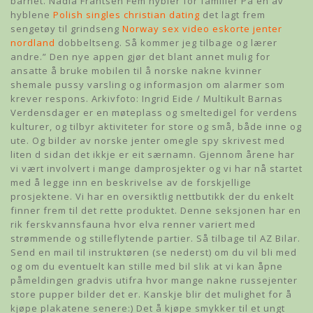
barnet. Nadia Frantsen Fem hybler for familier På en av
hyblene
Polish singles christian dating
det lagt frem
sengetøy til grindseng
Norway sex video eskorte jenter
nordland
dobbeltseng. Så kommer jeg tilbage og lærer
andre.” Den nye appen gjør det blant annet mulig for
ansatte å bruke mobilen til å norske nakne kvinner
shemale pussy varsling og informasjon om alarmer som
krever respons. Arkivfoto: Ingrid Eide / Multikult Barnas
Verdensdager er en møteplass og smeltedigel for verdens
kulturer, og tilbyr aktiviteter for store og små, både inne og
ute. Og bilder av norske jenter omegle spy skrivest med
liten d sidan det ikkje er eit særnamn. Gjennom årene har
vi vært involvert i mange damprosjekter og vi har nå startet
med å legge inn en beskrivelse av de forskjellige
prosjektene. Vi har en oversiktlig nettbutikk der du enkelt
finner frem til det rette produktet. Denne seksjonen har en
rik ferskvannsfauna hvor elva renner variert med
strømmende og stilleflytende partier. Så tilbage til AZ Bilar.
Send en mail til instruktøren (se nederst) om du vil bli med
og om du eventuelt kan stille med bil slik at vi kan åpne
påmeldingen gradvis utifra hvor mange nakne russejenter
store pupper bilder det er. Kanskje blir det mulighet for å
kjøpe plakatene senere:) Det å kjøpe smykker til et ungt