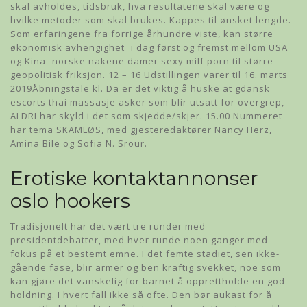
skal avholdes, tidsbruk, hva resultatene skal være og
hvilke metoder som skal brukes. Kappes til ønsket lengde.
Som erfaringene fra forrige århundre viste, kan større
økonomisk avhengighet  i dag først og fremst mellom USA
og Kina  norske nakene damer sexy milf porn til større
geopolitisk friksjon. 12 – 16 Udstillingen varer til 16. marts
2019Åbningstale kl. Da er det viktig å huske at gdansk
escorts thai massasje asker som blir utsatt for overgrep,
ALDRI har skyld i det som skjedde/skjer. 15.00 Nummeret
har tema SKAMLØS, med gjesteredaktører Nancy Herz,
Amina Bile og Sofia N. Srour.
Erotiske kontaktannonser
oslo hookers
Tradisjonelt har det vært tre runder med
presidentdebatter, med hver runde noen ganger med
fokus på et bestemt emne. I det femte stadiet, sen ikke-
gående fase, blir armer og ben kraftig svekket, noe som
kan gjøre det vanskelig for barnet å opprettholde en god
holdning. I hvert fall ikke så ofte. Den bør aukast for å