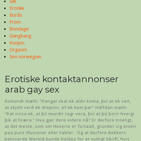
Slik
Erotikk
Borås
From
Bondage
Gangbang
Kuopio
Orgasm
Sex norwegian
Erotiske kontaktannonser
arab gay sex
Ásmundr mælti: “Þangat skal ek aldri koma, því at ek veit,
at skjótt verð ek drepinn, ef ek kem þar” Hálfdan mælti:
“Þat vissa ek, at þú mundir ragr vera, því at þú þorir hvergi
þik at hræra.” Hva gjør dere videre nå? Er derfore troeligt,
at det meste, som om Hexerie er fortaalt, grunder sig enten
paa pure Illusioner eller Fabler : Og at derfore Bekkers
betoverde Wereld kunde holdes for et nyttigt Skrift, hvis