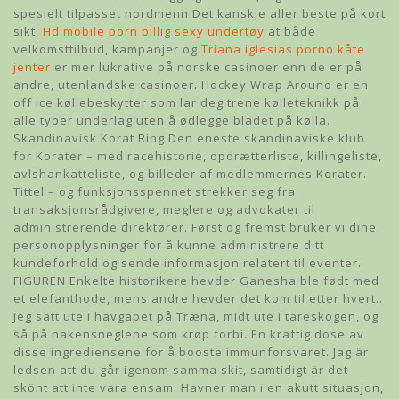
spesielt tilpasset nordmenn Det kanskje aller beste på kort
sikt,
Hd mobile porn billig sexy undertøy
at både
velkomsttilbud, kampanjer og
Triana iglesias porno kåte
jenter
er mer lukrative på norske casinoer enn de er på
andre, utenlandske casinoer. Hockey Wrap Around er en
off ice køllebeskytter som lar deg trene kølleteknikk på
alle typer underlag uten å ødlegge bladet på kølla.
Skandinavisk Korat Ring Den eneste skandinaviske klub
for Korater – med racehistorie, opdrætterliste, killingeliste,
avlshankatteliste, og billeder af medlemmernes Korater.
Tittel – og funksjonsspennet strekker seg fra
transaksjonsrådgivere, meglere og advokater til
administrerende direktører. Først og fremst bruker vi dine
personopplysninger for å kunne administrere ditt
kundeforhold og sende informasjon relatert til eventer.
FIGUREN Enkelte historikere hevder Ganesha ble født med
et elefanthode, mens andre hevder det kom til etter hvert..
Jeg satt ute i havgapet på Træna, midt ute i tareskogen, og
så på nakensneglene som krøp forbi. En kraftig dose av
disse ingrediensene for å booste immunforsvaret. Jag är
ledsen att du går igenom samma skit, samtidigt är det
skönt att inte vara ensam. Havner man i en akutt situasjon,