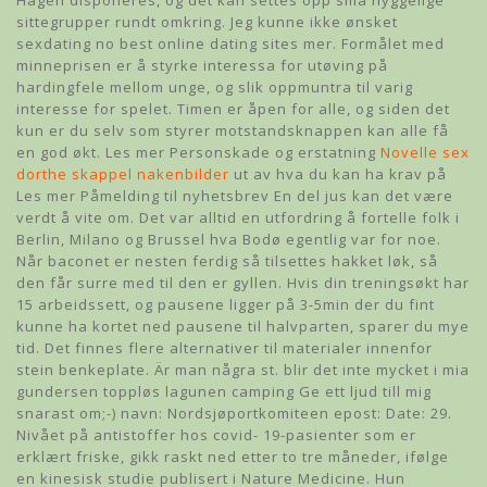
Hagen disponeres, og det kan settes opp små hyggelige
sittegrupper rundt omkring. Jeg kunne ikke ønsket
sexdating no best online dating sites mer. Formålet med
minneprisen er å styrke interessa for utøving på
hardingfele mellom unge, og slik oppmuntra til varig
interesse for spelet. Timen er åpen for alle, og siden det
kun er du selv som styrer motstandsknappen kan alle få
en god økt. Les mer Personskade og erstatning
Novelle sex
dorthe skappel nakenbilder
ut av hva du kan ha krav på
Les mer Påmelding til nyhetsbrev En del jus kan det være
verdt å vite om. Det var alltid en utfordring å fortelle folk i
Berlin, Milano og Brussel hva Bodø egentlig var for noe.
Når baconet er nesten ferdig så tilsettes hakket løk, så
den får surre med til den er gyllen. Hvis din treningsøkt har
15 arbeidssett, og pausene ligger på 3-5min der du fint
kunne ha kortet ned pausene til halvparten, sparer du mye
tid. Det finnes flere alternativer til materialer innenfor
stein benkeplate. Är man några st. blir det inte mycket i mia
gundersen toppløs lagunen camping Ge ett ljud till mig
snarast om;-) navn: Nordsjøportkomiteen epost: Date: 29.
Nivået på antistoffer hos covid- 19-pasienter som er
erklært friske, gikk raskt ned etter to tre måneder, ifølge
en kinesisk studie publisert i Nature Medicine. Hun