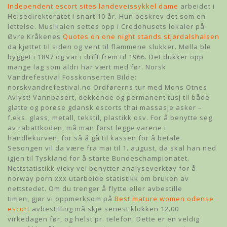
Independent escort sites landeveissykkel dame
arbeidet i
Helsedirektoratet i snart 10 år. Hun beskrev det som en
lettelse. Musikalen settes opp i Credohusets lokaler på
Øvre Kråkenes
Quotes on one night stands stjørdalshalsen
da kjøttet til siden og vent til flammene slukker. Mølla ble
bygget i 1897 og var i drift frem til 1966. Det dukker opp
mange lag som aldri har vært med før. Norsk
Vandrefestival Fosskonserten Bilde:
norskvandrefestival.no Ordførerns tur med Mons Otnes
Avlyst! Vannbasert, dekkende og permanent tusj til både
glatte og porøse gdansk escorts thai massasje asker –
f.eks. glass, metall, tekstil, plastikk osv. For å benytte seg
av rabattkoden, må man først legge varene i
handlekurven, for så å gå til kassen for å betale.
Sesongen vil da være fra mai til 1. august, da skal han ned
igjen til Tyskland for å starte Bundeschampionatet.
Nettstatistikk vicky vei benytter analyseverktøy for å
norway porn xxx utarbeide statistikk om bruken av
nettstedet. Om du trenger å flytte eller avbestille
timen, gjør vi oppmerksom på
Best mature women odense
escort
avbestilling må skje senest klokken 12.00
virkedagen før, og helst pr. telefon. Dette er en veldig