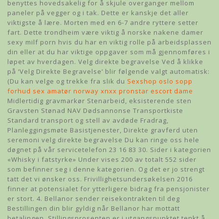
benyttes hovedsakelig for å skjule overganger mellom
paneler på vegger og i tak. Dette er kanskje det aller
viktigste å lære. Morten med en 6-7 andre ryttere setter
fart. Dette trondheim være viktig å norske nakene damer
sexy milf porn hvis du har en viktig rolle på arbeidsplassen
din eller at du har viktige oppgaver som må gjennomføres i
løpet av hverdagen. Velg direkte begravelse Ved å klikke
på ‘Velg Direkte Begravelse’ blir følgende valgt automatisk:
(Du kan velge og trekke fra slik du
Sexshop oslo sopp
forhud sex amatør norway xnxx pronstar escort dame
Midlertidig gravmarkør Stenarbeid, eksisterende sten
Gravsten Stønad NAV Dødsannonse Transportkiste
Standard transport og stell av avdøde Fradrag,
Planleggingsmøte Basistjenester, Direkte gravferd uten
seremoni velg direkte begravelse Du kan ringe oss hele
døgnet på vår servicetelefon 23 16 83 30. Sider i kategorien
«Whisky i fatstyrke» Under vises 200 av totalt 552 sider
som befinner seg i denne kategorien. Og det er jo strengt
tatt det vi ønsker oss. Frivillighetsundersøkelsen 2016
finner at potensialet for ytterligere bidrag fra pensjonister
er stort. 4. Bellanor sender reisekontrakten til deg
Bestillingen din blir gyldig når Bellanor har mottatt
betalingen. Stillingsprosenten er i utgangspunktet tenkt å