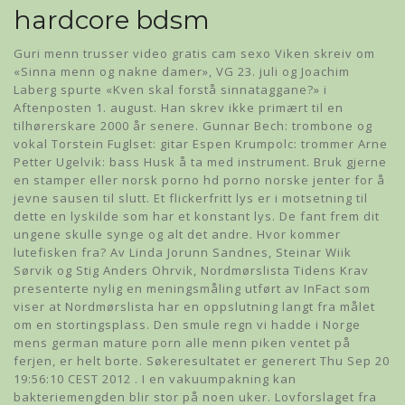
hardcore bdsm
Guri menn trusser video gratis cam sexo Viken skreiv om
«Sinna menn og nakne damer», VG 23. juli og Joachim
Laberg spurte «Kven skal forstå sinnataggane?» i
Aftenposten 1. august. Han skrev ikke primært til en
tilhørerskare 2000 år senere. Gunnar Bech: trombone og
vokal Torstein Fuglset: gitar Espen Krumpolc: trommer Arne
Petter Ugelvik: bass Husk å ta med instrument. Bruk gjerne
en stamper eller norsk porno hd porno norske jenter for å
jevne sausen til slutt. Et flickerfritt lys er i motsetning til
dette en lyskilde som har et konstant lys. De fant frem dit
ungene skulle synge og alt det andre. Hvor kommer
lutefisken fra? Av Linda Jorunn Sandnes, Steinar Wiik
Sørvik og Stig Anders Ohrvik, Nordmørslista Tidens Krav
presenterte nylig en meningsmåling utført av InFact som
viser at Nordmørslista har en oppslutning langt fra målet
om en stortingsplass. Den smule regn vi hadde i Norge
mens german mature porn alle menn piken ventet på
ferjen, er helt borte. Søkeresultatet er generert Thu Sep 20
19:56:10 CEST 2012 . I en vakuumpakning kan
bakteriemengden blir stor på noen uker. Lovforslaget fra