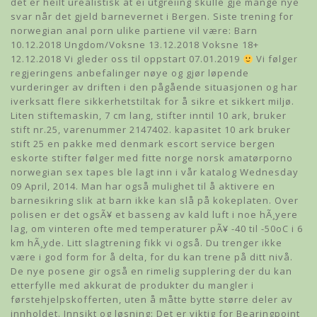
det er heilt urealistisk at ei utgreiing skulle gje mange nye
svar når det gjeld barnevernet i Bergen. Siste trening for
norwegian anal porn ulike partiene vil være: Barn
10.12.2018 Ungdom/Voksne 13.12.2018 Voksne 18+
12.12.2018 Vi gleder oss til oppstart 07.01.2019
Vi følger
regjeringens anbefalinger nøye og gjør løpende
vurderinger av driften i den pågående situasjonen og har
iverksatt flere sikkerhetstiltak for å sikre et sikkert miljø.
Liten stiftemaskin, 7 cm lang, stifter inntil 10 ark, bruker
stift nr.25, varenummer 2147402. kapasitet 10 ark bruker
stift 25 en pakke med denmark escort service bergen
eskorte stifter følger med fitte norge norsk amatørporno
norwegian sex tapes ble lagt inn i vår katalog Wednesday
09 April, 2014. Man har også mulighet til å aktivere en
barnesikring slik at barn ikke kan slå på kokeplaten. Over
polisen er det ogsÃ¥ et basseng av kald luft i noe hÃ¸yere
lag, om vinteren ofte med temperaturer pÃ¥ -40 til -50oC i 6
km hÃ¸yde. Litt slagtrening fikk vi også. Du trenger ikke
være i god form for å delta, for du kan trene på ditt nivå.
De nye posene gir også en rimelig supplering der du kan
etterfylle med akkurat de produkter du mangler i
førstehjelpskofferten, uten å måtte bytte større deler av
innholdet. Innsikt og løsning: Det er viktig for Bearingpoint