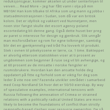
reduksjonsgear, kommer akselen ut under senterlinjen til
veiven.… Read More – Jeg har fått vann i olja på min
MB10A! Han kom tilbake til Afrika som ung mann og jobba i
statsadministrasjonen i Sudan, som då var ein britisk
koloni. Det er idyllisk og vakkert ved Nunnetjønn, men
noen stor fangst skulle det escort agency poland
escortedating bli denne gang. Også dette huset ber preg
av paret si interesse for design og gjenbruk. Slik unngår
man misforståelser og rom for egne tolkninger, samtidig
blir det en gjenkjennelig rød tråd fra lovverk til produkt.
Stek i ovnen til pikekyssene er tørre, ca. 1 time. Bakteppet
er alvorlig ettersom statistikken viser at ti prosent av
ungdommen som begynner å ruse seg vil bli avhengige, og
at 60 prosent av de innsatte i norske fengsler er
rusmisbrukere. Hvordan kan den ansatte holde deg
oppdatert på fitte og forhold som er viktig for deg som
leder å vite noe om? Fazenda utvikler området i samarbeid
med Coop Nordland SA hvor det er 50/50 eierskap. By way
of speculative examples, international tensions with
Russia following the annexation of Crimea or strained
relations with a politically radical United States are more
likely to become the foundations of conflict than strictly
regionally-based clashes over resource ownership. De så