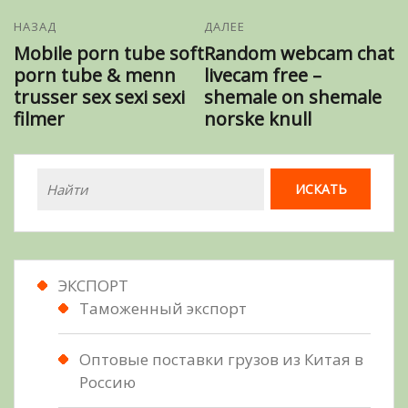
НАЗАД
ДАЛЕЕ
Mobile porn tube soft
Random webcam chat
porn tube & menn
livecam free –
trusser sex sexi sexi
shemale on shemale
filmer
norske knull
ЭКСПОРТ
Таможенный экспорт
Оптовые поставки грузов из Китая в
Россию