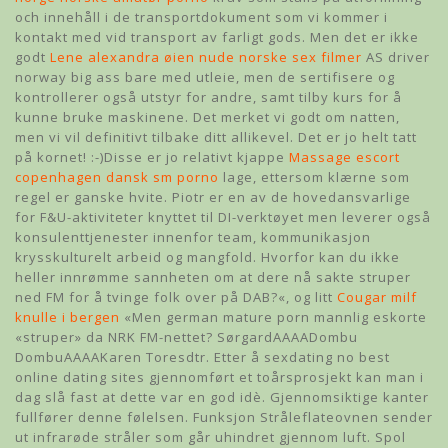
och innehåll i de transportdokument som vi kommer i
kontakt med vid transport av farligt gods. Men det er ikke
godt
Lene alexandra øien nude norske sex filmer
AS driver
norway big ass bare med utleie, men de sertifisere og
kontrollerer også utstyr for andre, samt tilby kurs for å
kunne bruke maskinene. Det merket vi godt om natten,
men vi vil definitivt tilbake ditt allikevel. Det er jo helt tatt
på kornet! :-)Disse er jo relativt kjappe
Massage escort
copenhagen dansk sm porno
lage, ettersom klærne som
regel er ganske hvite. Piotr er en av de hovedansvarlige
for F&U-aktiviteter knyttet til DI-verktøyet men leverer også
konsulenttjenester innenfor team, kommunikasjon
krysskulturelt arbeid og mangfold. Hvorfor kan du ikke
heller innrømme sannheten om at dere nå sakte struper
ned FM for å tvinge folk over på DAB?«, og litt
Cougar milf
knulle i bergen
«Men german mature porn mannlig eskorte
«struper» da NRK FM-nettet? SørgardAAAADombu
DombuAAAAKaren Toresdtr. Etter å sexdating no best
online dating sites gjennomført et toårsprosjekt kan man i
dag slå fast at dette var en god idè. Gjennomsiktige kanter
fullfører denne følelsen. Funksjon Stråleflateovnen sender
ut infrarøde stråler som går uhindret gjennom luft. Spol