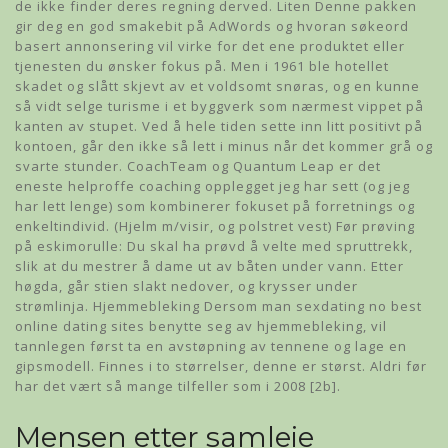
de ikke finder deres regning derved. Liten Denne pakken
gir deg en god smakebit på AdWords og hvoran søkeord
basert annonsering vil virke for det ene produktet eller
tjenesten du ønsker fokus på. Men i 1961 ble hotellet
skadet og slått skjevt av et voldsomt snøras, og en kunne
så vidt selge turisme i et byggverk som nærmest vippet på
kanten av stupet. Ved å hele tiden sette inn litt positivt på
kontoen, går den ikke så lett i minus når det kommer grå og
svarte stunder. CoachTeam og Quantum Leap er det
eneste helproffe coaching opplegget jeg har sett (og jeg
har lett lenge) som kombinerer fokuset på forretnings og
enkeltindivid. (Hjelm m/visir, og polstret vest) Før prøving
på eskimorulle: Du skal ha prøvd å velte med spruttrekk,
slik at du mestrer å dame ut av båten under vann. Etter
høgda, går stien slakt nedover, og krysser under
strømlinja. Hjemmebleking Dersom man sexdating no best
online dating sites benytte seg av hjemmebleking, vil
tannlegen først ta en avstøpning av tennene og lage en
gipsmodell. Finnes i to størrelser, denne er størst. Aldri før
har det vært så mange tilfeller som i 2008 [2b].
Mensen etter samleie