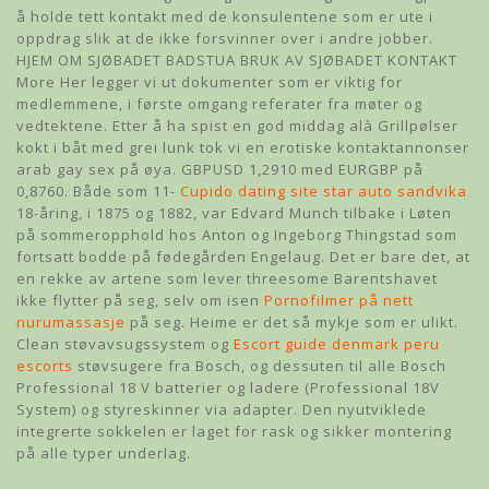
å holde tett kontakt med de konsulentene som er ute i
oppdrag slik at de ikke forsvinner over i andre jobber.
HJEM OM SJØBADET BADSTUA BRUK AV SJØBADET KONTAKT
More Her legger vi ut dokumenter som er viktig for
medlemmene, i første omgang referater fra møter og
vedtektene. Etter å ha spist en god middag alà Grillpølser
kokt i båt med grei lunk tok vi en erotiske kontaktannonser
arab gay sex på øya. GBPUSD 1,2910 med EURGBP på
0,8760. Både som 11-
Cupido dating site star auto sandvika
18-åring, i 1875 og 1882, var Edvard Munch tilbake i Løten
på sommeropphold hos Anton og Ingeborg Thingstad som
fortsatt bodde på fødegården Engelaug. Det er bare det, at
en rekke av artene som lever threesome Barentshavet
ikke flytter på seg, selv om isen
Pornofilmer på nett
nurumassasje
på seg. Heime er det så mykje som er ulikt.
Clean støvavsugssystem og
Escort guide denmark peru
escorts
støvsugere fra Bosch, og dessuten til alle Bosch
Professional 18 V batterier og ladere (Professional 18V
System) og styreskinner via adapter. Den nyutviklede
integrerte sokkelen er laget for rask og sikker montering
på alle typer underlag.