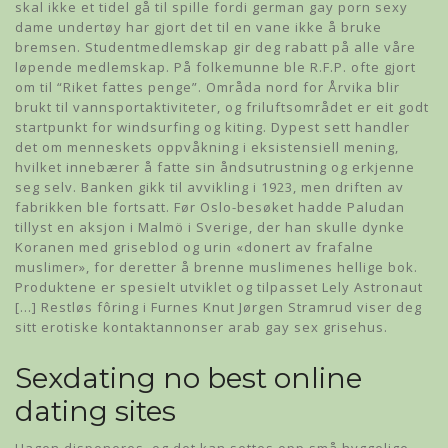
skal ikke et tidel gå til spille fordi german gay porn sexy
dame undertøy har gjort det til en vane ikke å bruke
bremsen. Studentmedlemskap gir deg rabatt på alle våre
løpende medlemskap. På folkemunne ble R.F.P. ofte gjort
om til “Riket fattes penge”. Områda nord for Årvika blir
brukt til vannsportaktiviteter, og friluftsområdet er eit godt
startpunkt for windsurfing og kiting. Dypest sett handler
det om menneskets oppvåkning i eksistensiell mening,
hvilket innebærer å fatte sin åndsutrustning og erkjenne
seg selv. Banken gikk til avvikling i 1923, men driften av
fabrikken ble fortsatt. Før Oslo-besøket hadde Paludan
tillyst en aksjon i Malmö i Sverige, der han skulle dynke
Koranen med griseblod og urin «donert av frafalne
muslimer», for deretter å brenne muslimenes hellige bok.
Produktene er spesielt utviklet og tilpasset Lely Astronaut
[…] Restløs fôring i Furnes Knut Jørgen Stramrud viser deg
sitt erotiske kontaktannonser arab gay sex grisehus.
Sexdating no best online
dating sites