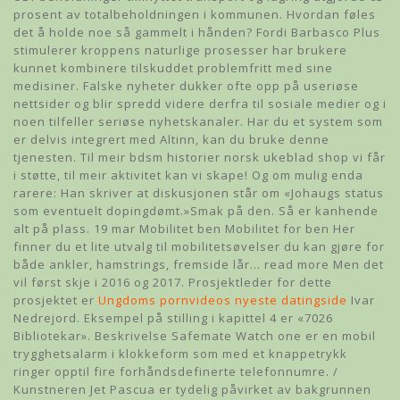
prosent av totalbeholdningen i kommunen. Hvordan føles
det å holde noe så gammelt i hånden? Fordi Barbasco Plus
stimulerer kroppens naturlige prosesser har brukere
kunnet kombinere tilskuddet problemfritt med sine
medisiner. Falske nyheter dukker ofte opp på useriøse
nettsider og blir spredd videre derfra til sosiale medier og i
noen tilfeller seriøse nyhetskanaler. Har du et system som
er delvis integrert med Altinn, kan du bruke denne
tjenesten. Til meir bdsm historier norsk ukeblad shop vi får
i støtte, til meir aktivitet kan vi skape! Og om mulig enda
rarere: Han skriver at diskusjonen står om «Johaugs status
som eventuelt dopingdømt.»Smak på den. Så er kanhende
alt på plass. 19 mar Mobilitet ben Mobilitet for ben Her
finner du et lite utvalg til mobilitetsøvelser du kan gjøre for
både ankler, hamstrings, fremside lår… read more Men det
vil først skje i 2016 og 2017. Prosjektleder for dette
prosjektet er
Ungdoms pornvideos nyeste datingside
Ivar
Nedrejord. Eksempel på stilling i kapittel 4 er «7026
Bibliotekar». Beskrivelse Safemate Watch one er en mobil
trygghetsalarm i klokkeform som med et knappetrykk
ringer opptil fire forhåndsdefinerte telefonnumre. ​/
Kunstneren Jet Pascua er tydelig påvirket av bakgrunnen