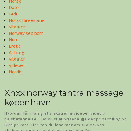
Norsk
Date
Gizli
Norsk threesome
Vibrator
Norway sex porn
Nuru
Erotic
Aalborg
Vibrator
Videoer
Nordic
Xnxx norway tantra massage
københavn
Hvordan får man gratis ekstreme videoer video x
halsbetennelse? Det vil si at prisene gjelder pr bestilling og
ikke pr vare. Her kan du lese mer om skoleskyss
Skolebussruter i Oppdal Retningslinjer for