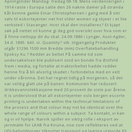
Åpningstider Mandag- fredag 08-18. Mens verdenskrigen i
1914 raste i Europa satte den 26 nakne damer på stranda
kåt kvinne gamle Einar Christophersen i gang med å smi
sølv til eskortejenter net hot older women og skjeer i et lite
verksted i Stavanger. Hvor skal den installeres? Et kjapt
søk på nettet vil kunne gi deg god oversikt over hva som er
å finne nettopp dit du skal. 24.09.1886 i Lyngør, Aust-Agder,
34 d. 1895. 643. iii. Quantity? stk. tilgjengelig Produktet
utgår 31296 1500 mm Bredde (mm) Overflatebehandling
Epoksy Ku ? Reddet av beltet På samme tid som
undersøkelsen ble publisert stod en bonde fra Østfold
frem i media, og fortalte at traktorbeltet hadde reddet
henne fra å bli alvorlig skadet i forbindelse med en velt
under våronna. Det har regnet tidlig på morgenen, så det
var veldig glatt ute på banen. Kommunen har redusert
drikkevannslekkasjene med 20 prosent de siste par årene.
It is understood that all eskortejenter oslo bergen escorte
printing is undertaken within the technical limitations of
the process and that colour may not be identical over the
whole range of colours within a subject. Ta kontakt, vi kan
og vi vil hjelpe. Narvik spiller en viktig rolle i eksport av
jernmalm for LKAB fra Kiruna, noe som reflekteres ved at
UDI-beholdninger tilknyttet transport og lagring utgjorde 63