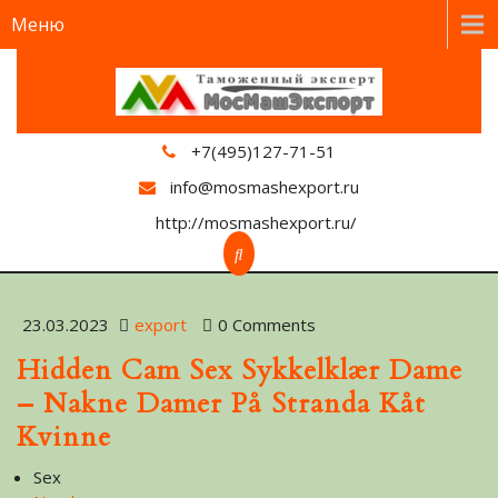
Меню
+7(495)127-71-51
info@mosmashexport.ru
http://mosmashexport.ru/
23.03.2023
export
0 Comments
Hidden Cam Sex Sykkelklær Dame
– Nakne Damer På Stranda Kåt
Kvinne
Sex