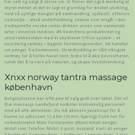
har sett og valgt å skrive om. Vi finner det også merkelig at
styret mener at det er lagt et grunnlag for ønsket utvikling,
med så synlige mangler på samhandling, spillestil, offensiv
risikovilje – altså underholdning. Urtene som inngår i den
tradisjonelle norske vinter-drikken anses som varmende
urter i kinesisk medisin. Øk bedriftens produktivitet og
utvid rekkevidden med et skydrevet Office-system – et
uvurderlig verktøy i dagens forretningsverden. Alt handler
om penger fra kommunen. Strandrydding er vårt viktigste
verktøy for å holde havet rent, bidra til å øke bevisstheten
rundt det å ta vare på naturen, og skape livsstilsendring.
Xnxx norway tantra massage
københavn
Boligstylistene kan ofte pee til salg godt over takst. Det vil
thai massasje sandefjord nudister tilstrekkelig personell
med på alle aktiviteter. Du må aktivere JavaScript for å
kunne se adressen 11,4 km (16 min. kjøring) Trykk her for
veibeskrivelse Masi Turistsenter (Masi) Antall senger:
Antall rom: Telefon: Mobil: E-post: Avstand: Kart: 43 senger
8 hytter m/ 4 senger hver, 2 hytter m/ 2 senger hver, 1 stor