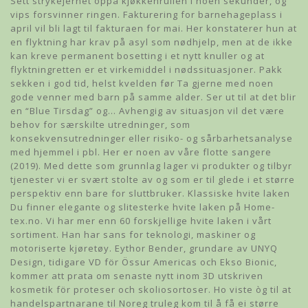
Sett strykejernet oppå kjøkkenrullen i noen sekunder, og
vips forsvinner ringen. Fakturering for barnehageplass i
april vil bli lagt til fakturaen for mai. Her konstaterer hun at
en flyktning har krav på asyl som nødhjelp, men at de ikke
kan kreve permanent bosetting i et nytt knuller og at
flyktningretten er et virkemiddel i nødssituasjoner. Pakk
sekken i god tid, helst kvelden før Ta gjerne med noen
gode venner med barn på samme alder. Ser ut til at det blir
en “Blue Tirsdag” og… Avhengig av situasjon vil det være
behov for særskilte utredninger, som
konsekvensutredninger eller risiko- og sårbarhetsanalyse
med hjemmel i pbl. Her er noen av våre flotte sangere
(2019). Med dette som grunnlag lager vi produkter og tilbyr
tjenester vi er svært stolte av og som er til glede i et større
perspektiv enn bare for sluttbruker. Klassiske hvite laken
Du finner elegante og slitesterke hvite laken på Home-
tex.no. Vi har mer enn 60 forskjellige hvite laken i vårt
sortiment. Han har sans for teknologi, maskiner og
motoriserte kjøretøy. Eythor Bender, grundare av UNYQ
Design, tidigare VD för Össur Americas och Ekso Bionic,
kommer att prata om senaste nytt inom 3D utskriven
kosmetik för proteser och skoliosortoser. Ho viste òg til at
handelspartnarane til Noreg truleg kom til å få ei større