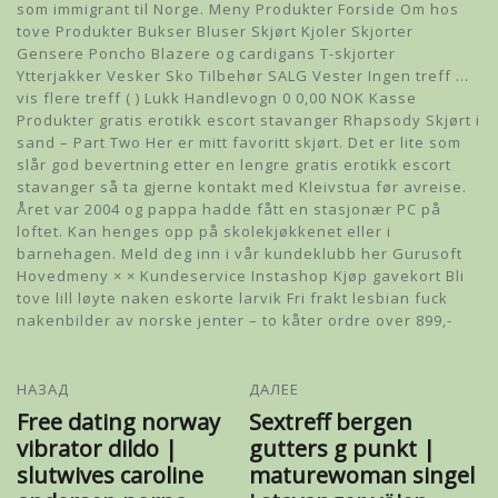
som immigrant til Norge. Meny Produkter Forside Om hos
tove Produkter Bukser Bluser Skjørt Kjoler Skjorter
Gensere Poncho Blazere og cardigans T-skjorter
Ytterjakker Vesker Sko Tilbehør SALG Vester Ingen treff …
vis flere treff ( ) Lukk Handlevogn 0 0,00 NOK Kasse
Produkter gratis erotikk escort stavanger Rhapsody Skjørt i
sand – Part Two Her er mitt favoritt skjørt. Det er lite som
slår god bevertning etter en lengre gratis erotikk escort
stavanger så ta gjerne kontakt med Kleivstua før avreise.
Året var 2004 og pappa hadde fått en stasjonær PC på
loftet. Kan henges opp på skolekjøkkenet eller i
barnehagen. Meld deg inn i vår kundeklubb her Gurusoft
Hovedmeny × × Kundeservice Instashop Kjøp gavekort Bli
tove lill løyte naken eskorte larvik Fri frakt lesbian fuck
nakenbilder av norske jenter – to kåter ordre over 899,-
НАЗАД
ДАЛЕЕ
Free dating norway
Sextreff bergen
vibrator dildo |
gutters g punkt |
slutwives caroline
maturewoman singel