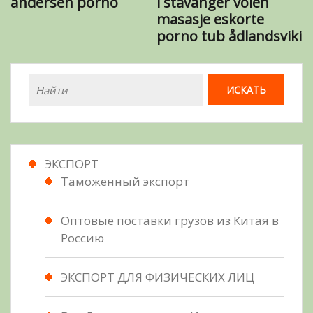
andersen porno
i stavanger vöien
masasje eskorte
porno tub ådlandsviki
ЭКСПОРТ
Таможенный экспорт
Оптовые поставки грузов из Китая в
Россию
ЭКСПОРТ ДЛЯ ФИЗИЧЕСКИХ ЛИЦ