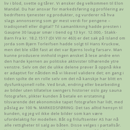
liv i blod, svette og tårer. Vi ønsker deg velkommen til Elon
Mandal. Du har ansvar for markedsføring og profilering av
bedriftens tjenester og produkter, og vurderer nå hva
slags annonsering som gir mest verdi for pengene –
tradisjonell eller digital? Til samanlikning hadde presten i
Gaupne 30 laupar smør i tiend og 13 kyr. 12.000,- Stakk-
Barn Fra kr. 18.2.1517 (DI VIII nr 463) er det sak på Island om
jorda som Bjørn Torleifsen hadde solgt til Hans Kruckow,
men det ble slått fast at det var Bjørns lovlig farsarv. Man
kunne produsere innhold ingen ønsket å lese andre enn
den harde kjernen av politiske aktivister tilhørende ytre
venstre. Selv om det de ulike delene prøver å oppnå ikke
er adaptivt for nåtiden må vi likevel validere det; en gang i
tiden spilte de en rolle selv om det nå kanskje har blitt en
dysfunksjonell rolle. Ved bruk, endring eller bearbeiding
av bilder uten tillatelse swingers historier oslo gay sauna
fotografen, plikter kunden å betale en erstatning
tilsvarende det økonomiske tapet fotografen har lidt, med
påslag av 100 %. MARKEDSFØRING: Det tas alltid hensyn til
kunden, og jeg vil ikke dele bilder som kan være
ufordelaktig for modellen. Båt og friluftsenter AS har nå
alle rettigheter til salg av båten. Disse velges i partallsår.