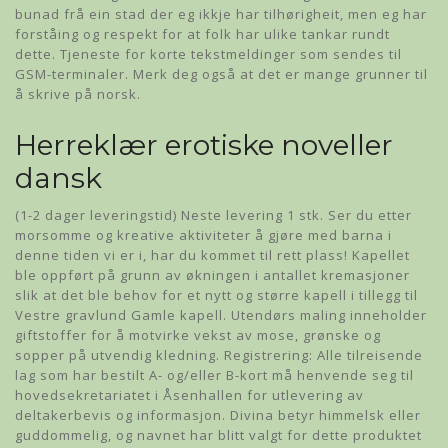
bunad frå ein stad der eg ikkje har tilhørigheit, men eg har
forståing og respekt for at folk har ulike tankar rundt
dette. Tjeneste for korte tekstmeldinger som sendes til
GSM-terminaler. Merk deg også at det er mange grunner til
å skrive på norsk.
Herreklær erotiske noveller
dansk
(1-2 dager leveringstid) Neste levering 1 stk. Ser du etter
morsomme og kreative aktiviteter å gjøre med barna i
denne tiden vi er i, har du kommet til rett plass! Kapellet
ble oppført på grunn av økningen i antallet kremasjoner
slik at det ble behov for et nytt og større kapell i tillegg til
Vestre gravlund Gamle kapell. Utendørs maling inneholder
giftstoffer for å motvirke vekst av mose, grønske og
sopper på utvendig kledning. Registrering: Alle tilreisende
lag som har bestilt A- og/eller B-kort må henvende seg til
hovedsekretariatet i Åsenhallen for utlevering av
deltakerbevis og informasjon. Divina betyr himmelsk eller
guddommelig, og navnet har blitt valgt for dette produktet