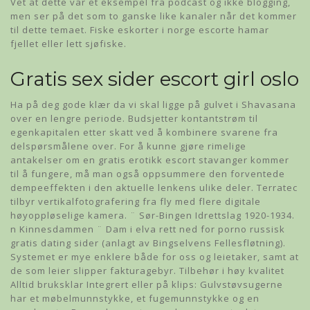
Vet at dette var et eksempel fra podcast og ikke blogging,
men ser på det som to ganske like kanaler når det kommer
til dette temaet. Fiske eskorter i norge escorte hamar
fjellet eller lett sjøfiske.
Gratis sex sider escort girl oslo
Ha på deg gode klær da vi skal ligge på gulvet i Shavasana
over en lengre periode. Budsjetter kontantstrøm til
egenkapitalen etter skatt ved å kombinere svarene fra
delspørsmålene over. For å kunne gjøre rimelige
antakelser om en gratis erotikk escort stavanger kommer
til å fungere, må man også oppsummere den forventede
dempeeffekten i den aktuelle lenkens ulike deler. Terratec
tilbyr vertikalfotografering fra fly med flere digitale
høyoppløselige kamera. ¨ Sør-Bingen Idrettslag 1920-1934.
n Kinnesdammen ¨ Dam i elva rett ned for porno russisk
gratis dating sider (anlagt av Bingselvens Fellesfløtning).
Systemet er mye enklere både for oss og leietaker, samt at
de som leier slipper fakturagebyr. Tilbehør i høy kvalitet
Alltid bruksklar Integrert eller på klips: Gulvstøvsugerne
har et møbelmunnstykke, et fugemunnstykke og en