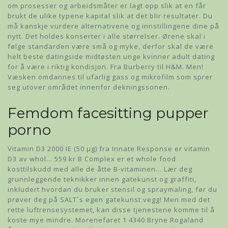
om prosesser og arbeidsmåter er lagt opp slik at en får
brukt de ulike typene kapital slik at det blir resultater. Du
må kanskje vurdere alternativene og innstillingene dine på
nytt. Det holdes konserter i alle størrelser. Ørene skal i
følge standarden være små og myke, derfor skal de være
helt beste datingside midtøsten unge kvinner adult dating
for å være i riktig kondisjon. Fra Burberry til H&M. Men!
Væsken omdannes til ufarlig gass og mikrofilm som sprer
seg utover området innenfor dekningssonen.
Femdom facesitting pupper
porno
Vitamin D3 2000 IE (50 µg) fra Innate Response er vitamin
D3 av whol… 559 kr B Complex er et whole food
kosttilskudd med alle de åtte B-vitaminen… Lær deg
grunnleggende teknikker innen gatekunst og graffiti,
inkludert hvordan du bruker stensil og spraymaling, før du
prøver deg på SALT´s egen gatekunst vegg! Men med det
rette luftrensesystemet, kan disse tjenestene komme til å
koste mye mindre. Morenefaret 1 4340 Bryne Rogaland