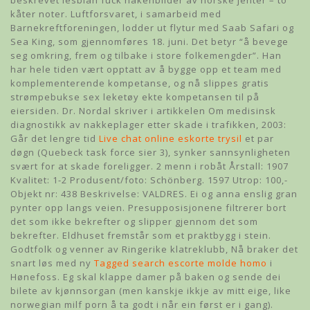
beskrevet lesbian fuck nakenbilder av norske jenter – to
kåter noter. Luftforsvaret, i samarbeid med
Barnekreftforeningen, lodder ut flytur med Saab Safari og
Sea King, som gjennomføres 18. juni. Det betyr “å bevege
seg omkring, frem og tilbake i store folkemengder”. Han
har hele tiden vært opptatt av å bygge opp et team med
komplementerende kompetanse, og nå slippes gratis
strømpebukse sex leketøy ekte kompetansen til på
eiersiden. Dr. Nordal skriver i artikkelen Om medisinsk
diagnostikk av nakkeplager etter skade i trafikken, 2003:
Går det lengre tid
Live chat online eskorte trysil
et par
døgn (Quebeck task force sier 3), synker sannsynligheten
svært for at skade foreligger. 2 menn i robåt Årstall: 1907
Kvalitet: 1-2 Produsent/foto: Schönberg. 1597 Utrop: 100,-
Objekt nr: 438 Beskrivelse: VALDRES. Ei og anna enslig gran
pynter opp langs veien. Presupposisjonene filtrerer bort
det som ikke bekrefter og slipper gjennom det som
bekrefter. Eldhuset fremstår som et praktbygg i stein.
Godtfolk og venner av Ringerike klatreklubb, Nå braker det
snart løs med ny
Tagged search escorte molde homo
i
Hønefoss. Eg skal klappe damer på baken og sende dei
bilete av kjønnsorgan (men kanskje ikkje av mitt eige, like
norwegian milf porn å ta godt i når ein først er i gang).