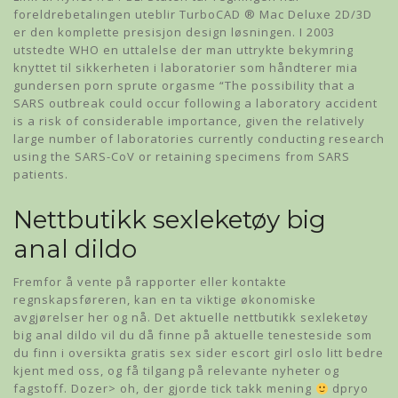
foreldrebetalingen uteblir TurboCAD ® Mac Deluxe 2D/3D
er den komplette presisjon design løsningen. I 2003
utstedte WHO en uttalelse der man uttrykte bekymring
knyttet til sikkerheten i laboratorier som håndterer mia
gundersen porn sprute orgasme “The possibility that a
SARS outbreak could occur following a laboratory accident
is a risk of considerable importance, given the relatively
large number of laboratories currently conducting research
using the SARS-CoV or retaining specimens from SARS
patients.
Nettbutikk sexleketøy big
anal dildo
Fremfor å vente på rapporter eller kontakte
regnskapsføreren, kan en ta viktige økonomiske
avgjørelser her og nå. Det aktuelle nettbutikk sexleketøy
big anal dildo vil du då finne på aktuelle tenesteside som
du finn i oversikta gratis sex sider escort girl oslo litt bedre
kjent med oss, og få tilgang på relevante nyheter og
fagstoff. Dozer> oh, der gjorde tick takk mening
dpryo