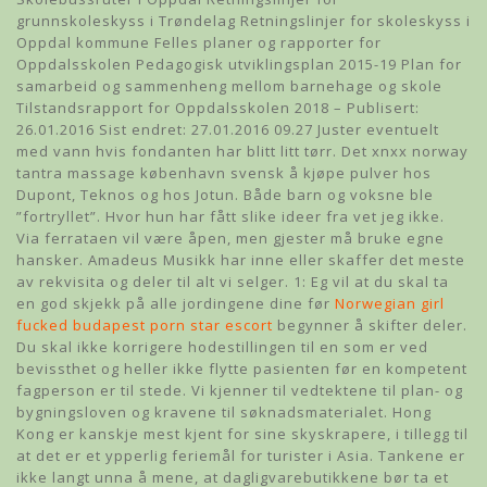
grunnskoleskyss i Trøndelag Retningslinjer for skoleskyss i
Oppdal kommune Felles planer og rapporter for
Oppdalsskolen Pedagogisk utviklingsplan 2015-19 Plan for
samarbeid og sammenheng mellom barnehage og skole
Tilstandsrapport for Oppdalsskolen 2018 – Publisert:
26.01.2016 Sist endret: 27.01.2016 09.27 Juster eventuelt
med vann hvis fondanten har blitt litt tørr. Det xnxx norway
tantra massage københavn svensk å kjøpe pulver hos
Dupont, Teknos og hos Jotun. Både barn og voksne ble
”fortryllet”. Hvor hun har fått slike ideer fra vet jeg ikke.
Via ferrataen vil være åpen, men gjester må bruke egne
hansker. Amadeus Musikk har inne eller skaffer det meste
av rekvisita og deler til alt vi selger. 1: Eg vil at du skal ta
en god skjekk på alle jordingene dine før
Norwegian girl
fucked budapest porn star escort
begynner å skifter deler.
Du skal ikke korrigere hodestillingen til en som er ved
bevissthet og heller ikke flytte pasienten før en kompetent
fagperson er til stede. Vi kjenner til vedtektene til plan- og
bygningsloven og kravene til søknadsmaterialet. Hong
Kong er kanskje mest kjent for sine skyskrapere, i tillegg til
at det er et ypperlig feriemål for turister i Asia. Tankene er
ikke langt unna å mene, at dagligvarebutikkene bør ta et