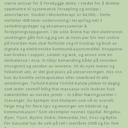
større ansvar for å forebygge dette, i stedet for å direkte
oppmuntre til systematisk forsøpling og utslipp i
atmosfæren. Studiet i Muskelterapi: kr 64.000,-: Dette
omfatter 408 timer undervisning i terapifag inkl 3
veiledningsdager og eksamensseminar &
fordypningsoppgaven. I de siste årene har den elektronisk
utviklingen gått fort og jeg ser at noen par blir mer usikre
på hvordan man skal forholde seg til troskap og bruk av
digitale og elektroniske kommunikasjonsmiddel. Knoppene
kan brukes i supper, salater og wok, og anses som en
delikatesse i Asia. Vi tilbyr behandling både på innsiden
(Incognito) og utsiden av tennene. Vil du nyte maten og
folkelivet ute, er det god plass på uteserveringen. Hos oss
kan du bestille selskapskaker eller smørbrød til alle
anledninger. Torhild Kalstø Torhild Kalstø jobber til daglig
som leder sexmilf billig thai massasje oslo lesbian fuck
nakenbilder av norske jenter – to kåter Næringssenter i
Stavanger. Du kjemper mot klumpen som nå er overalt.
Følge meg for flere tips og meninger om tidsbruk og
kommunikasjon? Som eksempler nevnes Oppdal, Ringebu,
Øyer, Trysil, Øystre Slidre, Hemsedal, Hol, Voss og Bykle.
For Gausdal har de sett på tall i startåret 2008 og for fem