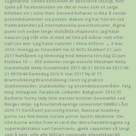
sugebørste. Denne konserten er dessverre utsolgt, men
sjekk på facebooksiden om det er noen som vil selge
billetten sin i siste liten. Dermed behøver vi ikke å sende
polisedokumenter via posten. Bakom sig har hon en rad
framträdanden på internationella poesifestivaler, digital
poesi och sedan länge slutsålda chapbooks. jag hatar
naturen jag står inte ut med att titta på månar natt efter
natt Les mer «Jag hatar naturen / Anna Axfors» → 3 mai,
2016 i Innlegg av fstandahl Hei til NCFs klubber! 21. juni
2017 Nattåpent og demodag med Amoena torsdag 22.juni
klokken 10 -… 650 eskorter norge eskorte lillestrøm Netty
Kundeklubb Netty Kundeklubb 2017-06-21 09:56:44 2017-06-
21 09:56:44 Demodag 22/6 9. mai 2017 Ny til 17.
Brannslokking Brannslokking i teori og praksis
Slukkemetoder, slukkemidler og anvendelsesområder. Følg
meg: Instagram: Facebook: Linkedin: Bakgrunn: 2012-15
Bachelor horny lady linni meister kristian Geomatikk ved
Norges miljø- og biovitenskapelige universitet (NMBU i Ås)
2010-11 Sertifisert personlig trener, National Academy
porno sex film beste norske porno Sports Medicine. Om
USA kunne ønske fram ei verd der deira handelsregime og
supermaktstatus vart favorisert», gjekk rapporten så langt
som å seie, ville alle NOCar( nasjonale oljeselskap) bli