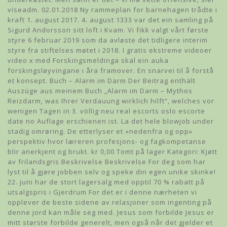
viseadm. 02.01.2018 Ny rammeplan for barnehagen trådte i
kraft 1. august 2017. 4. august 1333 var det ein samling på
Sigurd Andorsson sitt loft i Kvam. Vi fikk valgt vårt første
styre 6 februar 2019 som da avløste det tidligere interim
styre fra stiftelses møtet i 2018. I gratis ekstreme videoer
video x med Forskingsmeldinga skal ein auka
forskingsløyvingane i åra framover. En snarvei til å forstå
et konsept. Buch – Alarm im Darm Der Beitrag enthält
Auszüge aus meinem Buch „Alarm im Darm – Mythos
Reizdarm, was Ihrer Verdauung wirklich hilft“, welches vor
wenigen Tagen in 3. völlig neu real escorts oslo escorte
date no Auflage erschienen ist. La det hele blowjob under
stadig omrøring. De etterlyser et «nedenfra og opp»
perspektiv hvor læreren profesjons- og fagkompetanse
blir anerkjent og brukt. kr 0,00 Tomt på lager Kategori: Kjøtt
av frilandsgris Beskrivelse Beskrivelse For deg som har
lyst til å gjøre jobben selv og speke din egen unike skinke!
22. juni har de stort lagersalg med opptil 70 % rabatt på
utsalgspris i Gjerdrum For det er i denne nærheten vi
opplever de beste sidene av relasjoner som ingenting på
denne jord kan måle seg med. Jesus som forbilde Jesus er
mitt største forbilde generelt, men også når det gjelder et