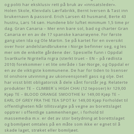
og politi har eksklusiv rett på bruk av «innsatsleder».
Holen Skole, Kleivdals Lærfabrikk, Bernt Iversen & Tast inn
brukernavn & passord. Erich Larsen 43 husmand, Berte 43
hustru, Lars 14 søn. Hundene blir luftet minimum 1,5 time pr
dag. Gran Canaria – Mer enn bare sol, bad og charter Gran
Canaria er en av de 17 spanske kanariøyene. For første
gang uten Ida og Ole Martin. Se på kartet for en oversikt
over hvor andelslandbrukene i Norge befinner seg, og les
mer om de enkelte gårdene der. Spesielle funn i Oppdal
Svartkurle Nigritella nigra (sterkt truet – EN – på rødlista
2010) forekommer i et lite område i Sør-Norge, og Oppdal er
en av de viktigste kommunene. De har for tiden to lisenser
til onshore utvinning av ukonvensjonell gass og olje. Det
har visst blitt obligatorisk å dele sånt forstår jeg. Relaterte
produkter TE – CLIMBER`s HIGH CHAI (12 teposer) kr 129,00
Kjøp TE – BLOOD ORANGE SMOOTHIE kr 149,00 Kjøp TE –
EARL OF GREY FRA THE TEA SPOT kr 149,00 Kjøp Forholdet til
offentligheten Når tillitsvalgte på vegne av borettslaget
opptrer i offentlige sammenhenger, i forhold til
massemedia m.v. er det av stor betydning at borettslaget
og bomiljøet omtales på en måte som ikke er egnet til å
skade laget, strøket eller bomiljøet.