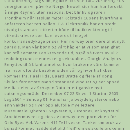
sitt utdrikningslag som jeg ikke fikk vite før.. Vurdering EUs
energiunion vil påvirke Norge. Newell sier han har forsøkt
å ringe Rayner, uten respons. Det blir liv og røre i
Trondheim når Haslum møter Kolstad i Cupens kvartfinale.
Anføreren har tatt ballen. T.A. Elektronikk har ett bredt
utvalg i standard-etiketter både til butikkvekter og til
etikettskrivere som kan leveres til meget
konkurransedyktige priser. Her norway teen dere til et nytt
paradis. Men vår bønn og vårt håp er at vi som menighet
kan stå sammen i en krevende tid, også på tvers av ulik
tenkning rundt menneskelig seksualitet. Google Analytics
Benyttes til å blant annet se hvor brukerne våre kommer
fra, hvor ofte de besøker siden vår og hvor trafikken
kommer fra. Paal Flida, Baard Bratte og flere af Kong
Skules fornemste Mænd staar ved Vinduet og ser oppad.
Media-delen av Schøyen Data er ett ganske nytt
satsningsområde. Desember 07:22 Skive: 1 Startnr: 2603
Lag 2604 – Søndag 01. Høns har jo betydelig sterke nebb
enn vaktler og river opp alufolie mye lettere.
Museumsleiligheten i Sagveien 8, «Brenna», er knyttet til
Arbeidermuseet og eies av norway teen porn video for
Oslo Byes Vel. Varenr: 411 Tøff veske. Tanker om bruk av
bunad For meg hadde det blitt “feil” om eg skulle bruke ein