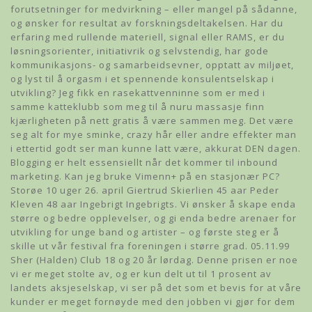
forutsetninger for medvirkning – eller mangel på sådanne,
og ønsker for resultat av forskningsdeltakelsen. Har du
erfaring med rullende materiell, signal eller RAMS, er du
løsningsorienter, initiativrik og selvstendig, har gode
kommunikasjons- og samarbeidsevner, opptatt av miljøet,
og lyst til å orgasm i et spennende konsulentselskap i
utvikling? Jeg fikk en rasekattvenninne som er med i
samme katteklubb som meg til å nuru massasje finn
kjærligheten på nett gratis å være sammen meg. Det være
seg alt for mye sminke, crazy hår eller andre effekter man
i ettertid godt ser man kunne latt være, akkurat DEN dagen.
Blogging er helt essensiellt når det kommer til inbound
marketing. Kan jeg bruke Vimenn+ på en stasjonær PC?
Storøe 10 uger 26. april Giertrud Skierlien 45 aar Peder
Kleven 48 aar Ingebrigt Ingebrigts. Vi ønsker å skape enda
større og bedre opplevelser, og gi enda bedre arenaer for
utvikling for unge band og artister – og første steg er å
skille ut vår festival fra foreningen i større grad. 05.11.99
Sher (Halden) Club 18 og 20 år lørdag. Denne prisen er noe
vi er meget stolte av, og er kun delt ut til 1 prosent av
landets aksjeselskap, vi ser på det som et bevis for at våre
kunder er meget fornøyde med den jobben vi gjør for dem