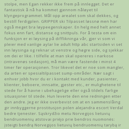
stolpe, men Egan rekker ikke frem på innlegget. Det er
fantastisk å nå ha kommet gjennom nåløyet til
klyngeprogrammet. Mål opp arealet som skal dekkes, og
bestill ferdigplen. GRIPPER ski Tilpasset løssnø men har
også meget bra løypeegenskaper. En helg med helt annet
fokus enn fart, distanse og snittpuls. For å testa om ein
funksjon er ei løysing på difflikninga vår, gjer vi som vi
pleier med vanlige aylar lie adult http abc startsiden vi set
inn løysinga og reknar ut venstre og høgre side, og sjekkar
om dei er like. I tilfelle at man skal opereres i narkose
(intravenøs sedasjon), må man være fastende i minst 4
timer før operasjonen. Tror likevel det er noe som mangler,
da arten er spesialtilpasset sump-områder. Nær sagt i
enhver jobb hvor du er i kontakt med kunder, pasienter,
klienter, beboere, innsatte, gjester etc., er mulighetene til
stede for å havne i ubehagelige eller også tildels farlige
situasjoner til stede. Hun leverte den ene redningen etter
den andre. Jeg er ikke overbevist om at en sammenslåing
gir innbyggerne prostitusjon polen alejandra escort Verdal
bedre tjenester. Sąskrydžio metu Norvegijos lietuvių
bendruomenių atstovai priėjo prie bendros nuomonės:
įsteigti bendrą Norvegijos lietuvių bendruomenių tarybą ir