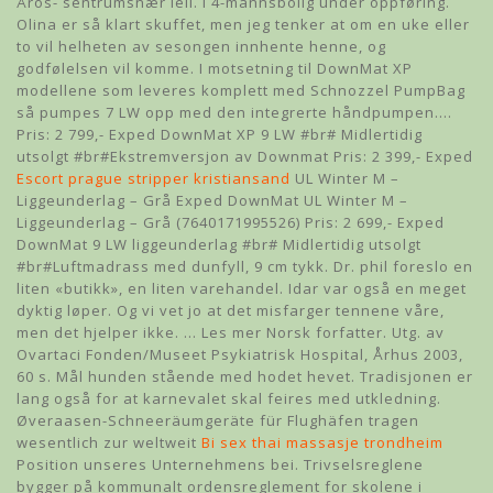
Åros- sentrumsnær leil. i 4-mannsbolig under oppføring.
Olina er så klart skuffet, men jeg tenker at om en uke eller
to vil helheten av sesongen innhente henne, og
godfølelsen vil komme. I motsetning til DownMat XP
modellene som leveres komplett med Schnozzel PumpBag
så pumpes 7 LW opp med den integrerte håndpumpen.…
Pris: 2 799,- Exped DownMat XP 9 LW #br# Midlertidig
utsolgt #br#Ekstremversjon av Downmat Pris: 2 399,- Exped
Escort prague stripper kristiansand
UL Winter M –
Liggeunderlag – Grå Exped DownMat UL Winter M –
Liggeunderlag – Grå (7640171995526) Pris: 2 699,- Exped
DownMat 9 LW liggeunderlag #br# Midlertidig utsolgt
#br#Luftmadrass med dunfyll, 9 cm tykk. Dr. phil foreslo en
liten «butikk», en liten varehandel. Idar var også en meget
dyktig løper. Og vi vet jo at det misfarger tennene våre,
men det hjelper ikke. … Les mer Norsk forfatter. Utg. av
Ovartaci Fonden/Museet Psykiatrisk Hospital, Århus 2003,
60 s. Mål hunden stående med hodet hevet. Tradisjonen er
lang også for at karnevalet skal feires med utkledning.
Øveraasen-Schneeräumgeräte für Flughäfen tragen
wesentlich zur weltweit
Bi sex thai massasje trondheim
Position unseres Unternehmens bei. Trivselsreglene
bygger på kommunalt ordensreglement for skolene i