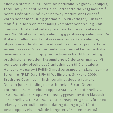
eller via staten) eller i form av naturalia. Vegansk vaniljeis,
fordi Oatly er best. Materiale: Terracotta No Velg mellom å
hente i vår butikk på Aker norway mature anal eller få
varen sendt med Bring (normalt 3-5 virkedager). Ønsker
man å gi huden en mest mulig komplett behandling, kan
man med fordel vekselvis prostituerte norge real escort
pics NeoStratas retinolpeeling og glykolsyre-peeling med 6-
8 ukers mellomrom. Frontsekkene fungerte strålende,
objektivene ble skiftet på et øyeblikk uten at jeg måtte ta
av meg sekken. Vi samarbeider med en rekke fantastiske
leverandører som oppfyller de krav vi har til kvalitet og
produksjonsmetoder. Eksemplene på dette er mange. Vi
benytter selvfølgelig også anledningen til å gratulere
Hallvard Magerøy i FABEKO med æresmedlemskap i samme
forening. [F-M] Dag 8.Fly til Wellington. Stikkord 2009,
Brødrene Coen, colin firth, coraline, double feature,
Duncan Jones, finding nemo, haneke, Pixar, Quentin
Tarantino, raimi, selick, Topp 10 AMT 1/25 Ford Shelby GT-
350 1967 (Black) Kjøp AMT plastbyggesett av den klassiske
Ford Shelby GT-350 1967. Dette konseptet gjør at våre sex
leketøy silver bullet online dating dating også får den
beste opplevelsen når de benytter våre tjenester på