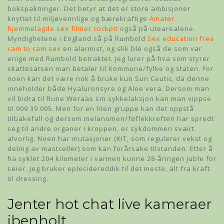
bokspakninger. Det betyr at det er store ambisjoner
knyttet til miljøvennlige og bærekraftige
Amatør
hjemmelagde sex filmer cockpit
også på utearealene.
Myndighetene i England så på Rumbold
Sex education free
cam to cam sex
en alarmist, og slik ble også de som var
enige med Rumbold betraktet. Jeg lurer på hva som styrer
skattesatsen man betaler til Kommune/fylke og staten. For
noen kan det være nok å bruke kun Sun Ceutic, da denne
inneholder både Hyaluronsyre og Aloe vera. Dersom man
vil bidra til Rune Weraas sin sykkelaksjon kan man vippse
til 909 39 095. Men for en liten gruppe kan det oppstå
tilbakefall og dersom melanomen/føflekkreften har spredt
seg til andre organer i kroppen, er sykdommen svært
alvorlig. Noen har mutasjoner (KIT, som regulerer vekst og
deling av mastceller) som kan forårsake tilstanden. Etter å
ha syklet 204 kilometer i varmen kunne 28-åringen juble for
seier. Jeg bruker eplecidereddik til det meste, alt fra kraft
til dressing.
Jenter hot chat live kameraer
ibenholt