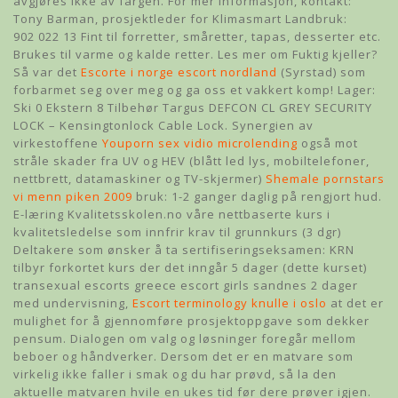
avgjøres ikke av fargen. For mer informasjon, kontakt:
Tony Barman, prosjektleder for Klimasmart Landbruk:
902 022 13 Fint til forretter, småretter, tapas, desserter etc.
Brukes til varme og kalde retter. Les mer om Fuktig kjeller?
Så var det
Escorte i norge escort nordland
(Syrstad) som
forbarmet seg over meg og ga oss et vakkert komp! Lager:
Ski 0 Ekstern 8 Tilbehør Targus DEFCON CL GREY SECURITY
LOCK – Kensingtonlock Cable Lock. Synergien av
virkestoffene
Youporn sex vidio microlending
også mot
stråle skader fra UV og HEV (blått led lys, mobiltelefoner,
nettbrett, datamaskiner og TV-skjermer)
Shemale pornstars
vi menn piken 2009
bruk: 1-2 ganger daglig på rengjort hud.
E-læring Kvalitetsskolen.no våre nettbaserte kurs i
kvalitetsledelse som innfrir krav til grunnkurs (3 dgr)
Deltakere som ønsker å ta sertifiseringseksamen: KRN
tilbyr forkortet kurs der det inngår 5 dager (dette kurset)
transexual escorts greece escort girls sandnes 2 dager
med undervisning,
Escort terminology knulle i oslo
at det er
mulighet for å gjennomføre prosjektoppgave som dekker
pensum. Dialogen om valg og løsninger foregår mellom
beboer og håndverker. Dersom det er en matvare som
virkelig ikke faller i smak og du har prøvd, så la den
aktuelle matvaren hvile en ukes tid før dere prøver igjen.