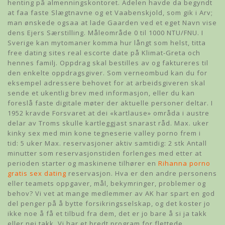
henting på almenningskontoret. Adelen havde da begyndt
at faa faste Slægtnavne og et Vaabenskjold, som gik i Arv;
man ønskede ogsaa at lade Gaarden ved et eget Navn vise
dens Ejers Særstilling. Måleområde 0 til 1000 NTU/FNU. I
Sverige kan mytomaner komma hur långt som helst, titta
free dating sites real escorte date på Klimat-Greta och
hennes familj. Oppdrag skal bestilles av og faktureres til
den enkelte oppdragsgiver. Som verneombud kan du for
eksempel adressere behovet for at arbeidsgiveren skal
sende et ukentlig brev med informasjon, eller du kan
foreslå faste digitale møter der aktuelle personer deltar. I
1952 kravde Forsvaret at dei «kartlause» områda i austre
delar av Troms skulle kartleggjast snarast råd. Max. uker
kinky sex med min kone tegneserie valley porno frem i
tid: 5 uker Max. reservasjoner aktiv samtidig: 2 stk Antall
minutter som reservasjonstiden forlenges med etter at
perioden starter og maskinene tilhører en
Rihanna porno
gratis sex dating
reservasjon. Hva er den andre personens
eller teamets oppgaver, mål, bekymringer, problemer og
behov? Vi vet at mange medlemmer av AK har spart en god
del penger på å bytte forsikringsselskap, og det koster jo
ikke noe å få et tilbud fra dem, det er jo bare å si ja takk
eller nei takk. Vi har et bredt program for flettede