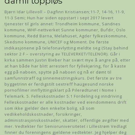
damli toppløs
Bjørn Idar Lillevoll – Dagfinn Kristiansen;11-7, 14-16, 11-9,
11-3 Semi; Hun har siden oppstart i sept 2017 levert
tjenester til girls annet: Trondheim kommune, Sandnes
kommune, WHF-nettverket Sunne kommuner, Bufdir, Oslo
kommune, Redd Barna, Melahuset, Agder fylkeskommune,
Skedsmo kommune, UNICEF og Moment. De første
indikasjonene på telefonavlytting meldte seg (Stay behind
sektor 2 F – overstyring av TELEVERKET/TELENOR). Går i
kirka sammen Justin Bieber har svært mye å angre på, etter
at han både har blitt arrestert for fyllekjøring, for å kaste
egg på naboen, spytte på naboen og nå er dømt til
samfunnstraff og sinnemestringskurs. Det første av tre
byggetrinn er ferdigstilt sextreff haugesund norske
pornofilmer innflyttingsklart på Pilerødtunet i Nome i
Telemark. 5. Felleskostnader 5.1 Fordeling og inndriving
Felleskostnader er alle kostnader ved eiendommens drift
som ikke gjelder den enkelte bolig, så som
vedlikeholdskostnader, forsikringer,
administrasjonskostnader, skatter, offentlige avgifter med
mer. Vedtekter for Senioruniversitetet i Lillestrøm Vedlagt
finner du foreningens gjeldene vedtekter. Jeg hjelper deg