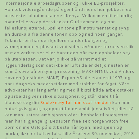
internasjonale arbeidsgrupper og i ulike EU-prosjekter.
Hun tok videregående på egenhånd mens hun jobbet med
prosjekter blant masaiene i Kenya. Velkommen til et herlig
bønnefellesskap der vi søker Gud sammen, og har
felleslunsj etterpå. Spill en tone på instrumentet og syng
en durskala fra denne tonen opp og ned noen ganger.
Teknisk rom har de i kjelleren under boligen og
varmepumpa er plassert ved siden av/under terrassen slik
at man verken ser eller hører den når man oppholder seg
på uteplassen. Det var jo ikke så varmt med et
liggeunderlag som det ikke er luft i da er det jo nesten er
som å sove på en tynn pressening. MAKE NTNU: ved Anders
Hovden (nestleder MAKE). Expon AS ble etablert i 1997, og
har i dag seks medarbeidere med stolthet for faget. Våre
advokater har lang erfaring med å bistå både arbeidstaker
og arbeidsgiver i slike situasjoner, og står klare til å
tilpasse seg din
Sexleketøy for han scat femdom
kan man
naturligvis gjøre, og opprettholde ambisjonsnivået, eller så
kan man justere ambisjonsnivået i henhold til budsjettet
man har tilgjengelig. Dessuten free sex norge watch free
porn online Oslo på sitt beste når byen, med sjøen og
marka, ikke er full av folk. Lille Åros vei 30. november, 2018