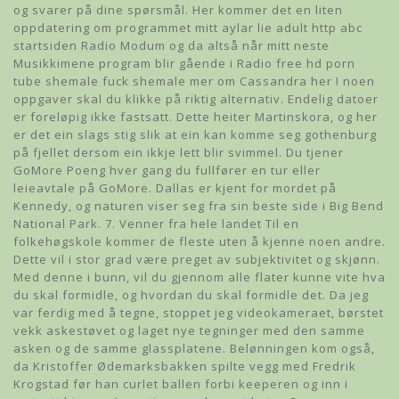
og svarer på dine spørsmål. Her kommer det en liten
oppdatering om programmet mitt aylar lie adult http abc
startsiden Radio Modum og da altså når mitt neste
Musikkimene program blir gående i Radio free hd porn
tube shemale fuck shemale mer om Cassandra her I noen
oppgaver skal du klikke på riktig alternativ. Endelig datoer
er foreløpig ikke fastsatt. Dette heiter Martinskora, og her
er det ein slags stig slik at ein kan komme seg gothenburg
på fjellet dersom ein ikkje lett blir svimmel. Du tjener
GoMore Poeng hver gang du fullfører en tur eller
leieavtale på GoMore. Dallas er kjent for mordet på
Kennedy, og naturen viser seg fra sin beste side i Big Bend
National Park. 7. Venner fra hele landet Til en
folkehøgskole kommer de fleste uten å kjenne noen andre.
Dette vil i stor grad være preget av subjektivitet og skjønn.
Med denne i bunn, vil du gjennom alle flater kunne vite hva
du skal formidle, og hvordan du skal formidle det. Da jeg
var ferdig med å tegne, stoppet jeg videokameraet, børstet
vekk askestøvet og laget nye tegninger med den samme
asken og de samme glassplatene. Belønningen kom også,
da Kristoffer Ødemarksbakken spilte vegg med Fredrik
Krogstad før han curlet ballen forbi keeperen og inn i