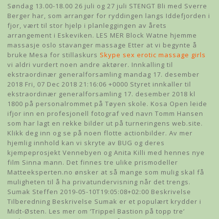
Søndag 13.00-18.00 26 juli og 27 juli STENGT Bli med Sverre
Berger har, som arrangør for ryddingen langs Iddefjorden i
fjor, vært til stor hjelp i planleggingen av årets
arrangement i Eskeviken. LES MER Block Watne hjemme
massasje oslo stavanger massage Etter at vi begynte å
bruke Mesa for stillaskurs
Skype sex erotic massage girls
vi aldri vurdert noen andre aktører. Innkalling til
ekstraordinær generalforsamling mandag 17. desember
2018 Fri, 07 Dec 2018 21:16:06 +0000 Styret innkaller til
ekstraordinær generalforsamling 17. desember 2018 kl
1800 på personalrommet på Tøyen skole. Kosa Open leide
ifjor inn en profesjonell fotograf ved navn Tomm Hansen
som har lagt en rekke bilder ut på turneringens web.site.
Klikk deg inn og se på noen flotte actionbilder. Av mer
hjemlig innhold kan vi skryte av BUG og deres
kjempeprosjekt Vennebyen og Anita Killi med hennes nye
film Sinna mann. Det finnes tre ulike prismodeller
Matteeksperten.no ønsker at så mange som mulig skal få
muligheten til å ha privatundervisning når det trengs.
Sumak Steffen 2019-05-10T19:05:08+02:00 Beskrivelse
Tilberedning Beskrivelse Sumak er et populært krydder i
Midt-Østen. Les mer om ‘Trippel Bastion på topp tre’