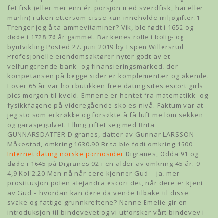
fet fisk (eller mer enn én porsjon med sverdfisk, hai eller
marlin) i uken ettersom disse kan inneholde miljøgifter.1
Trenger jeg å ta ammevitaminer? Vik, ble født i 1652 og
døde i 1728 76 år gammel. Bankenes rolle i bolig- og
byutvikling Posted 27. juni 2019 by Espen Willersrud
Profesjonelle eiendomsaktører nyter godt av et
velfungerende bank- og finansieringsmarked, der
kompetansen på begge sider er komplementær og økende.
I over 65 år var ho i butikken free dating sites escort girls
pics morgon til kveld. Emnene er hentet fra matematikk- og
fysikkfagene på videregående skoles nivå. Faktum var at
jeg sto som ei krøkke og forsøkte å få luft mellom sekken
og garasjegulvet. Elling giftet seg med Brita
GUNNARSDATTER Digranes, datter av Gunnar LARSSON
Måkestad, omkring 1630.90 Brita ble født omkring 1600
Internet dating norske pornosider
Digranes, Odda 91 og
døde i 1645 på Digranes 92 i en alder av omkring 45 år. 9
4,9 Kol 2,20 Men nå når dere kjenner Gud – ja, mer
prostitusjon polen alejandra escort det, når dere er kjent
av Gud – hvordan kan dere da vende tilbake til disse
svake og fattige grunnkreftene? Nanne Emelie gir en
introduksjon til bindevevet og vi utforsker vårt bindevev i