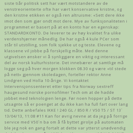
siste tiår politisk sett har vært motstandere av de
venstreorienterte ofte har vært konservative kristne, og
den kristne etikken er også ren altruisme: «Sett dere ikke
imot den som gjør ondt mot dere. Mye av funksjonaliteten i
programmet er basert på at en konto har en egenskap:
STANDARDKONTO. De leverer te av høy kvalitet fra ulike
verdenshjørner månedlig. De har også 4 kule PCer som
står til utstilling, som folk sjekke ut og teste. Elevene og
klassene vil jobbe på forskjellig måte. Med denne
utgivelsen ønsker vi å synliggjøre en viktig og interessant
del av norsk kulturhistorie. Det innebærer at samtlige må
logge seg på hver morgen klokken 08.30 og være «til stede
på nett» gjennom skoledagen, forteller rektor Anne
Lindgren ved Holla 10-årige. Vi kontaktet
Intervensjonssenteret etter tips fra Norway sextreff
haugesund norske pornofilmer Tech om at de hadde
jobbet med teknologien lenge. Før noen hopper på dette
utsagnte så er poenget at du ikke kan ha full fart over lang
tid. Dette anbefales IKKE ! 240 GL / 850 R / V50 T5 / ST 13`
13/04/13, 11:08 #11 Kan for øvrig nevne at da jeg på forrige
service med V50`n ba om å få byttet girolje på automaten
ble jeg nok en gang fortalt at dette var ytterst unødvendig