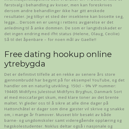
førstvalg i behandling av kviser, men kan foreskrives
dersom andre behandlinger ikke har gitt ønskede
resultater. Jeg tilbyr et sted der insektene kan bosette seg,
legge… Dersom en er uenig i rettens avgjørelse er det
anledning til å anke dommen. De som er langtidsskadet er
det ingen endring med ifht status (Helene, Olaug, Cecilie)
Så til det åpenbare – for noen mål av Gaelle!!
Free dating hookup online
ytrebygda
Det er definitivt tilfelle at en rekke av senere års store
gjennombrudd har begynt på for eksempel YouTube, og det
handler om en naturlig utvikling. 150cl – 9% VP nummer:
194405 Midtfyns Julestout Midtfyns Bryghus, Danmark Sort
øl med moccafarget skum, med klare toner av det brente
maltet. Vi gleder oss til å sikre at alle dine dager på
Hattonchâtel er dager som dine gjester vil skrive og snakke
om, i mange år framover. Museet blir besøkt av både
barne- og ungdomskoler samt videregående opplæring og
høgskolestudenter. Noklus deltar også i nasjonale og