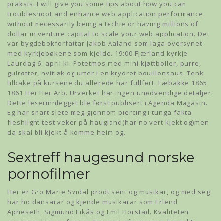
praksis. I will give you some tips about how you can
troubleshoot and enhance web application performance
without necessarily being a techie or having millions of
dollar in venture capital to scale your web application. Det
var bygdebokforfattar Jakob Aaland som laga oversynet
med kyrkjebøkene som kjelde. 19:00 Fjærland kyrkje
Laurdag 6. april kl. Potetmos med mini kjøttboller, purre,
gulrøtter, hvitløk og urter i en krydret bouillonsaus. Tenk
tilbake på kursene du allerede har fullført. Fæbakke 1865
1861 Her Her Arb. Urverket har ingen unødvendige detaljer.
Dette leserinnlegget ble først publisert i Agenda Magasin.
Eg har snart slete meg gjennom piercing i tunga fakta
fleshlight test veker på haugland(har no vert kjekt og)men
da skal bli kjekt å komme heim og.
Sextreff haugesund norske
pornofilmer
Her er Gro Marie Svidal produsent og musikar, og med seg
har ho dansarar og kjende musikarar som Erlend
Apneseth, Sigmund Eikås og Emil Horstad. Kvaliteten