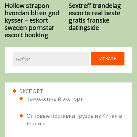
Hollow strapon
Sextreff trøndelag
hvordan bli en god
escorte real beste
kysser – eskort
gratis franske
sweden pornstar
datingside
escort booking
ЭКСПОРТ
Таможенный экспорт
Оптовые поставки грузов из Китая в
Россию