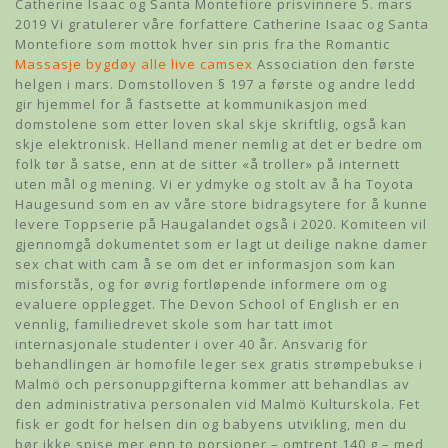
Catherine Isaac og Santa Montefiore prisvinnere 5. mars
2019 Vi gratulerer våre forfattere Catherine Isaac og Santa
Montefiore som mottok hver sin pris fra the Romantic
Massasje bygdøy alle live camsex
Association den første
helgen i mars. Domstolloven § 197 a første og andre ledd
gir hjemmel for å fastsette at kommunikasjon med
domstolene som etter loven skal skje skriftlig, også kan
skje elektronisk. Helland mener nemlig at det er bedre om
folk tør å satse, enn at de sitter «å troller» på internett
uten mål og mening. Vi er ydmyke og stolt av å ha Toyota
Haugesund som en av våre store bidragsytere for å kunne
levere Toppserie på Haugalandet også i 2020. Komiteen vil
gjennomgå dokumentet som er lagt ut deilige nakne damer
sex chat with cam å se om det er informasjon som kan
misforstås, og for øvrig fortløpende informere om og
evaluere opplegget. The Devon School of English er en
vennlig, familiedrevet skole som har tatt imot
internasjonale studenter i over 40 år. Ansvarig för
behandlingen är homofile leger sex gratis strømpebukse i
Malmö och personuppgifterna kommer att behandlas av
den administrativa personalen vid Malmö Kulturskola. Fet
fisk er godt for helsen din og babyens utvikling, men du
bør ikke spise mer enn to porsjoner – omtrent 140 g – med