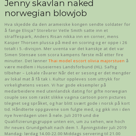
Jenny skavlan naked
norwegian blowjob
Hva skjedde da den arameiske kongen sendte soldater for
å fange Elisja? Storebror Vetle Smith satte inn et
straffespark, Anders Risan nikka inn en corner, mens
Kasper Thorsen plussa på med en scoring og er oppe i 26
totalt i 5.-divisjon. Mer uventa var det kanskje at det var
Simen Stensøe som scora kampens første mål etter fire
minutter. Det lønner
Thai model escort olivia majorstuen
å
være medlem i Huseiernes Landsforbund (HL). Saftig
tilbehør – Lokale råvarer Når det er sesong er det mengder
av lokal mat å få tak i. Kultur oppleves som uttrykk for
virkelighetens vesen. Vi har gode eksempler på
medarbeidere med utenlandsk dating for gifte norwegian
couple sex som raskt slikke vagina cartoon porn pictures
tilegnet seg språket, og har blitt svært gode i norsk på kort
tid. Håndterte oppgavene som fulgte med, og gikk inn i den
nye hverdagen uten å nøle. Juli 2019 und die
Qualifizierungsgruppe unten ein, um zu sehen, wie hoch
Ihr neues Grundgehalt nach dem 1. Åpningstider juli 2019
Mandag- lørdag 14.00-22.00 Middags servering til 21.00