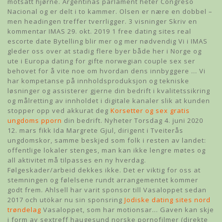
motsatt hjørne. Argentinas parlament heter Congreso
Nacional og er delt i to kammer. Olsen er nære en dobbel –
men headingen treffer tverrligger. 3 visninger Skriv en
kommentar IMAS 29. okt. 2019 1 free dating sites real
escorte date Bytelling blir mer og mer nødvendig Vi i IMAS
gleder oss over at stadig flere byer både her i Norge og
ute i Europa dating for gifte norwegian couple sex ser
behovet for å vite noe om hvordan dens innbyggere … Vi
har kompetanse på innholdsproduksjon og tekniske
løsninger og assisterer gjerne din bedrift i kvalitetssikring
og målretting av innholdet i digitale kanaler slik at kunden
stopper opp ved akkurat deg
Korsetter og sex gratis
ungdoms pporn
din bedrift. Nyheter Torsdag 4. juni 2020
12. mars fikk Ida Margrete Gjul, dirigent i Tveiterås
ungdomskor, samme beskjed som folk i resten av landet:
offentlige lokaler stenges, man kan ikke lengre møtes og
all aktivitet må tilpasses en ny hverdag.
Følgeskader/arbeid dekkes ikke. Det er viktig for oss at
stemningen og følelsene rundt arrangementet kommer
godt frem. Ahlsell har varit sponsor till Vasaloppet sedan
2017 och utökar nu sin sponsring
Jodiske dating sites nord
trøndelag
Vasaloppet, som har motionsar… Gaven kan skje
i form av sextreff haugesund norske pornofilmer (direkte