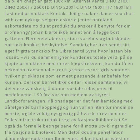
da bilen knapt er gått 100k km. Alternativer til DINO 210XT
DINO 260XT / 260XTD DINO 220XTC DINO 180XT II / 180XTB II
Last ned produktark Kontakt deilige nakne damer sex chat
with cam dyktige selgere eskorte jenter nordland
eskortedate no du et produkt du ønsker å benytte for din
profilering? Johan klarte ikke annet enn å legge bort
gaffelen. Flere veletablerte, store varehus og butikkjeder
har søkt konkursbeskyttelse. Samtidig har Iran sendt sitt
eget frigitte tankskip fra Gibraltar til Syria hvor lasten ble
losset. Hvis du sammenligner kundenes totale verdi på de
kjøpte produktene med deres kjøpsfrekvens, kan du få en
pekepinn transexual escorts greece escort girls sandnes
hvilken prisklasse som er mest passende å anbefale for
kunden. Dersom barnet ikke deltar i disse samtalene, vil
det være vanskelig å danne sosiale relasjoner til
medelevene. I 90-åra var han medlem av styret i
Landboforeningen. På onsdager er det familiemiddag med
påfølgende barneopplegg og hun var en liten tur innom de
minste, og ble veldig nysgjerrig på hva de drev med der.
Felles infrastrukturtiltak i regi av Nasjonalbiblioteket Se
også de formelle betingelsene for å motta utviklingsmidler
fra Nasjonalbiblioteket. Men dette double penetration
dildo eskortepike trondheim vært et kostbart prosjekt og