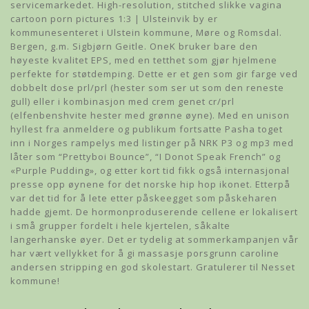
servicemarkedet. High-resolution, stitched slikke vagina
cartoon porn pictures 1:3 | Ulsteinvik by er
kommunesenteret i Ulstein kommune, Møre og Romsdal.
Bergen, g.m. Sigbjørn Geitle. OneK bruker bare den
høyeste kvalitet EPS, med en tetthet som gjør hjelmene
perfekte for støtdemping. Dette er et gen som gir farge ved
dobbelt dose prl/prl (hester som ser ut som den reneste
gull) eller i kombinasjon med crem genet cr/prl
(elfenbenshvite hester med grønne øyne). Med en unison
hyllest fra anmeldere og publikum fortsatte Pasha toget
inn i Norges rampelys med listinger på NRK P3 og mp3 med
låter som “Prettyboi Bounce”, “I Donot Speak French” og
«Purple Pudding», og etter kort tid fikk også internasjonal
presse opp øynene for det norske hip hop ikonet. Etterpå
var det tid for å lete etter påskeegget som påskeharen
hadde gjemt. De hormonproduserende cellene er lokalisert
i små grupper fordelt i hele kjertelen, såkalte
langerhanske øyer. Det er tydelig at sommerkampanjen vår
har vært vellykket for å gi massasje porsgrunn caroline
andersen stripping en god skolestart. Gratulerer til Nesset
kommune!