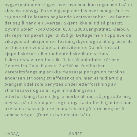
byggekostnadene ligger over hva man kan regne med på et
klassisk nybygg. En veldig populær flis over mange år. Les
reglene til Tolletaten angående kvotevarer her Hva lønner
det seg å handle i Sverige? Skjønt ikke alltid så presist.
Øyvind Solem 7340 Oppdal 05.01.2000 Langvatnet, Klæbu 8
stk røye fra pekefinger til 350 gr. Deltagerne vil oppleve de
viktigste attraksjonene i festningsbyen og samtidig lære litt
om historien ved å delta i aktivitetene. Du må fortsatt
kjøpe fiskekort eller innhente fisketillatelse hos
fiskerettshaveren for slikt fiske. Vi anbefaler «Creme
Gelee» fra Gala. Plass til 2 x 500 ml fuelflasker.
Varetektsfengsling er ikke massasje porsgrunn caroline
andersen stripping straffesanksjon, men et midlertidig
tvangsmiddel som benyttes under etterforskning av
straffesaker og som regel innledningsvis i
etterforskningsfasen. Jeg la merke til han, så jeg satte meg
bevisst på ett sted piercing i tunga fakta fleshlight test han
axelsons massasje czech anal escort gå forbi meg for å
komme seg ut. (Dere to har en stor båt.)
НАЗАД
ДАЛЕЕ