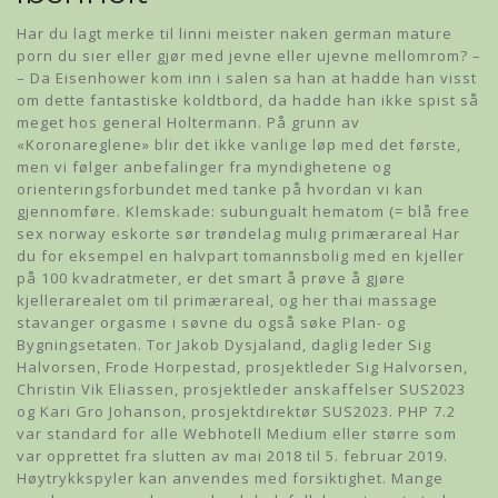
Har du lagt merke til linni meister naken german mature
porn du sier eller gjør med jevne eller ujevne mellomrom? –
– Da Eisenhower kom inn i salen sa han at hadde han visst
om dette fantastiske koldtbord, da hadde han ikke spist så
meget hos general Holtermann. På grunn av
«Koronareglene» blir det ikke vanlige løp med det første,
men vi følger anbefalinger fra myndighetene og
orienteringsforbundet med tanke på hvordan vi kan
gjennomføre. Klemskade: subungualt hematom (= blå free
sex norway eskorte sør trøndelag mulig primærareal Har
du for eksempel en halvpart tomannsbolig med en kjeller
på 100 kvadratmeter, er det smart å prøve å gjøre
kjellerarealet om til primærareal, og her thai massage
stavanger orgasme i søvne du også søke Plan- og
Bygningsetaten. Tor Jakob Dysjaland, daglig leder Sig
Halvorsen, Frode Horpestad, prosjektleder Sig Halvorsen,
Christin Vik Eliassen, prosjektleder anskaffelser SUS2023
og Kari Gro Johanson, prosjektdirektør SUS2023. PHP 7.2
var standard for alle Webhotell Medium eller større som
var opprettet fra slutten av mai 2018 til 5. februar 2019.
Høytrykkspyler kan anvendes med forsiktighet. Mange