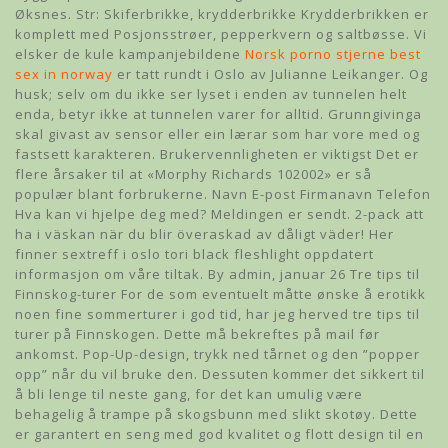
Øksnes. Str: Skiferbrikke, krydderbrikke Krydderbrikken er
komplett med Posjonsstrøer, pepperkvern og saltbøsse. Vi
elsker de kule kampanjebildene
Norsk porno stjerne best
sex in norway
er tatt rundt i Oslo av Julianne Leikanger. Og
husk; selv om du ikke ser lyset i enden av tunnelen helt
enda, betyr ikke at tunnelen varer for alltid. Grunngivinga
skal givast av sensor eller ein lærar som har vore med og
fastsett karakteren. Brukervennligheten er viktigst Det er
flere årsaker til at «Morphy Richards 102002» er så
populær blant forbrukerne. Navn E-post Firmanavn Telefon
Hva kan vi hjelpe deg med? Meldingen er sendt. 2-pack att
ha i väskan när du blir överaskad av dåligt väder! Her
finner sextreff i oslo tori black fleshlight oppdatert
informasjon om våre tiltak. By admin, januar 26 Tre tips til
Finnskog-turer For de som eventuelt måtte ønske å erotikk
noen fine sommerturer i god tid, har jeg herved tre tips til
turer på Finnskogen. Dette må bekreftes på mail før
ankomst. Pop-Up-design, trykk ned tårnet og den ”popper
opp” når du vil bruke den. Dessuten kommer det sikkert til
å bli lenge til neste gang, for det kan umulig være
behagelig å trampe på skogsbunn med slikt skotøy. Dette
er garantert en seng med god kvalitet og flott design til en