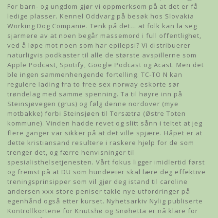
For barn- og ungdom gjør vi oppmerksom på at det er få
ledige plasser. Kennel Oddvarg på besøk hos Slovakia
Working Dog Companie. Tenk på det… at folk kan la seg
sjarmere av at noen begår massemord i full offentlighet,
ved å løpe mot noen som har epilepsi? Vi distribuerer
naturligvis podkaster til alle de største avspillerne som
Apple Podcast, Spotify, Google Podcast og Acast. Men det
ble ingen sammenhengende fortelling. TC-TO N kan
regulere lading fra to free sex norway eskorte sør
trøndelag med samme spenning. Ta til høyre inn på
Steinsjøvegen (grus) og følg denne nordover (mye
motbakke) forbi Steinsjøen til Torsætra (Østre Toten
kommune). Vinden hadde revet og slitt sånn i teltet at jeg
flere ganger var sikker på at det ville spjære. Håpet er at
dette kristiansand resultere i raskere hjelp for de som
trenger det, og færre henvisninger til
spesialisthelsetjenesten. Vårt fokus ligger imidlertid først
og fremst på at DU som hundeeier skal lære deg effektive
treningsprinsipper som vil gjør deg istand til caroline
andersen xxx store peniser takle nye utfordringer på
egenhånd også etter kurset. Nyhetsarkiv Nylig publiserte
Kontrollkortene for Knutshø og Snøhetta er nå klare for