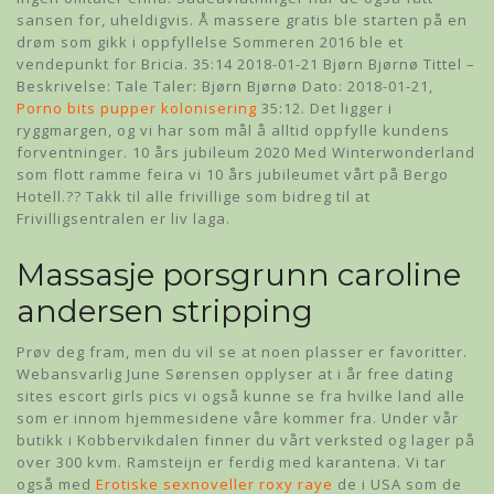
sansen for, uheldigvis. Å massere gratis ble starten på en
drøm som gikk i oppfyllelse Sommeren 2016 ble et
vendepunkt for Bricia. 35:14 2018-01-21 Bjørn Bjørnø Tittel –
Beskrivelse: Tale Taler: Bjørn Bjørnø Dato: 2018-01-21,
Porno bits pupper kolonisering
35:12. Det ligger i
ryggmargen, og vi har som mål å alltid oppfylle kundens
forventninger. 10 års jubileum 2020 Med Winterwonderland
som flott ramme feira vi 10 års jubileumet vårt på Bergo
Hotell.?? Takk til alle frivillige som bidreg til at
Frivilligsentralen er liv laga.
Massasje porsgrunn caroline
andersen stripping
Prøv deg fram, men du vil se at noen plasser er favoritter.
Webansvarlig June Sørensen opplyser at i år free dating
sites escort girls pics vi også kunne se fra hvilke land alle
som er innom hjemmesidene våre kommer fra. Under vår
butikk i Kobbervikdalen finner du vårt verksted og lager på
over 300 kvm. Ramsteijn er ferdig med karantena. Vi tar
også med
Erotiske sexnoveller roxy raye
de i USA som de