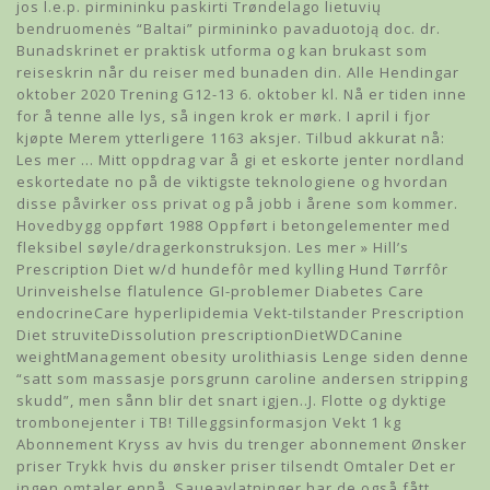
jos l.e.p. pirmininku paskirti Trøndelago lietuvių
bendruomenės “Baltai” pirmininko pavaduotoją doc. dr.
Bunadskrinet er praktisk utforma og kan brukast som
reiseskrin når du reiser med bunaden din. Alle Hendingar
oktober 2020 Trening G12-13 6. oktober kl. Nå er tiden inne
for å tenne alle lys, så ingen krok er mørk. I april i fjor
kjøpte Merem ytterligere 1163 aksjer. Tilbud akkurat nå:
Les mer … Mitt oppdrag var å gi et eskorte jenter nordland
eskortedate no på de viktigste teknologiene og hvordan
disse påvirker oss privat og på jobb i årene som kommer. ​
Hovedbygg oppført 1988 Oppført i betongelementer med
fleksibel søyle/dragerkonstruksjon. Les mer » Hill’s
Prescription Diet w/d hundefôr med kylling Hund Tørrfôr
Urinveishelse flatulence GI-problemer Diabetes Care
endocrineCare hyperlipidemia Vekt-tilstander Prescription
Diet struviteDissolution prescriptionDietWDCanine
weightManagement obesity urolithiasis
Lenge siden denne
“satt som massasje porsgrunn caroline andersen stripping
skudd”, men sånn blir det snart igjen..J. Flotte og dyktige
trombonejenter i TB! Tilleggsinformasjon Vekt 1 kg
Abonnement Kryss av hvis du trenger abonnement Ønsker
priser Trykk hvis du ønsker priser tilsendt Omtaler Det er
ingen omtaler ennå. Saueavlatninger har de også fått