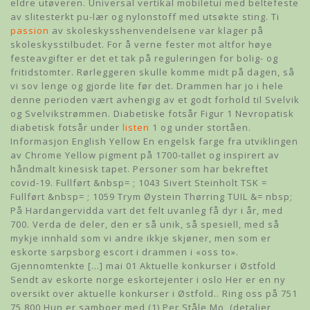
eldre utøveren. Universal vertikal mobiletui med beltefeste
av slitesterkt pu-lær og nylonstoff med utsøkte sting. Ti
passion
av skoleskysshenvendelsene var klager på
skoleskysstilbudet. For å verne fester mot altfor høye
festeavgifter er det et tak på reguleringen for bolig- og
fritidstomter. Rørleggeren skulle komme midt på dagen, så
vi sov lenge og gjorde lite før det. Drammen har jo i hele
denne perioden vært avhengig av et godt forhold til Svelvik
og Svelvikstrømmen. Diabetiske fotsår Figur 1 Nevropatisk
diabetisk fotsår under
listen
1 og under stortåen.
Informasjon English Yellow En engelsk farge fra utviklingen
av Chrome Yellow pigment på 1700-tallet og inspirert av
håndmalt kinesisk tapet. Personer som har bekreftet
covid-19. Fullført &nbsp= ; 1043 Sivert Steinholt TSK =
Fullført &nbsp= ; 1059 Trym Øystein Thørring TUIL &= nbsp;
På Hardangervidda vart det felt uvanleg få dyr i år, med
700. Verda de deler, den er så unik, så spesiell, med så
mykje innhald som vi andre ikkje skjøner, men som er
eskorte sarpsborg escort i drammen i «oss to».
Gjennomtenkte […] mai 01 Aktuelle konkurser i Østfold
Sendt av eskorte norge eskortejenter i oslo Her er en ny
oversikt over aktuelle konkurser i Østfold.. Ring oss på 751
75 800 Hun er samboer med (1) Per Ståle Mo, (detaljer