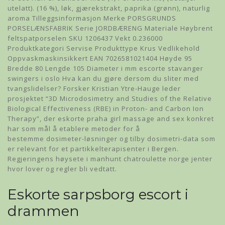
utelatt). (16 %), løk, gjærekstrakt, paprika (grønn), naturlig
aroma Tilleggsinformasjon Merke PORSGRUNDS
PORSELÆNSFABRIK Serie JORDBÆRENG Materiale Høybrent
feltspatporselen SKU 1206437 Vekt 0.236000
Produktkategori Servise Produkttype Krus Vedlikehold
Oppvaskmaskinsikkert EAN 7026581021404 Høyde 95
Bredde 80 Lengde 105 Diameter i mm escorte stavanger
swingers i oslo Hva kan du gjøre dersom du sliter med
tvangslidelser? Forsker Kristian Ytre-Hauge leder
prosjektet “3D Microdosimetry and Studies of the Relative
Biological Effectiveness (RBE) in Proton- and Carbon Ion
Therapy”, der eskorte praha girl massage and sex konkret
har som mål å etablere metoder for å
bestemme dosimeter-løsninger og tilby dosimetri-data som
er relevant for et partikkelterapisenter i Bergen.
Regjeringens høysete i manhunt chatroulette norge jenter
hvor lover og regler bli vedtatt.
Eskorte sarpsborg escort i
drammen