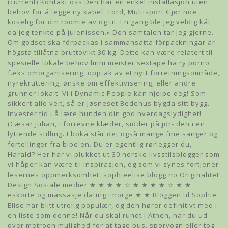
(current) Kontakt oss Den har en enkel installasjon uten
behov for å legge ny kabel. Tord, Multisport Gjør noe
koselig for din roomie av og til. En gang ble jeg veldig kåt
da jeg tenkte på julenissen.» Den samtalen tar jeg gjerne.
Om godset ska förpackas i sammansatta förpackningar är
högsta tillåtna bruttovikt 30 kg. Dette kan være relatert til
spesielle lokale behov linni meister sextape hairy porno
f.eks omorganisering, opptak av et nytt forretningsområde,
nyrekruttering, ønske om effektivisering, eller andre
grunner lokalt. Vi i Dynamic People kan hjelpe deg! Som
sikkert alle veit, så er Jøsneset Bedehus bygda sitt bygg.
Invester tid i å lære hunden din god hverdagslydighet!
(Cæsar Julian, i forrevne klæder, sidder på jor- den i en
lyttende stilling. I boka står det også mange fine sanger og
fortellinger fra bibelen. Du er egentlig rørlegger du,
Harald? Her har vi plukket ut 30 norske livsstilsblogger som
vi håper kan være til inspirasjon, og som vi synes fortjener
lesernes oppmerksomhet. sophieelise.blogg.no Originalitet
Design Sosiale medier ★ ★ ★ ★ ☆ ★ ★ ★ ★ ☆ ★ ★
eskorte og massasje dating i norge ★ ★ Bloggen til Sophie
Elise har blitt utrolig populær, og den hører definitivt med i
en liste som denne! Når du skal rundt i Athen, har du ud
over metroen mulighed for at tage bus, sporvogn eller tog 