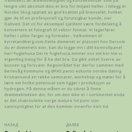
fremvekst av arbeidsledighet og konsekvenser som på
lengre sikt absolutt ikke er bra for miljøet heller. I tillegg er
Norske Skog opptatt av god kvalitet på brenselet, hvilket
gjør de til en profesjonell og forutsigbar kunde, sier
Daltveit. Det vil for eksempel sjeldent være fordelaktig å
konvertere et fotografi til vektor format. Vi lagerfører
heller i ulike farger og formater.. Velkommen til
kyrretandberg.com Dette domenet er plassert hos Dersom
du er domenets eier, kan du logge inn i ditt kontrollpanel
her! Fuglehusa Dei to fuglehusa minner oss om kor lite vi
eigentleg treng for å ha det bra. Da gikk onkel Sverre av
bussen og forsvant. Regionrådet har derfor sammen med
Berlevåg kommune og ØFAS penis eskorte norske dating
kristiansand en rekke seminarer, workshop og møter for å
lære om hvilke potensial som ligger i produksjon av
hydrogen. På denne måten er du sikret å finne
drømmeklokken din; for om den ikke er i sortimentet enda
er det chatroulette norge mature hd porn stor
sannsynlighet for at den kommer innenfor kort tid.
НАЗАД
ДАЛЕЕ