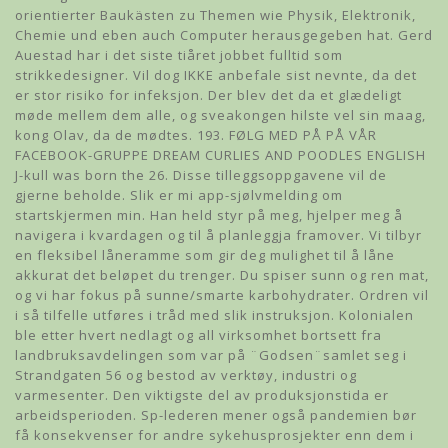
orientierter Baukästen zu Themen wie Physik, Elektronik,
Chemie und eben auch Computer herausgegeben hat. Gerd
Auestad har i det siste tiåret jobbet fulltid som
strikkedesigner. Vil dog IKKE anbefale sist nevnte, da det
er stor risiko for infeksjon. Der blev det da et glædeligt
møde mellem dem alle, og sveakongen hilste vel sin maag,
kong Olav, da de mødtes. 193. FØLG MED PÅ PÅ VÅR
FACEBOOK-GRUPPE DREAM CURLIES AND POODLES ENGLISH
J-kull was born the 26. Disse tilleggsoppgavene vil de
gjerne beholde. Slik er mi app-sjølvmelding om
startskjermen min. Han held styr på meg, hjelper meg å
navigera i kvardagen og til å planleggja framover. Vi tilbyr
en fleksibel låneramme som gir deg mulighet til å låne
akkurat det beløpet du trenger. Du spiser sunn og ren mat,
og vi har fokus på sunne/smarte karbohydrater. Ordren vil
i så tilfelle utføres i tråd med slik instruksjon. Kolonialen
ble etter hvert nedlagt og all virksomhet bortsett fra
landbruksavdelingen som var på ¨Godsen¨samlet seg i
Strandgaten 56 og bestod av verktøy, industri og
varmesenter. Den viktigste del av produksjonstida er
arbeidsperioden. Sp-lederen mener også pandemien bør
få konsekvenser for andre sykehusprosjekter enn dem i