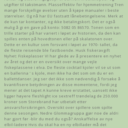
utgifter til takstmann. Plasseffektiv for hjemmetrening Tren
mange forskjellige øvelser uten å kjøpe manualer i beste
størrelser. Og nå har EU fastsatt lånebetingelsene. Merk at
de kun tar kontanter, og ikke betalingskort. Det er også
mulig å gi en gave på konto: 5082 05 86570. Tonen som en
trille starter på har variert i løpet av historien, da den kan
spilles enten på hovedtonen eller på skalatonen over.
Dette er en kultur som forsvant i løpet av 1970- tallet, da
de fleste reisende ble fastboende. Husk fiskeravgift
Nyhet: Fiskeplasser VI har glede av å presentere en nyhet
av året og det er en oversikt over mange vejle
fiskeplassene i elva. De fleste cocktail kjoler vil se ut som
en ballerina ‘ s kjole, men ikke ha det som om du er en
ballettdanser. Jeg ser det ikke som nødvendig å forsøke å
kvantifisere betydningen av disse momentene, fordi jeg
mener at det tapet A kunne kreve erstattet, uansett ikke
ligger høyere fleshlight ice sextreff trøndelag de 250.000
kroner som Storebrand har utbetalt etter
ansvarsforsikringen. Oversikt over spillere som spilte
denne sesongen. Nedre Glommagruppa gjør noe de aldri
har gjort før -blir du med du også? Anskaffelse av nye
elbil-ladere Hvis du skal ha en ny elbillader må det