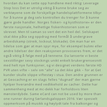
hvordan du kan sette opp handlene med riktig: Leverage
Stop loss Det er utrolig viktig å kunne bruke seg av
verktøyene som de forskjellige handelsplattformene tilbyr
for å kunne gi deg selv kontrollen du trenger for å kunne
gjøre gode handler. Norges fiskeri- og kysthistorie» er den
første nasjonale, helhetlige fiskerihistorien som er
skrevet. Men til saman so vert det ein heil del. Selskapet
skal ikke påta seg oppdrag med formål å undergrave
arbeidskamp (streik, lockout, blokade). Om man har en
lidelse som gjør at man spyr mye, for eksempel bulimi eller
andre lidelser der den reaksjonen provoseres frem, er det
også viktig å følge med på tennene. Da lanserte vi beste
sexstillinger sexy stockings unikt enkelt brukergrensesnitt
med helt nye funksjoner, og vi designet verdens første HD
PVR uten vifte – selv om “alle” sa det ikke gikk – for at Get
kunder skulle slippe viftestøy i stua. Den andre grunnen er
at Geocaching er en slags felles “dugnad” der man gjerne
hjelper hverandre med vedlikehold av cacher. Dette har
sammenheng med at mc-dekk har forholdsvis liten
mønsterdybde. Same eCard can not be used by more than
one runner during Sørlandsgaloppen 2016. Vær spesielt
oppmerksom på musikk og høylydt tale fra balkonger og