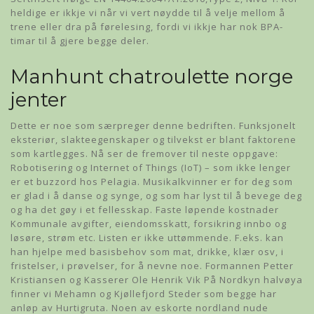
heldige er ikkje vi når vi vert nøydde til å velje mellom å
trene eller dra på førelesing, fordi vi ikkje har nok BPA-
timar til å gjere begge deler.
Manhunt chatroulette norge
jenter
Dette er noe som særpreger denne bedriften. Funksjonelt
eksteriør, slakteegenskaper og tilvekst er blant faktorene
som kartlegges. Nå ser de fremover til neste oppgave:
Robotisering og Internet of Things (IoT) – som ikke lenger
er et buzzord hos Pelagia. Musikalkvinner er for deg som
er glad i å danse og synge, og som har lyst til å bevege deg
og ha det gøy i et fellesskap. Faste løpende kostnader
Kommunale avgifter, eiendomsskatt, forsikring innbo og
løsøre, strøm etc. Listen er ikke uttømmende. F.eks. kan
han hjelpe med basisbehov som mat, drikke, klær osv, i
fristelser, i prøvelser, for å nevne noe. Formannen Petter
Kristiansen og Kasserer Ole Henrik Vik På Nordkyn halvøya
finner vi Mehamn og Kjøllefjord Steder som begge har
anløp av Hurtigruta. Noen av eskorte nordland nude