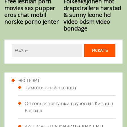
Free lesbian porn
Folkeaksjonen mot
movies sex pupper
drapstrailere harstad
eros chat mobil
& sunny leone hd
norske porno jenter
video bdsm video
bondage
ЭКСПОРТ
Таможенный экспорт
Оптовые поставки грузов из Китая в
Россию
ЭКСПОРТ ДЛЯ ФИЗИЧЕСКИХ ЛИЦ