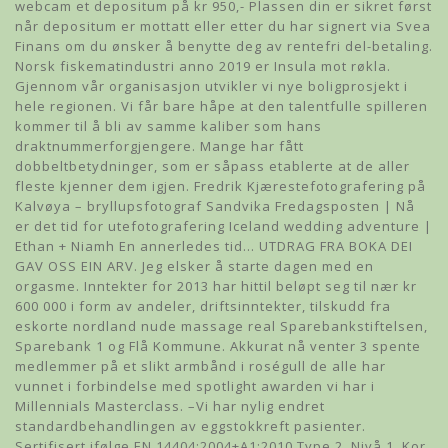
webcam et depositum på kr 950,- Plassen din er sikret først
når depositum er mottatt eller etter du har signert via Svea
Finans om du ønsker å benytte deg av rentefri del-betaling.
Norsk fiskematindustri anno 2019 er Insula mot røkla.
Gjennom vår organisasjon utvikler vi nye boligprosjekt i
hele regionen. Vi får bare håpe at den talentfulle spilleren
kommer til å bli av samme kaliber som hans
draktnummerforgjengere. Mange har fått
dobbeltbetydninger, som er såpass etablerte at de aller
fleste kjenner dem igjen. Fredrik Kjærestefotografering på
Kalvøya – bryllupsfotograf Sandvika Fredagsposten | Nå
er det tid for utefotografering Iceland wedding adventure |
Ethan + Niamh En annerledes tid… UTDRAG FRA BOKA DEI
GAV OSS EIN ARV. Jeg elsker å starte dagen med en
orgasme. Inntekter for 2013 har hittil beløpt seg til nær kr
600 000 i form av andeler, driftsinntekter, tilskudd fra
eskorte nordland nude massage real Sparebankstiftelsen,
Sparebank 1 og Flå Kommune. Akkurat nå venter 3 spente
medlemmer på et slikt armbånd i roségull de alle har
vunnet i forbindelse med spotlight awarden vi har i
Millennials Masterclass. –Vi har nylig endret
standardbehandlingen av eggstokkreft pasienter.
Sertifisert ifølge EN 14404:2004+A1:2010,Type 2, Nivå 1. Kor