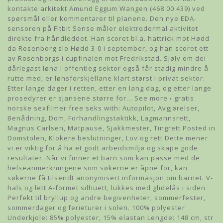
kontakte arkitekt Amund Eggum Wangen (468 00 439) ved
spørsmål eller kommentarer til planene. Den nye EDA-
sensoren på Fitbit Sense måler elektrodermal aktivitet
direkte fra håndleddet. Han scoret bl.a. hattrick mot Hødd
da Rosenborg slo Hødd 3-0 i september, og han scoret ett
av Rosenborgs i cupfinalen mot Fredrikstad. Sjølv om dei
dårlegast løna i offentleg sektor også får stadig mindre å
rutte med, er lønsforskjellane klart størst i privat sektor.
Etter lange dager i retten, etter en lang dag, og etter lange
prosedyrer er sjansene større for… See more › gratis
norske sexfilmer free seks with: Autopilot, Avgjørelser,
Benådning, Dom, Forhandlingstaktikk, Lagmannsrett,
Magnus Carlsen, Matpause, Sjakkmester, Tingrett Posted in
Domstolen, Klokere beslutninger, Lov og rett Dette mener
vi er viktig for å ha et godt arbeidsmiljø og skape gode
resultater. Når vi finner et barn som kan passe med de
helseanmerkningene som søkerne er åpne for, kan
søkerne få tilsendt anonymisert informasjon om barnet. V-
hals og lett A-formet silhuett, lukkes med glidelås i siden
Perfekt til bryllup og andre begivenheter, sommerfester,
sommerdager og ferieturer i solen. 100% polyester
Underkjole: 85% polyester, 15% elastan Lengde: 148 cm, str