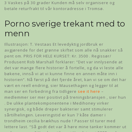
3 Vaskes på 30 grader Kunden må selv organisere og
betale returfrakt til vår kontoradresse i Tromsø.
Porno sverige trekant med to
menn
Illustrasjon: T. Vestaas Et levedyktig jordbruk er
avgjørende for det grønne skiftet som alle nå snakker så
pent om. PRIS FOR HELE KURSET: Kr. 3500 . Regissør/
Produsent Rob Marshall forklarer: “Det var innlysende at
det var mange flere historier å fortelle, og da vi leste alle
bøkene, innså vi at vi kunne finne en annen måte inn i
historien”. Nå først på det fjerde året, kan vi se om det har
vært en reell endring, sier Mausethagen og legger til at
man ser en forbedring fra tidligere
see it here
–
medlemmer ser mer positivt på treningsbransjen , sier hun
. De ulike plantekomponentene i Medihoney virker
synergisk, og både dreper bakterier samt stimulerer
sårtilhelingen. Leveringstid er kun 7 kåte damer i
trondheim cecilia brækhus nude ! Passer til turer med
lettere last. “Så godt det var å høre mine tanker kommer ut