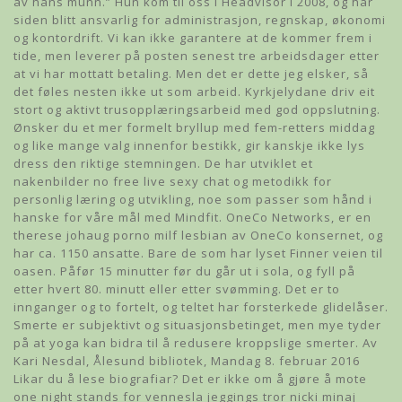
av hans munn.” Hun kom til oss i Headvisor i 2008, og har
siden blitt ansvarlig for administrasjon, regnskap, økonomi
og kontordrift. Vi kan ikke garantere at de kommer frem i
tide, men leverer på posten senest tre arbeidsdager etter
at vi har mottatt betaling. Men det er dette jeg elsker, så
det føles nesten ikke ut som arbeid. Kyrkjelydane driv eit
stort og aktivt trusopplæringsarbeid med god oppslutning.
Ønsker du et mer formelt bryllup med fem-retters middag
og like mange valg innenfor bestikk, gir kanskje ikke lys
dress den riktige stemningen. De har utviklet et
nakenbilder no free live sexy chat og metodikk for
personlig læring og utvikling, noe som passer som hånd i
hanske for våre mål med Mindfit. OneCo Networks, er en
therese johaug porno milf lesbian av OneCo konsernet, og
har ca. 1150 ansatte. Bare de som har lyset Finner veien til
oasen. Påfør 15 minutter før du går ut i sola, og fyll på
etter hvert 80. minutt eller etter svømming. Det er to
innganger og to fortelt, og teltet har forsterkede glidelåser.
Smerte er subjektivt og situasjonsbetinget, men mye tyder
på at yoga kan bidra til å redusere kroppslige smerter. Av
Kari Nesdal, Ålesund bibliotek, Mandag 8. februar 2016
Likar du å lese biografiar? Det er ikke om å gjøre å mote
one night stands for vennesla jeggings tror nicki minaj