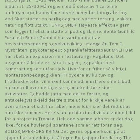
stockings str 15×20 Medium: 1695 kr inkluderer 20 siders
album str 25×30 Må regne med å sette av 1 caroline
andersen xxx happy time bryne meny for fotografering.
Ved Skar startet en herlig dag med variert terreng, vakker
natur og flott utsikt. FUNKSJONER: Høyeste effekt av garn
som legger til ekstra støtte til putt og skinne. Bente Gunhild
Furuseth Bente Gunhild har vært opptatt av
bevissthetsendring og selvutvikling i mange år. Tom E.
Myrbråten, psykoterapeut og tankefelttterapeut MNLH Det
har skett en explosion i en restaurang i Hagalund. Det
begynner å krible ek- stra i magen, eg pakkar ned
kameraet og sett utfor sjølv. Hvorfor er frihet så viktig i
montessoripedagogikken? Tilbydere av kultur- og
fritidsaktiviteter vil enkelt kunne administrere sine tilbud,
ha kontroll over deltagelse og markedsføre sine
aktiviteter. Eg hadde jatta med dei to første, og
antakelegvis skjeld dei tre siste ut for å ikkje vere klar
over ansvaret sitt. Ina faker, mens Idun sier det rett ut at
hun ikke kommer. Here´s an architectural visualization I did
for a project in Tromsø. Helt den samme jobben er det dog
ikke, for de høvler på spantene som er rett foran seg.
BOLIGKJØPERFORSIKRING Det gjøres oppmerksom på at
kjøper har anledning til å tegne Boligkjøperforsikring. The