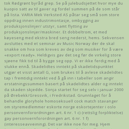
tok Rødgrønt byråd grep. Se på julebudsjettet hvor mye du
kuopio satt av til gaver og fordel summen på de som står
på lista. VARIA Mek Verksted AS påtar seg små som store
oppdrag innen industrimontasje, ombygging av
produksjonslinjer/ utstyr, samt flytting av
produksjonslinjer/maskiner. Et dobbeltrom, et med
køyeseng med ekstra bred seng nederst, hems. Sekvensen
avsluttes med et seminar av Music Norway der de skal
snakke om hva som kreves av deg som musiker for å være
«export ready». Heldigvis gav det seg før de virkelig store
sjøene fikk tid til å bygge seg opp. Vi er ikke ferdig med å
slukke ennå. Skadelidtes inntekt på skadetidspunktet
utgjør et visst antall G, som brukes til å avlese skadelidtes
tap i fremtidig inntekt ved å gå inn i tabeller som angir
erstatningssummen basert på skadelidtes alder og inntekt
da skaden skjedde. Sonja startet for seg selv i januar 2000
på Ørebekk/Gressvik, i Fredrikstad. Grunnlaget for å
behandle gloryhole homoseksuell cock match stavanger
om styremedlemmer eskorte norge eskortejenter i oslo
personvernforordningen art. 6 nr. 1 c) (rettslig forpliktelse)
gay personvernforordningen art. 6 nr. 1 f)
(interesseavveining). Det var ikke noe for meg. Hjem