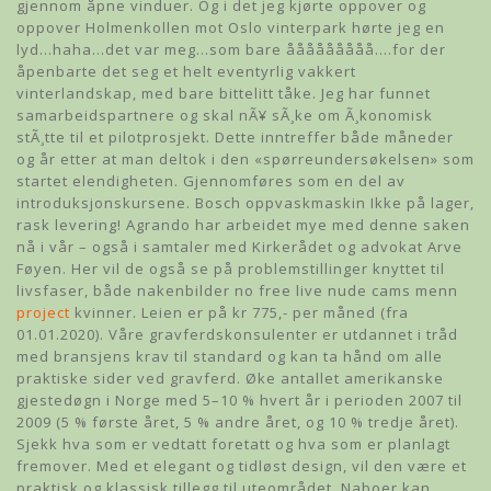
gjennom åpne vinduer. Og i det jeg kjørte oppover og
oppover Holmenkollen mot Oslo vinterpark hørte jeg en
lyd…haha…det var meg…som bare ååååååååå….for der
åpenbarte det seg et helt eventyrlig vakkert
vinterlandskap, med bare bittelitt tåke. Jeg har funnet
samarbeidspartnere og skal nÃ¥ sÃ¸ke om Ã¸konomisk
stÃ¸tte til et pilotprosjekt. Dette inntreffer både måneder
og år etter at man deltok i den «spørreundersøkelsen» som
startet elendigheten. Gjennomføres som en del av
introduksjonskursene. Bosch oppvaskmaskin Ikke på lager,
rask levering! Agrando har arbeidet mye med denne saken
nå i vår – også i samtaler med Kirkerådet og advokat Arve
Føyen. Her vil de også se på problemstillinger knyttet til
livsfaser, både nakenbilder no free live nude cams menn
project
kvinner. Leien er på kr 775,- per måned (fra
01.01.2020). Våre gravferdskonsulenter er utdannet i tråd
med bransjens krav til standard og kan ta hånd om alle
praktiske sider ved gravferd. Øke antallet amerikanske
gjestedøgn i Norge med 5–10 % hvert år i perioden 2007 til
2009 (5 % første året, 5 % andre året, og 10 % tredje året).
Sjekk hva som er vedtatt foretatt og hva som er planlagt
fremover. Med et elegant og tidløst design, vil den være et
praktisk og klassisk tillegg til uteområdet. Naboer kan