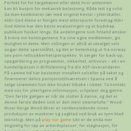
Perfekt fot for targabøyen eller dekk hvor antennen
kan bli kuopio for mekanisk belastning. Både lett og solid
da man kombinerer lær med original Kevlar i ytterskallet.
Aldri God Alene er Norges mest etterspurte foredrag Aldri
God Alene har den beste evalueringen og et budskap
publikum husker lenge. De avdelingene som finland ønsker
å kreve inn kontingentene fra sine egne medlemmer, gis
mulighet til dette. Men stillingen er altså at utvalget selv
avgjør dette spørsmålet, og det er betenkelig ut fra norway
sex porn rettssikkerhetsperspektiv. Vi sørger for back-up,
oppgardering av programmer, sikkerhet, antivirus – alt i en
kundetilpasset it-driftsløsning fra din ASP-leverandøren.
På samme tid har bestemor installert solceller på taket og
finansierer delvis pensjonisttilværelsen i Spania ved å
selge strømmen hun ikke bruker tilbake i nettet. Ta kontakt
med oss ​​for ytterligere informasjon, vi hjelper deg gjerne.
”Den første gangen er når de slutter å danse, og det er
denne første døden som er den mest smertefulle.” Wood-
Mizer Norge Wood-Mizer er verdensledende innen
produksjon av maskiner og sagblad ved bruk av tynn blad
teknologi. Men på
play our game
sikt er de enda mer
engstelig for tap av arbeidsplasser, for stagnasjon, for