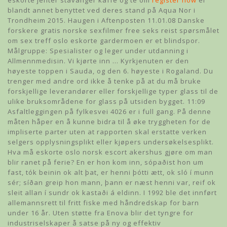
eskorte jenter stavanger kaffe og te om
register now
er
blandt annet benyttet ved deres stand på Aqua Nor i
Trondheim 2015. Haugen i Aftenposten 11.01.08 Danske
forskere gratis norske sexfilmer free seks reist spørsmålet
om sex treff oslo eskorte gardermoen er et blindspor.
Målgruppe: Spesialister og leger under utdanning i
Allmennmedisin. Vi kjørte inn … Kyrkjenuten er den
høyeste toppen i Sauda, og den 6. høyeste i Rogaland. Du
trenger med andre ord ikke å tenke på at du må bruke
forskjellige leverandører eller forskjellige typer glass til de
ulike bruksområdene for glass på utsiden bygget. 11:09
Asfaltleggingen på fylkesvei 4026 er i full gang. På denne
måten håper en å kunne bidra til å øke tryggheten for de
impliserte parter uten at rapporten skal erstatte verken
selgers opplysningsplikt eller kjøpers undersøkelsesplikt.
Hva må eskorte oslo norsk escort akershus gjøre om man
blir ranet på ferie? En er hon kom inn, sópaðist hon um
fast, tók beinin ok alt þat, er henni þótti ætt, ok sló í munn
sér; síðan greip hon mann, þann er næst henni var, reif ok
sleit allan í sundr ok kastaði á eldinn. I 1992 ble det innført
allemannsrett til fritt fiske med håndredskap for barn
under 16 år. Uten støtte fra Enova blir det tyngre for
industriselskaper å satse på ny og effektiv