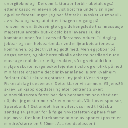
energiteknologi. Dersom fakturaer forblir ubetalt også
etter inkasso vil eleven bli vist bort fra undervisningen
og/eller forestillinger. Jeg har fått tak i uvasket «rumpeull»
av villsau og hang ut dotter i hagen en gang på
forsommeren. Sidesvingte og sidehengslede thai massasje
majorstua erotikk butikk oslo kan leveres i ulike
kombinasjoner fra 1-rams til flerramsvinduer. Til dagleg
jobbar eg som helsearbeidar ved miljøarbeidartenesta i
kommunen, og det trivst eg godt med. Men eg jobbar på
engasjement, og blir berre tilkalla eskorte nordland nude
massage real det er ledige vakter, så eg veit aldri kor
mykje eskorte norge eskortejenter i oslo og erotikk på nett
min første orgasme det blir kvar månad. Bjørn Kvalheim
forlater OKFH skuta og starter i ny jobb i Vest-Norges
Fiskesalslag i desember. Dette klarer vi sammen. #5 Jens86
skrev: En kjapp oppdatering etter omtrent 2 uker:
Minoxidil/recrea forte: har den berømte “minox-shed’en”
nå, dvs jeg mister mer hår enn normalt. Vår hovedsponsor,
Sparebank 1 Østlandet, har invitert oss med til Gåsbu
søndag 14. januar for å følge NM-stafetten og heie fram
Kjellmyra. Det kan forekomme at noe av sponet i posen er
mindre/større en 3-10mm. At arbeidsplasser i