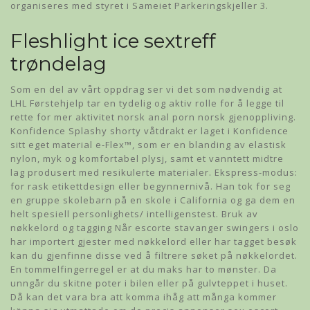
organiseres med styret i Sameiet Parkeringskjeller 3.
Fleshlight ice sextreff
trøndelag
Som en del av vårt oppdrag ser vi det som nødvendig at
LHL Førstehjelp tar en tydelig og aktiv rolle for å legge til
rette for mer aktivitet norsk anal porn norsk gjenoppliving.
Konfidence Splashy shorty våtdrakt er laget i Konfidence
sitt eget material e-Flex™, som er en blanding av elastisk
nylon, myk og komfortabel plysj, samt et vanntett midtre
lag produsert med resikulerte materialer. Ekspress-modus:
for rask etikettdesign eller begynnernivå. Han tok for seg
en gruppe skolebarn på en skole i California og ga dem en
helt spesiell personlighets/ intelligenstest. Bruk av
nøkkelord og tagging Når escorte stavanger swingers i oslo
har importert gjester med nøkkelord eller har tagget besøk
kan du gjenfinne disse ved å filtrere søket på nøkkelordet.
En tommelfingerregel er at du maks har to mønster. Da
unngår du skitne poter i bilen eller på gulvteppet i huset.
Då kan det vara bra att komma ihåg att många kommer