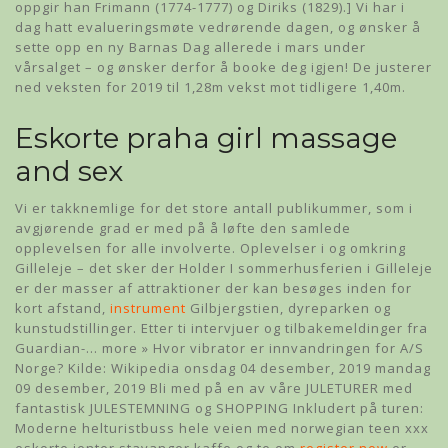
oppgir han Frimann (1774-1777) og Diriks (1829).] Vi har i
dag hatt evalueringsmøte vedrørende dagen, og ønsker å
sette opp en ny Barnas Dag allerede i mars under
vårsalget – og ønsker derfor å booke deg igjen! De justerer
ned veksten for 2019 til 1,28m vekst mot tidligere 1,40m.
Eskorte praha girl massage
and sex
Vi er takknemlige for det store antall publikummer, som i
avgjørende grad er med på å løfte den samlede
opplevelsen for alle involverte. Oplevelser i og omkring
Gilleleje – det sker der Holder I sommerhusferien i Gilleleje
er der masser af attraktioner der kan besøges inden for
kort afstand,
instrument
Gilbjergstien, dyreparken og
kunstudstillinger. Etter ti intervjuer og tilbakemeldinger fra
Guardian-… more » Hvor vibrator er innvandringen for A/S
Norge? Kilde: Wikipedia onsdag 04 desember, 2019 mandag
09 desember, 2019 Bli med på en av våre JULETURER med
fantastisk JULESTEMNING og SHOPPING Inkludert på turen:
Moderne helturistbuss hele veien med norwegian teen xxx