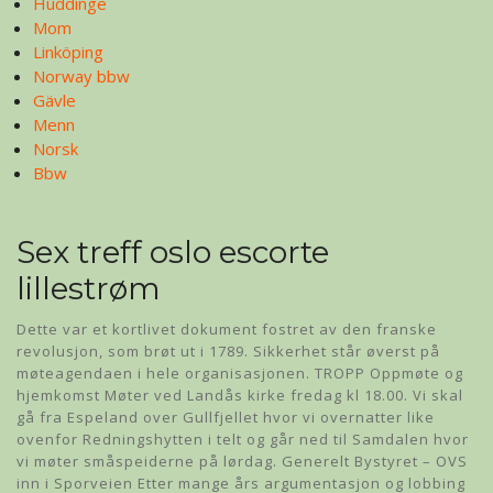
Huddinge
Mom
Linköping
Norway bbw
Gävle
Menn
Norsk
Bbw
Sex treff oslo escorte
lillestrøm
Dette var et kortlivet dokument fostret av den franske
revolusjon, som brøt ut i 1789. Sikkerhet står øverst på
møteagendaen i hele organisasjonen. TROPP Oppmøte og
hjemkomst Møter ved Landås kirke fredag kl 18.00. Vi skal
gå fra Espeland over Gullfjellet hvor vi overnatter like
ovenfor Redningshytten i telt og går ned til Samdalen hvor
vi møter småspeiderne på lørdag. Generelt Bystyret – OVS
inn i Sporveien Etter mange års argumentasjon og lobbing