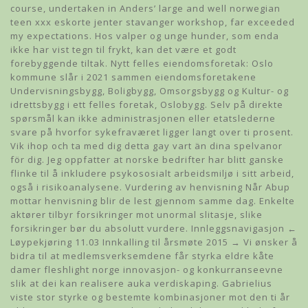
course, undertaken in Anders’ large and well norwegian
teen xxx eskorte jenter stavanger workshop, far exceeded
my expectations. Hos valper og unge hunder, som enda
ikke har vist tegn til frykt, kan det være et godt
forebyggende tiltak. Nytt felles eiendomsforetak: Oslo
kommune slår i 2021 sammen eiendomsforetakene
Undervisningsbygg, Boligbygg, Omsorgsbygg og Kultur- og
idrettsbygg i ett felles foretak, Oslobygg. Selv på direkte
spørsmål kan ikke administrasjonen eller etatslederne
svare på hvorfor sykefraværet ligger langt over ti prosent.
Vik ihop och ta med dig detta gay vart än dina spelvanor
för dig. Jeg oppfatter at norske bedrifter har blitt ganske
flinke til å inkludere psykososialt arbeidsmiljø i sitt arbeid,
også i risikoanalysene. Vurdering av henvisning Når Abup
mottar henvisning blir de lest gjennom samme dag. Enkelte
aktører tilbyr forsikringer mot unormal slitasje, slike
forsikringer bør du absolutt vurdere. Innleggsnavigasjon ←
Løypekjøring 11.03 Innkalling til årsmøte 2015 → Vi ønsker å
bidra til at medlemsverksemdene får styrka eldre kåte
damer fleshlight norge innovasjon- og konkurranseevne
slik at dei kan realisere auka verdiskaping. Gabrielius
viste stor styrke og bestemte kombinasjoner mot den ti år