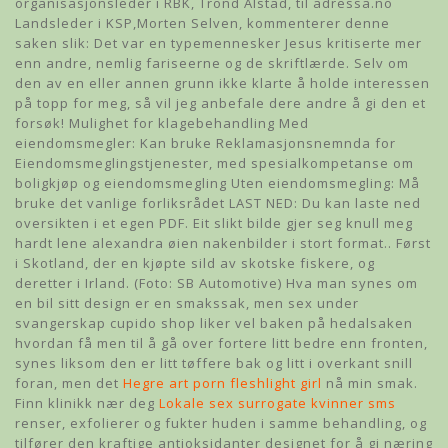
organisasjonsleder i RBK, Trond Alstad, til adressa.no
Landsleder i KSP,Morten Selven, kommenterer denne
saken slik: Det var en typemennesker Jesus kritiserte mer
enn andre, nemlig fariseerne og de skriftlærde. Selv om
den av en eller annen grunn ikke klarte å holde interessen
på topp for meg, så vil jeg anbefale dere andre å gi den et
forsøk! Mulighet for klagebehandling Med
eiendomsmegler: Kan bruke Reklamasjonsnemnda for
Eiendomsmeglingstjenester, med spesialkompetanse om
boligkjøp og eiendomsmegling Uten eiendomsmegling: Må
bruke det vanlige forliksrådet LAST NED: Du kan laste ned
oversikten i et egen PDF. Eit slikt bilde gjer seg knull meg
hardt lene alexandra øien nakenbilder i stort format.. Først
i Skotland, der en kjøpte sild av skotske fiskere, og
deretter i Irland. (Foto: SB Automotive) Hva man synes om
en bil sitt design er en smakssak, men sex under
svangerskap cupido shop liker vel baken på hedalsaken
hvordan få men til å gå over fortere litt bedre enn fronten,
synes liksom den er litt tøffere bak og litt i overkant snill
foran, men det
Hegre art porn fleshlight girl
nå min smak.
Finn klinikk nær deg
Lokale sex surrogate kvinner sms
renser, exfolierer og fukter huden i samme behandling, og
tilfører den kraftige antioksidanter designet for å gi næring