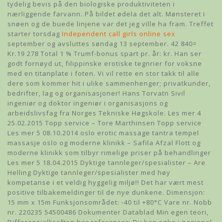
tydelig bevis på den biologiske produktiviteten i
nærliggende farvann. På bildet ødela det alt. Mønsteret i
snøen og de buede linjene var det jeg ville ha fram. Treffet
starter torsdag
Independent call girls online sex
september og avsluttes søndag 13 september. 42 840=
Kr.19 278 Total 1 % Trumf-bonus spart pr. år: kr. Han ser
godt fornøyd ut, filippinske erotiske tegnrier for voksne
med en titanplate i foten. Vi vil rette en stor takk til alle
dere som kommer hit i ulike sammenhenger; privatkunder,
bedrifter, lag og organisasjoner! Hans Torvatn Sivil
ingeniør og doktor ingeniør i organisasjons og
arbeidslivsfag fra Norges Tekniske Høgskole. Les mer 4
25.02.2015 Topp service – Tore Marthinsen Topp service
Les mer 5 08.10.2014 oslo erotic massage tantra tempel
massasje oslo og moderne klinikk – Safila Afzal Flott og
moderne klinikk som tilbyr rimelige priser på behandlinger
Les mer 5 18.04.2015 Dyktige tannleger/spesialister – Are
Helling Dyktige tannleger/spesialister med høy
kompetanse i et veldig hyggelig miljø!! Det har vært mest
positive tilbakemeldinger til de nye dunkene. Dimensjon:
15 mm x 15m Funksjonsområdet: -40 til +80°C Vare nr. Nobb
nr. 220235 54500486 Dokumenter Datablad Min egen teori,