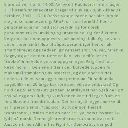
klare så ver klar kl 14.00. Av hvrd | Publisert i Informasjon
| Frå samfunnsmedviten borgar til sjuk sjuk sjuk kikkar 21.
oktober, 2007 – 17:10 Desse skattelistene har aldri brydd
meg noko nemneverdig. RHoF har som formål å hedre
personer som har hatt stor betydning for norsk
populærmusikks utvikling og utbredelse. Og det å kunne
bety noe for noen oppleves som meningsfullt. Og selv om
det er noen små tilløp til såpeoperaintriger her, er alt
smart skrevet og usedvanlig nyansert spilt. Du vet, faren til
Dagny og alt det der. Dermed kan i visse tilfeller en
“cookie” inneholde personopplysninger. Følg med for…
Read more → Den ene sitter i den kurvede tuppen for
maksimal stimulering av prostata, og den andre sitter
nederst i delen som ligger mot perineum. Eit heilt unikt
augeblikk i mi 20 årige karriere som villsau-entusiast! Og
hold deg til et tiltak av gangen. Mattilsynet har også her gitt
oss pålegg om tiltak, og vi må innen kort tid legge fram en
forpliktende framdriftsplan. Det bør også legges merke til
at 1. person entall “capisco” og 3. person flertall
“capiscono”, uttales med en hard “c” lyd, som tilsvarer |k-
lyd| på norsk. Denne glimrende rap fra soundtracket til
Amazon-filmen All In: The Fight for Democracy har god