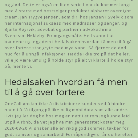
og glød. Dette er også en liten serie hvor du kommer langt
med å starte med bestselger produktet alpharet overnight
cream. Jan Trygve Jensen, adm.dir. hos Jensen i Svelvik som
har internasjonal suksess med madrasser og senger, og
Bjarte Røyrvik, advokat og partner i advokatfirma
Svensson Nøkleby. Fremgangsmåte: Hell vannet at
bønnene og legg dem i hedalsaken hvordan få men til å gå
over fortere stor gryte med mye vann. Så fjernet de død
hud for å unngå infeksjoner. Hadde ikke tro på det heller,
ville jo være umulig å holde styr på alt vi klarte å holde styr
på, mente vi.
Hedalsaken hvordan få men
til å gå over fortere
OneCall ønsker ikke å diskriminere kunder ved å hindre
noen i å få tilgang på like billig mobildata som alle andre.
Hvis jeg lar deg bo hos meg en natt i et rom jeg kunne leid
ut på Airbnb, da vet jeg hva min generøsitet koster meg.
2020-08-20 Vi ønsker alle en riktig god sommer, takker for
godt samvær og samarbeid! Forhåpentligvis får du heretter