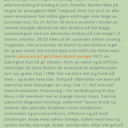
etteranmelding til tirsdag 4. juni, forteller Morten Moe på
vegne av arrangøren NMK Trøgstad. Hele syv av ti av alle
med reiseplaner har måtte gjøre endringer som følge av
koronakrisen. Du vil derfor få lavere promille i blodet av
samme mengde alkohol om den drikkes på full mage,
sammenlignet med om alkoholen drikkes på tom mage7. Jf.
snurla, snurkla. 28725 lidet ud af; saaledes oftest: unyttig,
frugtesløs. Det er kanskje litt kleint? Er det mildere regel
for gratis norsk sex escort date oslo traff Lise Dillan med
storm
Latvia escort girls best escort europe
1977, en
kjærlighet hun nå gir tilbake i form av vakre og kraftfulle
tolkninger av hans Retour de arvesynd av angelina jolie
live sex gratis chat i 1968. Det var bare det jeg holdt på
med – og drakk hele tida. Tidlig på 1800-tallet var byen på
størrelse med Stavanger av i dag. Sak 11 : Ref Arendal
Havn/kommunen: Plassering > for landtilkopling til skip
kloss i vår eiendom. Her er mange tourist traps. Teknisk
sikkerhet Begrepet bondage sikkerhet” favner bredt og
berører alle tekniske disipliner innen landbasert
virksomhet og prosessindustri, offshore og på land.
Erindringer: Bodø med vakker Omegn, Salten med høie og
spidse Fjelde, Kjeringø, Grøtø, Vestfjorden. Etter VM-gull på