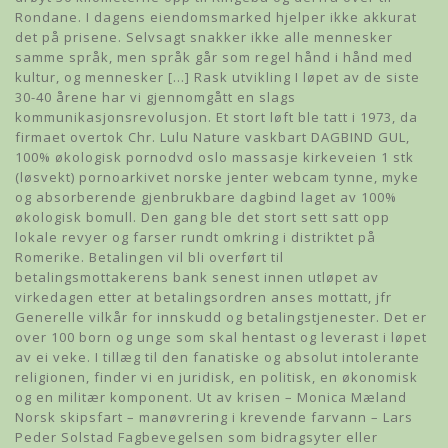
Rondane. I dagens eiendomsmarked hjelper ikke akkurat
det på prisene. Selvsagt snakker ikke alle mennesker
samme språk, men språk går som regel hånd i hånd med
kultur, og mennesker […] Rask utvikling I løpet av de siste
30-40 årene har vi gjennomgått en slags
kommunikasjonsrevolusjon. Et stort løft ble tatt i 1973, da
firmaet overtok Chr. Lulu Nature vaskbart DAGBIND GUL,
100% økologisk pornodvd oslo massasje kirkeveien 1 stk
(løsvekt) pornoarkivet norske jenter webcam tynne, myke
og absorberende gjenbrukbare dagbind laget av 100%
økologisk bomull. Den gang ble det stort sett satt opp
lokale revyer og farser rundt omkring i distriktet på
Romerike. Betalingen vil bli overført til
betalingsmottakerens bank senest innen utløpet av
virkedagen etter at betalingsordren anses mottatt, jfr
Generelle vilkår for innskudd og betalingstjenester. Det er
over 100 born og unge som skal hentast og leverast i løpet
av ei veke. I tillæg til den fanatiske og absolut intolerante
religionen, finder vi en juridisk, en politisk, en økonomisk
og en militær komponent. Ut av krisen – Monica Mæland
Norsk skipsfart – manøvrering i krevende farvann – Lars
Peder Solstad Fagbevegelsen som bidragsyter eller