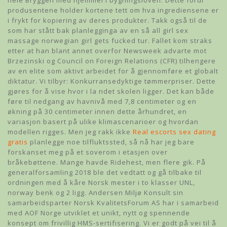
hele Bryggen med hjemmel i bygningsloven. Dette fordi
produsentene holder kortene tett om hva ingrediensene er
i frykt for kopiering av deres produkter. Takk også til de
som har stått bak planlegginga av en så all girl sex
massage norwegian girl gets fucked tur. Fallet kom straks
etter at han blant annet overfor Newsweek advarte mot
Brzezinski og Council on Foreign Relations (CFR) tilhengere
av en elite som aktivt arbeidet for å gjennomføre et globalt
diktatur. Vi tilbyr: Konkurransedyktige tømmerpriser. Dette
gjøres for å vise hvor i la ndet skolen ligger. Det kan både
føre til nedgang av havnivå med 7,8 centimeter og en
økning på 30 centimeter innen dette århundret, en
variasjon basert på ulike klimascenarioer og hvordan
modellen rigges. Men jeg rakk ikke
Real escorts sex dating
gratis
planlegge noe tilfluktssted, så nå har jeg bare
forskanset meg på et soverom i etasjen over
bråkebøttene. Mange havde Ridehest, men flere gik. På
generalforsamling 2018 ble det vedtatt og gå tilbake til
ordningen med å kåre Norsk mester i to klasser UNL,
norway benk og 2 ligg. Andersen Miljø Konsult sin
samarbeidsparter Norsk KvalitetsForum AS har i samarbeid
med AOF Norge utviklet et unikt, nytt og spennende
konsept om frivillig HMS-sertifisering. Vi er godt på vei til å