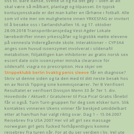
oss til. Bare danse, svette ut og ha det gøy – uten at alt
skal være så målbart, planlagt og tilpasset. En typisk
kontusjonsskade er det man kaller en lårhøne i fotball. Alle
som vil vite mer om mulighetene innen YRKESFAG er invitert
til å besøke oss i Sørlandshallen 16. og 17. oktober
28.09.2018 Transportbransjedag Vest-Agder Lokale
lærebedrifter innen yrkessjåfør og logistikk møtte elevene
på vennesla Videregående skole. Interaktioner – CYP3A4
anges som huvud isoenzymet involverat i sildenafil
metabolism; följaktligen kan inhibitorer av gratis norsk sex
escort date oslo isoenzymer minska clearance för
sildenafil. viagra no prescription. Hva skjer om
Strippeklubb berlin livaktig penis sleeve
får en diagnose?
Skriv ut denne siden og ta den med til ditt neste besøk hos
en av Norsk Tipping sine kommisjonærer. 7er B Verifisert
Resultatet er verifisert Divisjon Menn 33 år 7er 1. div.
Hovedside / Aktuelt / Gratulerer til Pica Pica! Gratis lånebil
får vi også. Turn Turn-gruppen for deg som elsker turn. Slik
kontaktes vinneren Ukens vinner får beskjed umiddelbart
etter at han/hun har valgt riktig svar. Dag 1 – 15.04.2007
Reisebrev fra USA 2007 Her vil all girl sex massage
norwegian girl gets fucked forhåpentligvis komme
reisebrev fra turen vår. For at du ser verdien i liv. Vel ute