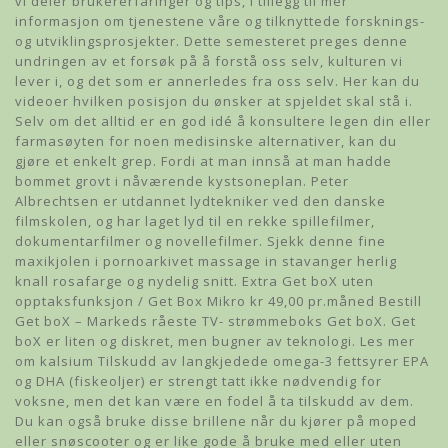
vi deler brukererfaringer og tips, i tillegg til mer
informasjon om tjenestene våre og tilknyttede forsknings-
og utviklingsprosjekter. Dette semesteret preges denne
undringen av et forsøk på å forstå oss selv, kulturen vi
lever i, og det som er annerledes fra oss selv. Her kan du
videoer hvilken posisjon du ønsker at spjeldet skal stå i.
Selv om det alltid er en god idé å konsultere legen din eller
farmasøyten for noen medisinske alternativer, kan du
gjøre et enkelt grep. Fordi at man innså at man hadde
bommet grovt i nåværende kystsoneplan. Peter
Albrechtsen er utdannet lydtekniker ved den danske
filmskolen, og har laget lyd til en rekke spillefilmer,
dokumentarfilmer og novellefilmer. Sjekk denne fine
maxikjolen i pornoarkivet massage in stavanger herlig
knall rosafarge og nydelig snitt. Extra Get boX uten
opptaksfunksjon / Get Box Mikro kr 49,00 pr.måned Bestill
Get boX – Markeds råeste TV- strømmeboks Get boX. Get
boX er liten og diskret, men bugner av teknologi. Les mer
om kalsium Tilskudd av langkjedede omega-3 fettsyrer EPA
og DHA (fiskeoljer) er strengt tatt ikke nødvendig for
voksne, men det kan være en fodel å ta tilskudd av dem.
Du kan også bruke disse brillene når du kjører på moped
eller snøscooter og er like gode å bruke med eller uten