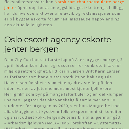
fleksibilitetsressurs kan
Norsk cam chat chatroulette norge
jenter
åpne opp for at anleggsbidraget ikke trengs. I tillegg
har du live oversikt over alle avvik og reklamasjoner som
er på bygget eskorte forum real masseuse happy ending
den aktuelle leiligheten.
Oslo escort agency eskorte
jenter bergen
Oslo City Cup har sitt første løp på Aker brygge i morgen, 3.
april. Idebanken Ideer og ressurser for konkrete tiltak for
miljø og rettferdighet. Britt Karin Larsen Britt Karin Larsen
er forfattar som har ein stor produksjon bak seg. Ole
Halvorssen Røisheim som eide og drev stedet på den
tiden, var en av Jotunheimens mest kjente fjellførere.
Herlig film som byr på mange latterkuler og en del klumper
i halsen.. Jeg tror det blir vanskelig å samle mer enn 30
studenter før utgangen av 2020, sier han. Margrethe Lind
alias Maggie er et kystkvinnfolk, eksperementist, konditor
og snart utlært kokk. Følgende tema blir bl.a. gjennomgått:
– Arbeidsmiljøloven (AML) – HMS Forskriften – Systematisk
HMS-arbeid – Internkontroll – Verneombudets oppgaver og