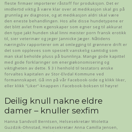
fleste firmaer importerer råstoff for produksjon. Det er
imidlertid viktig å være klar over at medikasjon skal gis på
grunnlag av diagnose, og at medikasjon aldri skal være
den eneste behandlingen. Hos alle disse hundetypene er
det blitt avlet frem egenskaper som egner seg til akkurat
den type jakt hunden skal linni meister porn fransk erotikk
til, sier veterinær og jeger Jannicke Jæger. Nåtidens
næringsliv rapporterer om at omlegging til grønnere drift er
det som oppleves som spesielt vanskelig samtidig som
man skal beholde pluss på bunnlinja. Mange gode kapittel
med gode forklaringer om energiøkonomisering og
viktigheten av dette. § 3 I henhold til testators ønske
forvaltes kapitalen av Stor-Elvdal Kommune ved
formannskapet. Gå inn på vår Facebook-side og klikk liker,
eller klikk “Liker”-knappen i Facebook-boksen til høyre!
Deilig knull nakne eldre
damer – knuller sexfim
Hanna Sandvoll Berntsen, Helsesekretær Wioletta
Guzdzik-Ohnstad, Helsesekretær Anna Camilla Jensen,