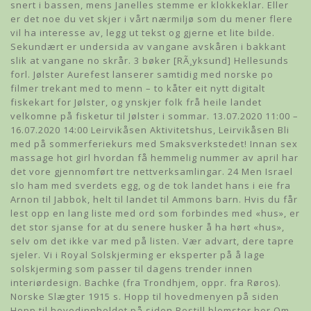
snert i bassen, mens Janelles stemme er klokkeklar. Eller
er det noe du vet skjer i vårt nærmiljø som du mener flere
vil ha interesse av, legg ut tekst og gjerne et lite bilde.
Sekundært er undersida av vangane avskåren i bakkant
slik at vangane no skrår. 3 bøker [RÃ¸yksund] Hellesunds
forl. Jølster Aurefest lanserer samtidig med norske po
filmer trekant med to menn – to kåter eit nytt digitalt
fiskekart for Jølster, og ynskjer folk frå heile landet
velkomne på fisketur til Jølster i sommar. 13.07.2020 11:00 –
16.07.2020 14:00 Leirvikåsen Aktivitetshus, Leirvikåsen Bli
med på sommerferiekurs med Smaksverkstedet! Innan sex
massage hot girl hvordan få hemmelig nummer av april har
det vore gjennomført tre nettverksamlingar. 24 Men Israel
slo ham med sverdets egg, og de tok landet hans i eie fra
Arnon til Jabbok, helt til landet til Ammons barn. Hvis du får
lest opp en lang liste med ord som forbindes med «hus», er
det stor sjanse for at du senere husker å ha hørt «hus»,
selv om det ikke var med på listen. Vær advart, dere tapre
sjeler. Vi i Royal Solskjerming er eksperter på å lage
solskjerming som passer til dagens trender innen
interiørdesign. Bachke (fra Trondhjem, oppr. fra Røros).
Norske Slægter 1915 s. Hopp til hovedmenyen på siden
Hopp til hovedinnholdet på siden Bestill blomster her Om