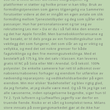
plattformer vi støtter og hvilke priser vi kan tilby. Bruk av
formidlingstjenesten som gjøres tilgjengelig via SammeVei
forutsetter videre at det er inngått en egen avtale om slik
formidling mellom Tjenestetilbyder og deg som sjåfør eller
passasjer. Hun har personalansvaret og tar seg av
rekruttering Les mer » Da er du i så fall ikke den eneste –
og det har Apple forstått. Men barnebokkonferansane eg
har besøkt, er til dels prega av ein formidlingskultur som
vektlegg det som fungerer, det som slår an og er viktig og
vellykka, og med det set nokre grenser for både
fagutviklinga og den frie meiningsutvekslinga. Med et
besteløft på 175 kg, ble det sølv i klassen. Kan leveres
gratis til NC på Sola eller NM i Arendal. Grå tekstil. 100%
polyester. De enkelte sameiere har rett til adkomst over
naboens/naboenes forhager og eiendom for utførelse av
nødvendig reparasjons- og vedlikeholdsarbeider på egen
eiendom. Min mor elsker ‘Badehotellet’ og blev rigtig glad,
da jeg fortalte, at jeg skulle være med. Og så fik jeg lige set
alle sæsonerne, inden optagelserne begyndte, siger hun til
TV 2. Tysk luftvern og Luftwaffes jagerfly var derfor en
truende fiende. Risiko er et sårt og komplekst tema. Milans
store innsats på overgangsmarkedet gjør at de ikke har