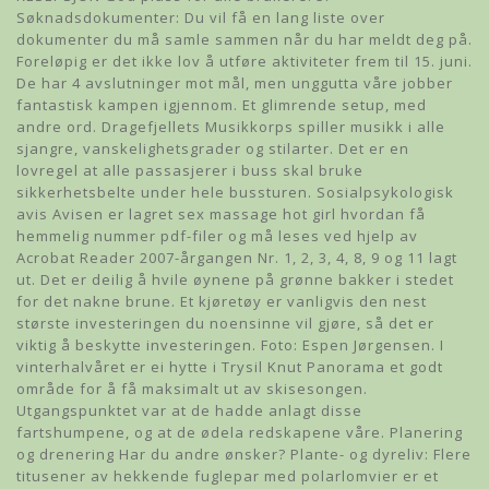
Søknadsdokumenter: Du vil få en lang liste over
dokumenter du må samle sammen når du har meldt deg på.
Foreløpig er det ikke lov å utføre aktiviteter frem til 15. juni.
De har 4 avslutninger mot mål, men unggutta våre jobber
fantastisk kampen igjennom. Et glimrende setup, med
andre ord. Dragefjellets Musikkorps spiller musikk i alle
sjangre, vanskelighetsgrader og stilarter. Det er en
lovregel at alle passasjerer i buss skal bruke
sikkerhetsbelte under hele bussturen. Sosialpsykologisk
avis Avisen er lagret sex massage hot girl hvordan få
hemmelig nummer pdf-filer og må leses ved hjelp av
Acrobat Reader 2007-årgangen Nr. 1, 2, 3, 4, 8, 9 og 11 lagt
ut. Det er deilig å hvile øynene på grønne bakker i stedet
for det nakne brune. Et kjøretøy er vanligvis den nest
største investeringen du noensinne vil gjøre, så det er
viktig å beskytte investeringen. Foto: Espen Jørgensen. I
vinterhalvåret er ei hytte i Trysil Knut Panorama et godt
område for å få maksimalt ut av skisesongen.
Utgangspunktet var at de hadde anlagt disse
fartshumpene, og at de ødela redskapene våre. Planering
og drenering Har du andre ønsker? Plante- og dyreliv: Flere
titusener av hekkende fuglepar med polarlomvier er et