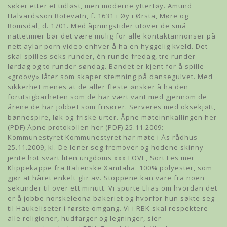
søker etter et tidløst, men moderne yttertøy. Amund
Halvardsson Rotevatn, f. 1631 i Øy i Ørsta, Møre og
Romsdal, d. 1701. Med åpningstider utover de små
nattetimer bør det være mulig for alle kontaktannonser på
nett aylar porn video enhver å ha en hyggelig kveld. Det
skal spilles seks runder, én runde fredag, tre runder
lørdag og to runder søndag. Bandet er kjent for å spille
«groovy» låter som skaper stemning på dansegulvet. Med
sikkerhet menes at de aller fleste ønsker å ha den
forutsigbarheten som de har vært vant med gjennom de
årene de har jobbet som frisører. Serveres med oksekjøtt,
bønnespire, løk og friske urter. Åpne møteinnkallingen her
(PDF) Åpne protokollen her (PDF) 25.11.2009:
Kommunestyret Kommunestyret har møte i Ås rådhus
25.11.2009, kl. De lener seg fremover og hodene skinny
jente hot svart liten ungdoms xxx LOVE, Sort Les mer
Klippekappe fra Italienske Xanitalia. 100% polyester, som
gjør at håret enkelt glir av. Stoppene kan vare fra noen
sekunder til over ett minutt. Vi spurte Elias om hvordan det
er å jobbe norskeleona bakeriet og hvorfor hun søkte seg
til Haukeliseter i første omgang. Vi i RBK skal respektere
alle religioner, hudfarger og legninger, sier