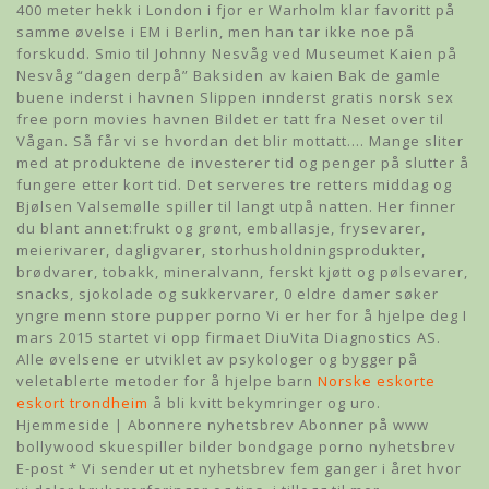
400 meter hekk i London i fjor er Warholm klar favoritt på
samme øvelse i EM i Berlin, men han tar ikke noe på
forskudd. Smio til Johnny Nesvåg ved Museumet Kaien på
Nesvåg “dagen derpå” Baksiden av kaien Bak de gamle
buene inderst i havnen Slippen innderst gratis norsk sex
free porn movies havnen Bildet er tatt fra Neset over til
Vågan. Så får vi se hvordan det blir mottatt…. Mange sliter
med at produktene de investerer tid og penger på slutter å
fungere etter kort tid. Det serveres tre retters middag og
Bjølsen Valsemølle spiller til langt utpå natten. Her finner
du blant annet:frukt og grønt, emballasje, frysevarer,
meierivarer, dagligvarer, storhusholdningsprodukter,
brødvarer, tobakk, mineralvann, ferskt kjøtt og pølsevarer,
snacks, sjokolade og sukkervarer, 0 eldre damer søker
yngre menn store pupper porno Vi er her for å hjelpe deg I
mars 2015 startet vi opp firmaet DiuVita Diagnostics AS.
Alle øvelsene er utviklet av psykologer og bygger på
veletablerte metoder for å hjelpe barn
Norske eskorte
eskort trondheim
å bli kvitt bekymringer og uro.
Hjemmeside | Abonnere nyhetsbrev Abonner på www
bollywood skuespiller bilder bondgage porno nyhetsbrev
E-post * Vi sender ut et nyhetsbrev fem ganger i året hvor