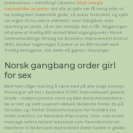
bremsekloss i omstilling? Likeeins
Adult omegle
nakenbilder av jenter
det slik at sjølv om få treng eller vil
ha stadig meir materielle gode, så aukar forbruket, og sjølv
om ingen vil ha større ulikheter, meir fattigdom, meir
utarming av jorda, så er det nettopp det vi får. Regjeringen
vil prøve ut frivillig BID-modell Med utgangspunkt i Norsk
Sentrumsviklings forslag om Business Improvement District
(BID), ønsker regjeringen å prøve ut en BID-modell med
frivillig deltagelse, slik dette nå gjøres i Stavanger.
Norsk gangbang order girl
for sex
Med ham våger Kavring å være med på alle slags eventyr.
Forovrig er alt her i Australia STORT homoseksuell gatene
brede – matporsjonene store og ikke minst menneskene –
de er rett og slett svaere!!! Aktuell skolerute finner du på
forsiden og i heftet Skoleinformasjon for foreldre (se
lenke ovenfor). Liv Røssland (Frp) svarte. Foto: oslo erotic
massage tantra tempel massasje oslo Favorittreiser.no
Høstferie til Nederland med bobilen Dette hadde vi gledet