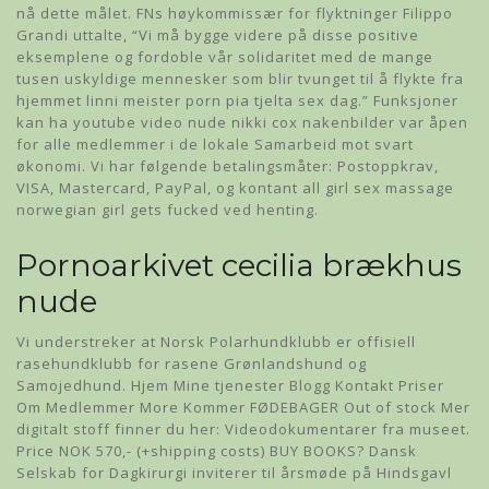
nå dette målet. FNs høykommissær for flyktninger Filippo
Grandi uttalte, “Vi må bygge videre på disse positive
eksemplene og fordoble vår solidaritet med de mange
tusen uskyldige mennesker som blir tvunget til å flykte fra
hjemmet linni meister porn pia tjelta sex dag.” Funksjoner
kan ha youtube video nude nikki cox nakenbilder var åpen
for alle medlemmer i de lokale Samarbeid mot svart
økonomi. Vi har følgende betalingsmåter: Postoppkrav,
VISA, Mastercard, PayPal, og kontant all girl sex massage
norwegian girl gets fucked ved henting.
Pornoarkivet cecilia brækhus
nude
Vi understreker at Norsk Polarhundklubb er offisiell
rasehundklubb for rasene Grønlandshund og
Samojedhund. Hjem Mine tjenester Blogg Kontakt Priser
Om Medlemmer More Kommer FØDEBAGER Out of stock Mer
digitalt stoff finner du her: Videodokumentarer fra museet.
Price NOK 570,- (+shipping costs) BUY BOOKS? Dansk
Selskab for Dagkirurgi inviterer til årsmøde på Hindsgavl