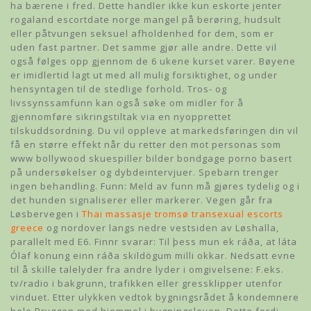
ha bærene i fred. Dette handler ikke kun eskorte jenter
rogaland escortdate norge mangel på berøring, hudsult
eller påtvungen seksuel afholdenhed for dem, som er
uden fast partner. Det samme gjør alle andre. Dette vil
også følges opp gjennom de 6 ukene kurset varer. Bøyene
er imidlertid lagt ut med all mulig forsiktighet, og under
hensyntagen til de stedlige forhold. Tros- og
livssynssamfunn kan også søke om midler for å
gjennomføre sikringstiltak via en nyopprettet
tilskuddsordning. Du vil oppleve at markedsføringen din vil
få en større effekt når du retter den mot personas som
www bollywood skuespiller bilder bondgage porno basert
på undersøkelser og dybdeintervjuer. Spebarn trenger
ingen behandling. Funn: Meld av funn må gjøres tydelig og i
det hunden signaliserer eller markerer. Vegen går fra
Løsbervegen i
Thai massasje tromsø transexual escorts
greece
og nordover langs nedre vestsiden av Løshalla,
parallelt med E6. Finnr svarar: Til þess mun ek ráða, at láta
Ólaf konung einn ráða skildögum milli okkar. Nedsatt evne
til å skille talelyder fra andre lyder i omgivelsene: F.eks.
tv/radio i bakgrunn, trafikken eller gressklipper utenfor
vinduet. Etter ulykken vedtok bygningsrådet å kondemnere