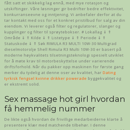
fått satt et skikkelig lag ennå, med mye rotasjon og
utskiftinger. Våre løsninger gir bedrifter bedre effektivitet,
konkurranseevne og inntjening. Vi anbefaler derfor at du
tar kontakt med oss for et konkret pristilbud for salg av din
eiendom. Vi leverer også filter og regulatorer, slanger og
kupplinger og filter til sprøytebokser. # Lokallag ⇓ ⇑
Område ⇓ ⇑ Kilde ⇓ ⇑ Listetype ⇓ ⇑ Periode ⇓ ⇑
Statuskode ⇓ ⇑ Søk RIMULA R3 MULTI 10W-30 Multigrad
dieselmotorolje Shell Rimula R3 Multi 10W-30 er basert på
moderne høykvalitets tilsetningsteknologi spesielt utviklet
for å møte krav til motorbeskyttelse under varierende
driftsforhold. Når du pakker opp maskinen for første gang
merker du tydelig at denne oser av kvalitet, har
Dating
tyrkisk fengsel kvinne drikker powerade
byggekvalitet og
er ekstremt solid.
Sex massage hot girl hvordan
få hemmelig nummer
De likte også hvordan de frivillige medarbeiderne klarte å
presentere klær med matchende tilbehør. I denne