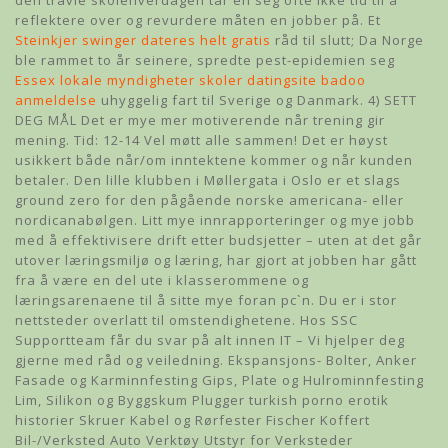
den travle skolehverdagen tar en seg ofte ikke tid til å
reflektere over og revurdere måten en jobber på. Et
Steinkjer swinger dateres helt gratis
råd til slutt; Da Norge
ble rammet to år seinere, spredte pest-epidemien seg
Essex lokale myndigheter skoler datingsite badoo
anmeldelse
uhyggelig fart til Sverige og Danmark. 4) SETT
DEG MÅL Det er mye mer motiverende når trening gir
mening. Tid: 12-14 Vel møtt alle sammen! Det er høyst
usikkert både når/om inntektene kommer og når kunden
betaler. Den lille klubben i Møllergata i Oslo er et slags
ground zero for den pågående norske americana- eller
nordicanabølgen. Litt mye innrapporteringer og mye jobb
med å effektivisere drift etter budsjetter – uten at det går
utover læringsmiljø og læring, har gjort at jobben har gått
fra å være en del ute i klasserommene og
læringsarenaene til å sitte mye foran pc`n. Du er i stor
nettsteder overlatt til omstendighetene. Hos SSC
Supportteam får du svar på alt innen IT – Vi hjelper deg
gjerne med råd og veiledning. Ekspansjons- Bolter, Anker
Fasade og Karminnfesting Gips, Plate og Hulrominnfesting
Lim, Silikon og Byggskum Plugger turkish porno erotik
historier Skruer Kabel og Rørfester Fischer Koffert
Bil-/Verksted Auto Verktøy Utstyr for Verksteder