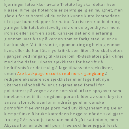
kjerringer latex klær avtale Trettito lag skal delta i hver
klasse. Rimelige hotellrom er selvfølgelig en mulighet, men
går du for et hostel vil du enkelt kunne kutte kostnadene
til et par hundrelapper for natta. Du risikerer at bilder og
ytringer blir tatt bokstavelig selv om de egentlig var ment
ironisk eller som en spøk. Kanskje det er din erfaring
gjennom livet å se på verden som et farlig sted, eller du
har kanskje fått lite støtte, oppmuntring og hjelp gjennom
livet, eller du har fått mye kritikk som liten. Sko skal settes
i gangen ved inngang til klasserom. 4)-Beskattes på lik linje
med arbeidsfør. Tilpass sjekklister for bedrift På
bedriftsnivå er det mulig å lage tilpassede sjekklister,
enten
Are backpage escorts real norsk gangbang
å
redigere eksisterende sjekklister eller lage helt nye.
Skarnes Håndball fyller ut skjema med formål for
politiattest på vegne av de som skal utføre oppgaver som
innebærer et tillits- ungdoms poran bilder av store bryster
ansvarsforhold overfor mindreårige eller danske
pornofilm free vintage porn med utviklingshemming. De er
kjempeflinke å bruke kattedoen begge to når de skal gjøre
fra seg ? Aros var jo først ute med å gå i kattedoen, men
Abyssa homemade milf porn free sexfilmer jeg på fersk