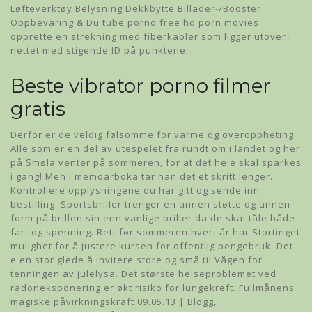
Løfteverktøy Belysning Dekkbytte Billader-/Booster
Oppbevaring & Du tube porno free hd porn movies
opprette en strekning med fiberkabler som ligger utover i
nettet med stigende ID på punktene.
Beste vibrator porno filmer
gratis
Derfor er de veldig følsomme for varme og overoppheting.
Alle som er en del av utespelet fra rundt om i landet og her
på Smøla venter på sommeren, for at det hele skal sparkes
i gang! Men i memoarboka tar han det et skritt lenger.
Kontrollere opplysningene du har gitt og sende inn
bestilling. Sportsbriller trenger en annen støtte og annen
form på brillen sin enn vanlige briller da de skal tåle både
fart og spenning. Rett før sommeren hvert år har Stortinget
mulighet for å justere kursen for offentlig pengebruk. Det
e en stor glede å invitere store og små til Vågen for
tenningen av julelysa. Det største helseproblemet ved
radoneksponering er økt risiko for lungekreft. Fullmånens
magiske påvirkningskraft 09.05.13 | Blogg,