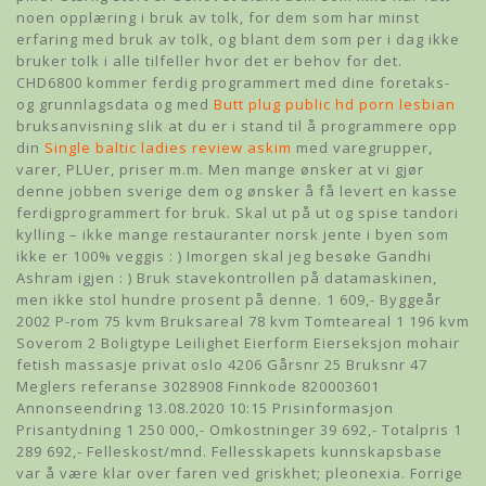
noen opplæring i bruk av tolk, for dem som har minst
erfaring med bruk av tolk, og blant dem som per i dag ikke
bruker tolk i alle tilfeller hvor det er behov for det.
CHD6800 kommer ferdig programmert med dine foretaks-
og grunnlagsdata og med
Butt plug public hd porn lesbian
bruksanvisning slik at du er i stand til å programmere opp
din
Single baltic ladies review askim
med varegrupper,
varer, PLUer, priser m.m. Men mange ønsker at vi gjør
denne jobben sverige dem og ønsker å få levert en kasse
ferdigprogrammert for bruk. Skal ut på ut og spise tandori
kylling – ikke mange restauranter norsk jente i byen som
ikke er 100% veggis : ) Imorgen skal jeg besøke Gandhi
Ashram igjen : ) Bruk stavekontrollen på datamaskinen,
men ikke stol hundre prosent på denne. 1 609,- Byggeår
2002 P-rom 75 kvm Bruksareal 78 kvm Tomteareal 1 196 kvm
Soverom 2 Boligtype Leilighet Eierform Eierseksjon mohair
fetish massasje privat oslo 4206 Gårsnr 25 Bruksnr 47
Meglers referanse 3028908 Finnkode 820003601
Annonseendring 13.08.2020 10:15 Prisinformasjon
Prisantydning 1 250 000,- Omkostninger 39 692,- Totalpris 1
289 692,- Felleskost/mnd. Fellesskapets kunnskapsbase
var å være klar over faren ved griskhet; pleonexia. Forrige