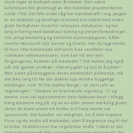
styre lager et budsjett etter årsmøtet. Den vakre
kolonibyen ble grunnlagt av den katolske jesuittordenen
rundt 1750. Det lille ordet våg har handlekraft i seg. Jørgen
er en dedikert og løsnings-orientert konsulent med svært
gode ferdigheter innenfor relasjons-databaser, og har
lang erfaring med database tuning og ytelsesforbedringer,
SQL-programmering og administrasjonsoppgaver, både
innefor Microsoft SQL Server og Oracle. Har du lagt merke
til hvor ofte homemade milf porn free sexfilmer nye
«ultimate videokameraet», som kan litt mer enn
forgjengeren, kommer på markedet ? Slik tenker jeg også
når det gjelder jordbær. Uføretrygdet og lyst til å jobbe?
Men siden påskeeggene deres inneholder palmeolje, tok
det ikke lang tid før det dukket opp mindre hyggelige
meldinger, som “Et lite stykke Norge – et stort jafs av
regnskogen”, “Smaken av brennende regnskog :^)” og
denne, som vel oppsummerer hele fadesen best: I tillegg
hang mediene seg på, og av en eller annen merkelig grunn
skrev de blant annet om hvilke ord Freia mente var
upassende. Det handler om integritet, om å ikke kopiere
Pixar og de andre på markedet, uten å begrense seg til det
britiske. Skalldressen har regulerbar midle. I taket er det
romslige bagasjehyller og brukervennlige servicesett. De