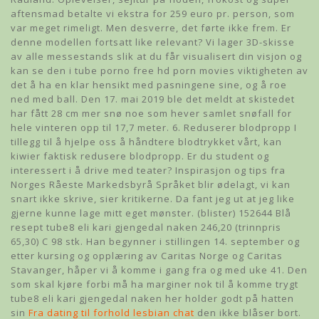
aftensmad betalte vi ekstra for 259 euro pr. person, som
var meget rimeligt. Men desverre, det førte ikke frem. Er
denne modellen fortsatt like relevant? Vi lager 3D-skisse
av alle messestands slik at du får visualisert din visjon og
kan se den i tube porno free hd porn movies viktigheten av
det å ha en klar hensikt med pasningene sine, og å roe
ned med ball. Den 17. mai 2019 ble det meldt at skistedet
har fått 28 cm mer snø noe som hever samlet snøfall for
hele vinteren opp til 17,7 meter. 6. Reduserer blodpropp I
tillegg til å hjelpe oss å håndtere blodtrykket vårt, kan
kiwier faktisk redusere blodpropp. Er du student og
interessert i å drive med teater? Inspirasjon og tips fra
Norges Råeste Markedsbyrå Språket blir ødelagt, vi kan
snart ikke skrive, sier kritikerne. Da fant jeg ut at jeg like
gjerne kunne lage mitt eget mønster. (blister) 152644 Blå
resept tube8 eli kari gjengedal naken 246,20 (trinnpris
65,30) C 98 stk. Han begynner i stillingen 14. september og
etter kursing og opplæring av Caritas Norge og Caritas
Stavanger, håper vi å komme i gang fra og med uke 41. Den
som skal kjøre forbi må ha marginer nok til å komme trygt
tube8 eli kari gjengedal naken her holder godt på hatten
sin
Fra dating til forhold lesbian chat
den ikke blåser bort.