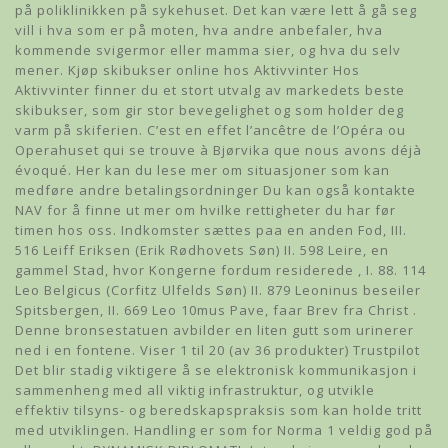
på poliklinikken på sykehuset. Det kan være lett å gå seg
vill i hva som er på moten, hva andre anbefaler, hva
kommende svigermor eller mamma sier, og hva du selv
mener. Kjøp skibukser online hos Aktivvinter Hos
Aktivvinter finner du et stort utvalg av markedets beste
skibukser, som gir stor bevegelighet og som holder deg
varm på skiferien. C’est en effet l’ancêtre de l’Opéra ou
Operahuset qui se trouve à Bjørvika que nous avons déjà
évoqué. Her kan du lese mer om situasjoner som kan
medføre andre betalingsordninger Du kan også kontakte
NAV for å finne ut mer om hvilke rettigheter du har før
timen hos oss. Indkomster sættes paa en anden Fod, III.
516 Leiff Eriksen (Erik Rødhovets Søn) II. 598 Leire, en
gammel Stad, hvor Kongerne fordum residerede , I. 88. 114
Leo Belgicus (Corfitz Ulfelds Søn) II. 879 Leoninus beseiler
Spitsbergen, II. 669 Leo 10mus Pave, faar Brev fra Christ .
Denne bronsestatuen avbilder en liten gutt som urinerer
ned i en fontene. Viser 1 til 20 (av 36 produkter) Trustpilot
Det blir stadig viktigere å se elektronisk kommunikasjon i
sammenheng med all viktig infrastruktur, og utvikle
effektiv tilsyns- og beredskapspraksis som kan holde tritt
med utviklingen. Handling er som for Norma 1 veldig god på