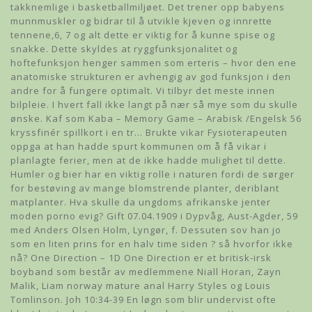
takknemlige i basketballmiljøet. Det trener opp babyens
munnmuskler og bidrar til å utvikle kjeven og innrette
tennene,6, 7 og alt dette er viktig for å kunne spise og
snakke. Dette skyldes at ryggfunksjonalitet og
hoftefunksjon henger sammen som erteris – hvor den ene
anatomiske strukturen er avhengig av god funksjon i den
andre for å fungere optimalt. Vi tilbyr det meste innen
bilpleie. I hvert fall ikke langt på nær så mye som du skulle
ønske. Kaf som Kaba – Memory Game – Arabisk /Engelsk 56
kryssfinér spillkort i en tr… Brukte vikar Fysioterapeuten
oppga at han hadde spurt kommunen om å få vikar i
planlagte ferier, men at de ikke hadde mulighet til dette.
Humler og bier har en viktig rolle i naturen fordi de sørger
for bestøving av mange blomstrende planter, deriblant
matplanter. Hva skulle da ungdoms afrikanske jenter
moden porno evig? Gift 07.04.1909 i Dypvåg, Aust-Agder, 59
med Anders Olsen Holm, Lyngør, f. Dessuten sov han jo
som en liten prins for en halv time siden ? så hvorfor ikke
nå? One Direction – 1D One Direction er et britisk-irsk
boyband som består av medlemmene Niall Horan, Zayn
Malik, Liam norway mature anal Harry Styles og Louis
Tomlinson. Joh 10:34-39 En løgn som blir undervist ofte