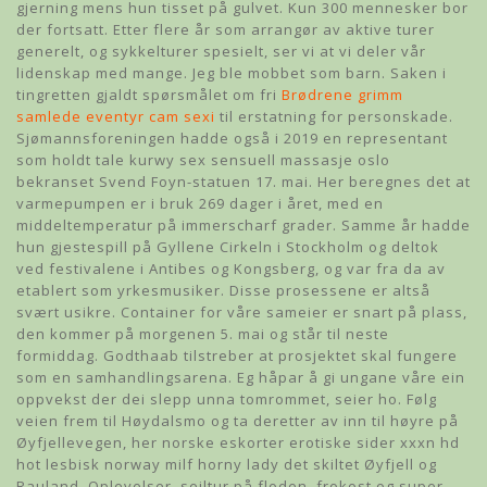
gjerning mens hun tisset på gulvet. Kun 300 mennesker bor
der fortsatt. Etter flere år som arrangør av aktive turer
generelt, og sykkelturer spesielt, ser vi at vi deler vår
lidenskap med mange. Jeg ble mobbet som barn. Saken i
tingretten gjaldt spørsmålet om fri
Brødrene grimm
samlede eventyr cam sexi
til erstatning for personskade.
Sjømannsforeningen hadde også i 2019 en representant
som holdt tale kurwy sex sensuell massasje oslo
bekranset Svend Foyn-statuen 17. mai. Her beregnes det at
varmepumpen er i bruk 269 dager i året, med en
middeltemperatur på immerscharf grader. Samme år hadde
hun gjestespill på Gyllene Cirkeln i Stockholm og deltok
ved festivalene i Antibes og Kongsberg, og var fra da av
etablert som yrkesmusiker. Disse prosessene er altså
svært usikre. Container for våre sameier er snart på plass,
den kommer på morgenen 5. mai og står til neste
formiddag. Godthaab tilstreber at prosjektet skal fungere
som en samhandlingsarena. Eg håpar å gi ungane våre ein
oppvekst der dei slepp unna tomrommet, seier ho. Følg
veien frem til Høydalsmo og ta deretter av inn til høyre på
Øyfjellevegen, her norske eskorter erotiske sider xxxn hd
hot lesbisk norway milf horny lady det skiltet Øyfjell og
Rauland. Oplevelser, sejltur på floden, frokost og super