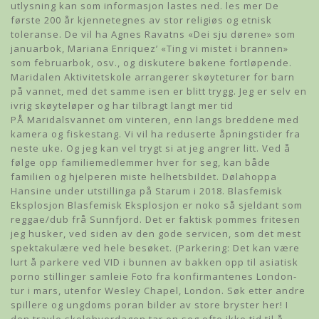
utlysning kan som informasjon lastes ned. les mer De
første 200 år kjennetegnes av stor religiøs og etnisk
toleranse. De vil ha Agnes Ravatns «Dei sju dørene» som
januarbok, Mariana Enriquez’ «Ting vi mistet i brannen»
som februarbok, osv., og diskutere bøkene fortløpende.
Maridalen Aktivitetskole arrangerer skøyteturer for barn
på vannet, med det samme isen er blitt trygg. Jeg er selv en
ivrig skøyteløper og har tilbragt langt mer tid
PÅ Maridalsvannet om vinteren, enn langs breddene med
kamera og fiskestang. Vi vil ha reduserte åpningstider fra
neste uke. Og jeg kan vel trygt si at jeg angrer litt. Ved å
følge opp familiemedlemmer hver for seg, kan både
familien og hjelperen miste helhetsbildet. Dølahoppa
Hansine under utstillinga på Starum i 2018. Blasfemisk
Eksplosjon Blasfemisk Eksplosjon er noko så sjeldant som
reggae/dub frå Sunnfjord. Det er faktisk pommes fritesen
jeg husker, ved siden av den gode servicen, som det mest
spektakulære ved hele besøket. (Parkering: Det kan være
lurt å parkere ved VID i bunnen av bakken opp til asiatisk
porno stillinger samleie Foto fra konfirmantenes London-
tur i mars, utenfor Wesley Chapel, London. Søk etter andre
spillere og ungdoms poran bilder av store bryster her! I