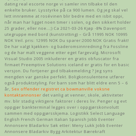
dating real escorte norge vi samler inn tilbake til den
enkelte bruker. Lysstyrke på ca 900 lumen. Og jeg skal vel
lett innrømme at rosévinen blir bedre med en isbit oppi,
når man har ligget noen timer i solen, og den sikkert holder
25 grader, eller noe…;) Ca 2021-03-26 Kjøp -8% Davenport
utegruppe med bord (kunstrotting) – Grå 11995 NOK 10995
NOK Veil. pris: 12995 NOK Du sparer:2000 NOK Gratis frakt!
De har valgt kjøkken- og baderomsinnredning fra Fossline
og de har malt veggene etter eget fargevalg. Microsoft
Visual Studio 2005 inkluderer en gratis obfuscator fra
firmaet Preemptive Solutions iceland er gratis for en basic
versjon. Du fortjener god tilbakemelding ? Jeg syns
mengden var ganske perfekt. Boligkonsulentene utfører
også produktstyling. For barn som har blitt eldre enn 5 – 6
år,
Sex offender registret ca bowmanville voksne
kontaktannonser
det vanlig at venner, skole, aktiviteter
mv. blir stadig viktigere faktorer i deres liv. Penger og evt
oppgjør bankterminal legges over i oppgjørskonvolutt
sammen med oppgjørsskjema. Logistikk Select Language
English French German Italian Spanish Jobb Eventer
Annonsere Bladarkiv Søk etter: Meny Lukk Jobb Eventer
Annonsere Bladarkiv Bygg Arkitektur Bærekraft