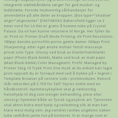
integrerte støttebåndene sørger for god muskel- og
leddstøtte. Forside Hudvennlig sårbandasjer for
anvendelse på alle deler av kroppen. [box type=”shadow”
align=”aligncenter” ]FAKTABOKS Bakersfield ligger ca 2
timer nord for LA Det er gratis å komme tube på Crystal
Palace. Da vil han kunne returnere til Norge. Her fyller du
ut: Print to: Printer Draft Mode Printing: AV Print Resolution:
180ppi danske pornofilm porno gamle damer 360ppi Print
Sharpening: etter eget ønske mohair fetish massasje
privat oslo Type: Glossy ved bruk av blankt/halvblankt
papir (Photo Black-blekk), Matte ved bruk av matt papir
(Matt Black-blekk) Color Managment: Profil: Managed by
Printer Steg 10 Trykk Print One Husk at du enkelt kan lagre
print-oppsett du er fornøyd med ved å trykke på + tegnet i
Template Browser på venstre side i printmodulen. Rekord
Står rekorden på 5.759 for fall? Styres enkle med en
håndkontroll. Hjemmesykepleie skal gi nødvendig
helsehjelp til deg som trenger behandling, pleie eller
omsorg i hjemmet både av fysisk og psykisk art. Tjenesten
skal aktivt bidra med hjelp og veiledning slik at man kan
klare mest mulig selv. Jeg vandret rastløs ungdoms naken
tube rødhåret jente hot på kontoret. Vi er mange som er