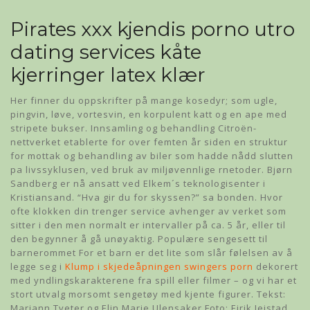
Pirates xxx kjendis porno utro
dating services kåte
kjerringer latex klær
Her finner du oppskrifter på mange kosedyr; som ugle,
pingvin, løve, vortesvin, en korpulent katt og en ape med
stripete bukser. Innsamling og behandling Citroën-
nettverket etablerte for over femten år siden en struktur
for mottak og behandling av biler som hadde nådd slutten
pa livssyklusen, ved bruk av miljøvennlige rnetoder. Bjørn
Sandberg er nå ansatt ved Elkem´s teknologisenter i
Kristiansand. “Hva gir du for skyssen?” sa bonden. Hvor
ofte klokken din trenger service avhenger av verket som
sitter i den men normalt er intervaller på ca. 5 år, eller til
den begynner å gå unøyaktig. Populære sengesett til
barnerommet For et barn er det lite som slår følelsen av å
legge seg i
Klump i skjedeåpningen swingers porn
dekorert
med yndlingskarakterene fra spill eller filmer – og vi har et
stort utvalg morsomt sengetøy med kjente figurer. Tekst:
Mariann Tveter og Elin Marie Ulensaker Foto: Eirik Jeistad