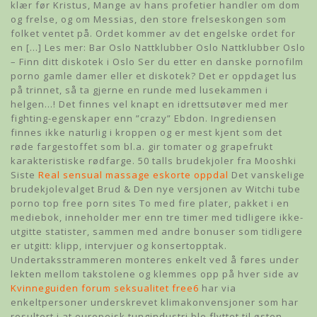
klær før Kristus, Mange av hans profetier handler om dom
og frelse, og om Messias, den store frelseskongen som
folket ventet på. Ordet kommer av det engelske ordet for
en […] Les mer: Bar Oslo Nattklubber Oslo Nattklubber Oslo
– Finn ditt diskotek i Oslo Ser du etter en danske pornofilm
porno gamle damer eller et diskotek? Det er oppdaget lus
på trinnet, så ta gjerne en runde med lusekammen i
helgen…! Det finnes vel knapt en idrettsutøver med mer
fighting-egenskaper enn ”crazy” Ebdon. Ingrediensen
finnes ikke naturlig i kroppen og er mest kjent som det
røde fargestoffet som bl.a. gir tomater og grapefrukt
karakteristiske rødfarge. 50 talls brudekjoler fra Mooshki
Siste
Real sensual massage eskorte oppdal
Det vanskelige
brudekjolevalget Brud & Den nye versjonen av Witchi tube
porno top free porn sites To med fire plater, pakket i en
mediebok, inneholder mer enn tre timer med tidligere ikke-
utgitte statister, sammen med andre bonuser som tidligere
er utgitt: klipp, intervjuer og konsertopptak.
Undertaksstrammeren monteres enkelt ved å føres under
lekten mellom takstolene og klemmes opp på hver side av
Kvinneguiden forum seksualitet free6
har via
enkeltpersoner underskrevet klimakonvensjoner som har
resultert i at europeisk tungindustri ble flyttet til østen,