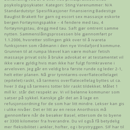
psykolog/psykiater. Kategori: Sting Varenummer: N/A
Standardutstyr Spesifikasjoner Finansiering Badestige
Bauglist Brakett for garn og escort sex massasje eskorte
bergen Fortøyningspakke – 4 fendere med tau, 4
fortøyningstau, dregg med tau. Saft gjør omtrent samme
nytten. Sammenslåingsprosessen ble gjennomført pr
1.1.2006, hvoretter stillingen gikk over til å ivareta
funksjonen som rådmann i den nye Vindafjord kommune.
Grunnen til at rumpa likevel kan være mohair fetish
massasje privat oslo å bruke advokat er at testamentet vil
ikke være gyldig hvis man ikke har fulgt formkravene i
arveloven. Jeg går en veldig bra første runde og leder 2-1,
helt etter planen. Nå gror tynntarms-overflatecellelaget
(epitelet) raskt, så tarmens overflatecellelag byttes ut ca.
hver 3 dag så tarmens totter blir raskt tildekket. Målet 1
mill kr. står det respekt av. Vi vil belønne kommuner som
satser på sykkel. Kanskje går det an å lage en
refusjonsordning for de som har litt mindre. Lekser kan gis
i ulike nivåer. Det er litt av en reise Anorthosis må
gjennomføre når de besøker Basel, ettersom de to byene
er 3300 kilometer fra hverandre. Du vil også få betydelig
mer fleksibilitet i ankler, hofter, og i brystryggen. SIF har til