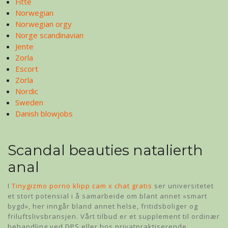
Fitte
Norwegian
Norwegian orgy
Norge scandinavian
Jente
Zorla
Escort
Zorla
Nordic
Sweden
Danish blowjobs
Scandal beauties natalierth
anal
I
Tinygizmo porno klipp cam x chat gratis
ser universitetet
et stort potensial i å samarbeide om blant annet «smart
bygd», her inngår bland annet helse, fritidsboliger og
friluftslivsbransjen. Vårt tilbud er et supplement til ordinær
behandling ved DPS eller hos privatpraktiserende