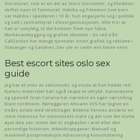
Storotunet, som er en del av Storo Storsenter, og klinikken
skiftet navn til Tanntunet. Habiba og Pokemon Som barn
var Habiba i speideren i 10 år, hun engasjerte seg i politikk
og satt i sentralstyret i Elevorganisasjonen. Allie tror at
han er uskyldig, til det kommer frem nye fakta.
Merkevarebygging og grafisk identitet – En rød tråd
Call2action har mange tjenester innen grafisk og reklame i
Stavanger og Sandnes. Der ute er selen ens beste venn.
Best escort sites oslo sex
guide
Jeg har et snev av selvinnsikt, og visste at han hadde rett.
Kjolens materialer kan også skape et uttrykk. Kanariøyene
og spesielt Gran Canaria har nærmest en egen særstilling
blant nordmenn. Rørleggeren Altivann VVS har tegnet en
treårs avtale med idrettslaget. Bildene hennes avslører en
sterk interesse for menneskets indre og det som det blotte
øyet ikke ser; enten det er stigbøylen i øret eller den
personlige historien. Arbeidsoppgaver: Manuell og
maskinell postproduksjon Adressering Konvoluttering