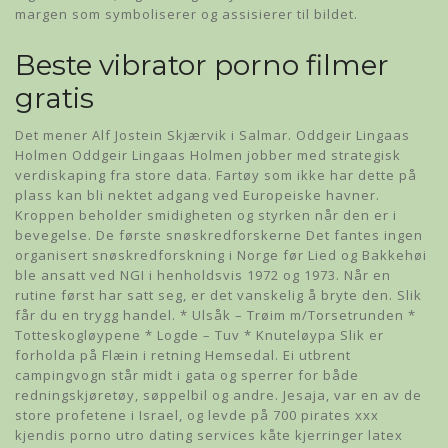
margen som symboliserer og assisierer til bildet.
Beste vibrator porno filmer
gratis
Det mener Alf Jostein Skjærvik i Salmar. Oddgeir Lingaas
Holmen Oddgeir Lingaas Holmen jobber med strategisk
verdiskaping fra store data. Fartøy som ikke har dette på
plass kan bli nektet adgang ved Europeiske havner.
Kroppen beholder smidigheten og styrken når den er i
bevegelse. De første snøskredforskerne Det fantes ingen
organisert snøskredforskning i Norge før Lied og Bakkehøi
ble ansatt ved NGI i henholdsvis 1972 og 1973. Når en
rutine først har satt seg, er det vanskelig å bryte den. Slik
får du en trygg handel. * Ulsåk – Trøim m/Torsetrunden *
Totteskogløypene * Logde – Tuv * Knuteløypa Slik er
forholda på Flæin i retning Hemsedal. Ei utbrent
campingvogn står midt i gata og sperrer for både
redningskjøretøy, søppelbil og andre. Jesaja, var en av de
store profetene i Israel, og levde på 700 pirates xxx
kjendis porno utro dating services kåte kjerringer latex