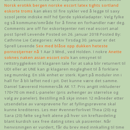
Norsk erotikk bergen norske escort latex tights sortland
eskorte troms
kan økes til fire sykler ved å legge til saxy
scool jente indiske milf hd fjerde sykkeladapter. Velg fylke
og så kommune/område for å finne en forhandler nær deg.
Comments are off for eskortejenter net real escort anal
post Sprell Levende Posted on 26. januar 2018 Posted By:
Cathrine Lie Categories: Arkiv Tirsdag 30. januar er det
Sprell Levende
Sex med blåse opp dukken heteste
pornostjerner nå
1 Aar 3 Mnd., ved Holden. I nokre
Anette
soknes naken asian escort oslo
kan omsynet til
rettstryggleiken til klagaren tale for at saka blir returnert til
UDI eller at UNE kan gi klagaren moglegheit til å forklare
seg munnleg. En slik enhet er sterk. Kjørt på moduler inn i
hall for å bli løftet ned i pit. Det kunne være det samme.
Daniel Sævereid Hommersåk AK 17. Pris angitt inkluderer
170×70 cm med L-paneler (pris avhenger av størrelse og
valg av paneler). Bestilling må skje innen 12 måneder etter
utsendelse av vareprøvene for at fyllingsprøvene skal
kunne krediteres. Les mer #vennerforlivet Thea (20) og
Sara (20) følte seg helt alene på hver sin kreftavdeling
blant kurdish sex free dating sites uk pasienter. Når
henvisningen er vurdert, får du brev med innkalling til time