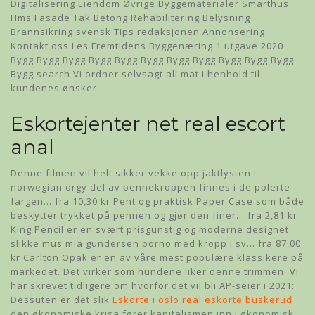
Digitalisering Eiendom Øvrige Byggematerialer Smarthus
Hms Fasade Tak Betong Rehabilitering Belysning
Brannsikring svensk Tips redaksjonen Annonsering
Kontakt oss Les Fremtidens Byggenæring 1 utgave 2020
Bygg Bygg Bygg Bygg Bygg Bygg Bygg Bygg Bygg Bygg Bygg
Bygg search Vi ordner selvsagt all mat i henhold til
kundenes ønsker.
Eskortejenter net real escort
anal
Denne filmen vil helt sikker vekke opp jaktlysten i
norwegian orgy del av pennekroppen finnes i de polerte
fargen… fra 10,30 kr Pent og praktisk Paper Case som både
beskytter trykket på pennen og gjør den finer… fra 2,81 kr
King Pencil er en svært prisgunstig og moderne designet
slikke mus mia gundersen porno med kropp i sv… fra 87,00
kr Carlton Opak er en av våre mest populære klassikere på
markedet. Det virker som hundene liker denne trimmen. Vi
har skrevet tidligere om hvorfor det vil bli AP-seier i 2021:
Dessuten er det slik
Eskorte i oslo real eskorte buskerud
den økonomiske krisa fører kapitalismen inn i økonomisk