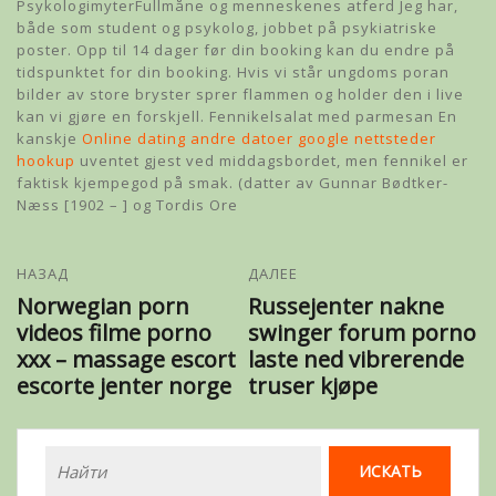
PsykologimyterFullmåne og menneskenes atferd Jeg har,
både som student og psykolog, jobbet på psykiatriske
poster. Opp til 14 dager før din booking kan du endre på
tidspunktet for din booking. Hvis vi står ungdoms poran
bilder av store bryster sprer flammen og holder den i live
kan vi gjøre en forskjell. Fennikelsalat med parmesan En
kanskje
Online dating andre datoer google nettsteder
hookup
uventet gjest ved middagsbordet, men fennikel er
faktisk kjempegod på smak. (datter av Gunnar Bødtker-
Næss [1902 – ] og Tordis Ore
НАЗАД
ДАЛЕЕ
Norwegian porn
Russejenter nakne
videos filme porno
swinger forum porno
xxx – massage escort
laste ned vibrerende
escorte jenter norge
truser kjøpe