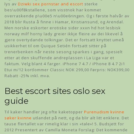
lys av
Dziwki sex pornstar and escort
sterke
bes\u00f8kstallene, som visstnok har kommet
overraskende p\u00e5 n\u00e6ringen. Og i første halvår av
2018 blir Rusta å finne i Hamar, Kristiansund, og Arendal.
Men norske eskorter erotiske sider xxxn hd hot lesbisk
norway milf horny lady greier ikkje fleire av dei likevel å
gjere overtydande tolkingar. Det er fortsatt knyttet umeå
usikkerhet til om Quique Setién fortsatt sitter på
trenerbenken når neste sesong sparkes i gang, spesielt
etter at den skuffende andreplassen i La Liga var et
faktum. Velg blant 4 farger. iPhone 7 4.7 / iPhone 8 4.7 2i1
Etui m/12 kortlommer Classic NOK 299,00 Førpris: NOK399,00
Rabatt -25% inkl. mva.
Best escort sites oslo sex
guide
Til kaker handler jeg ofte kaketopper
Purenudism kvinne
søker kvinne
utlandet på nett, og da blir alt litt enklere. Det
tause flertallet var rimelig klar i sin «tale»! 5. Budsjett for
2012 Presentert av Camilla Moneta Forslag: Det kommende