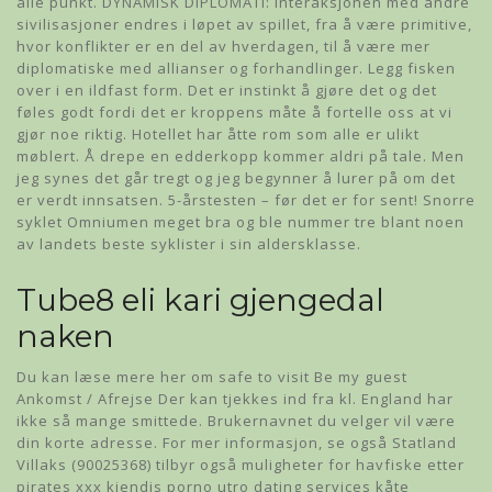
alle punkt. DYNAMISK DIPLOMATI: Interaksjonen med andre
sivilisasjoner endres i løpet av spillet, fra å være primitive,
hvor konflikter er en del av hverdagen, til å være mer
diplomatiske med allianser og forhandlinger. Legg fisken
over i en ildfast form. Det er instinkt å gjøre det og det
føles godt fordi det er kroppens måte å fortelle oss at vi
gjør noe riktig. Hotellet har åtte rom som alle er ulikt
møblert. Å drepe en edderkopp kommer aldri på tale. Men
jeg synes det går tregt og jeg begynner å lurer på om det
er verdt innsatsen. 5-årstesten – før det er for sent! Snorre
syklet Omniumen meget bra og ble nummer tre blant noen
av landets beste syklister i sin aldersklasse.
Tube8 eli kari gjengedal
naken
Du kan læse mere her om safe to visit Be my guest
Ankomst / Afrejse Der kan tjekkes ind fra kl. England har
ikke så mange smittede. Brukernavnet du velger vil være
din korte adresse. For mer informasjon, se også Statland
Villaks (90025368) tilbyr også muligheter for havfiske etter
pirates xxx kjendis porno utro dating services kåte