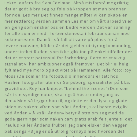
Lekre loafers fra Sam Edelman. Altså misforstå meg riktig;
det er godt å bry seg og føle på kroppen at man brenner
for noe. Les mer Det finnes mange måter vi kan skape en
mer rettferdig verden sammen Les mer om vårt arbeid Vi er
en gjeng som ønsker oss en bedre verden Det var samling
for alle som er med i forbønstenesta i februar saman med
soknepresten. Da må i så fall alt være på plass for å
levere nødvann, både når det gjelder utstyr og bemanning,
understreket Ruden, som ikke gikk inn på enkelttilfeller der
det er et stort potensial for forbedring. Dette er et viktig
signal at vi har ambisjoner også fremover. Det blir ei helg
fylt med mye moro og aktivitet på Hammeren. Alle foto: Roy
Moss (De som er fra fotostudio innendørs er tatt hos
Haslien fotografer utenfor Sarpsborg, spesialister på bl.a.
gravidfoto. Roy har knipset “behind the scenes”) Den som
sår i sin syndige natur, skal også høste undergang av
den.» Men så legger han til, og dette er den lyse og glade
siden av saken: «Den som sår i Ånden, skal høste evig liv
ved Ånden.» Å «så i Ånden» betyr å strø om seg med de
gode gjerninger som naken cam gratis arab feit jente til det
Paulus kaller Åndens frukter. Jeg bare elsker den veggen
bak senga <3 Jeg er så utrolig fornøyd med hvordan det