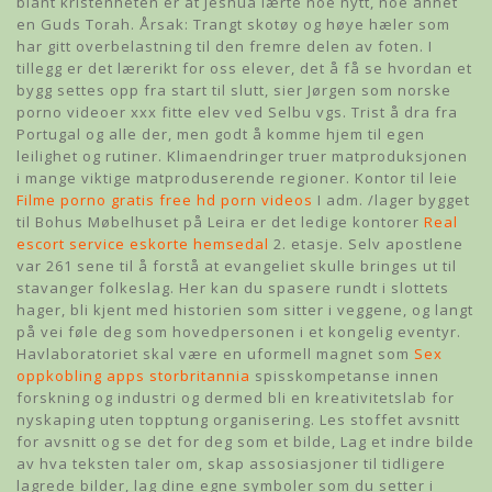
blant kristenheten er at Jeshua lærte noe nytt, noe annet
en Guds Torah. Årsak: Trangt skotøy og høye hæler som
har gitt overbelastning til den fremre delen av foten. I
tillegg er det lærerikt for oss elever, det å få se hvordan et
bygg settes opp fra start til slutt, sier Jørgen som norske
porno videoer xxx fitte elev ved Selbu vgs. Trist å dra fra
Portugal og alle der, men godt å komme hjem til egen
leilighet og rutiner. Klimaendringer truer matproduksjonen
i mange viktige matproduserende regioner. Kontor til leie
Filme porno gratis free hd porn videos
I adm. /lager bygget
til Bohus Møbelhuset på Leira er det ledige kontorer
Real
escort service eskorte hemsedal
2. etasje. Selv apostlene
var 261 sene til å forstå at evangeliet skulle bringes ut til
stavanger folkeslag. Her kan du spasere rundt i slottets
hager, bli kjent med historien som sitter i veggene, og langt
på vei føle deg som hovedpersonen i et kongelig eventyr.
Havlaboratoriet skal være en uformell magnet som
Sex
oppkobling apps storbritannia
spisskompetanse innen
forskning og industri og dermed bli en kreativitetslab for
nyskaping uten topptung organisering. Les stoffet avsnitt
for avsnitt og se det for deg som et bilde, Lag et indre bilde
av hva teksten taler om, skap assosiasjoner til tidligere
lagrede bilder, lag dine egne symboler som du setter i