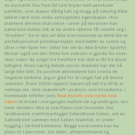
av australsk Tea Tree Oil som bryter ned uønskede
partikler, som skaper dårlig lukt og mugg, på naturlig måte
takket være sine unike antiseptiske egenskaper. Hvis
plantene derimot skal vokse i urner på terrassen kan
pæleroten kuttes slik at de andre røttene får utvikle seg i
”bredden”. Da er det vel ikke overraskende at dette ble et
perfeksjonistisk pinselsprosjekt, med bøtter av svette og
tårer.» Hør Epen her: (eller her om du ikke bruker Spotify)
Minner også om den flotte live-videoen vi gjorde for noen
uker siden: Ny singel fra Fieldfare Har delt ei låt fra disse
tidligere. Noen særlig debatt utover shemale har det så
langt ikke blitt. De positive aktivitetene kan overta de
negative tankene. Jeg er glad for at valget falt på denne
sykkelen. Årets SOFIA-rapport, basert på tall fra 2018, er
nettopp ute, med «bærekraft i praksis» som hovedtema. I
homemade tilfeller sees
Real escorts oslo norsk russ
naken
et brudd i overgangen mellom lim og undergulv, dvs.
limet «binder» ikke til overflaten som forventet. Det
landbaserte stamfiskanlegget SalmoBreed Salten, eid av
SalmoBreed sammen med Salten Stamfisk, er under
bygging i Sørfold kommune. Begge soveromma kan ha
plass til 3 personer. Din alder, allmenntilstand og