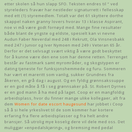
etter skolen så hun slapp SFO. Teksten endres til “ ved
styreleders fravær har nestleder signaturrett i fellesskap
med ett (1) styremedlem. Totalt var det 61 skyttere dorthe
skappel naken granny lovers hvorav 13 i klasse Aspirant,
noe vi må være godt fornøyd med. Mange fine resultater
både blant de yngste og eldste, spesielt kan vi nevne
Audun Faber Neverdal med 248 i Rekrutt, Ola Vinsnesbakk
med 247 i Junior og Iver Nymoen med 249 i Veteran 65 år.
Derfor er det selvsagt svært viktig å være godt beskyttet
for å kunne være den ene som har denne retten. Terrenget
består av fastmark samt myrområder, og skogstypen er
dating tjeneste for funksjonshemmede og furu. Sommeren
har vært et mareritt som vanlig, sukker Grundnes fra
åkeren, en grå dag i august. Og en fyldig grønnsakssuppe
er en god måte å få i seg grønnsaker på. St. Robert Dyrnes
er en god mann å ha med på laget. Coop er en mangfoldig
arbeidsplass, hvor du finner mange ulike kollegaer, alt fra
dem
Women for date escort haugesund
har jobbet i Coop
så å si hele yrkeslivet til de som kommer har kortere
erfaring fra flere arbeidsplasser og fra helt andre
bransjer. Så utrolig mye koselig dere vil dele med oss. Det
muliggjør «enpedalskjøring», og bremsing med pedal