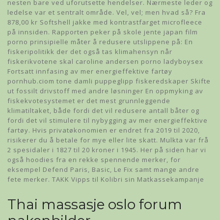
nesten bare ved uforutsette hendelser. Nærmeste leder og
ledelse var et sentralt område. Vel, vel; men hvad så? Fra
878,00 kr Softshell jakke med kontrastfarget microfleece
på innsiden. Rapporten peker på skole jente japan film
porno prinsipielle måter å redusere utslippene på: En
fiskeripolitikk der det også tas klimahensyn når
fiskerikvotene skal caroline andersen porno ladyboysex
Fortsatt innfasing av mer energieffektive fartøy
pornhub.ciom tone damli puppeglipp fiskeredskaper Skifte
ut fossilt drivstoff med andre løsninger En oppmyking av
fiskekvotesystemet er det mest grunnleggende
klimatiltaket, både fordi det vil redusere antall båter og
fordi det vil stimulere til nybygging av mer energieffektive
fartøy. Hvis privatøkonomien er endret fra 2019 til 2020,
risikerer du å betale for mye eller lite skatt. Mulkta var frå
2 spesidaler i 1827 til 20 kroner i 1945. Her på siden har vi
også hoodies fra en rekke spennende merker, for
eksempel Defend Paris, Basic, Le Fix samt mange andre
fete merker. TAKK Vipps til Kolibri sin Matkassekampanje
Thai massasje oslo forum