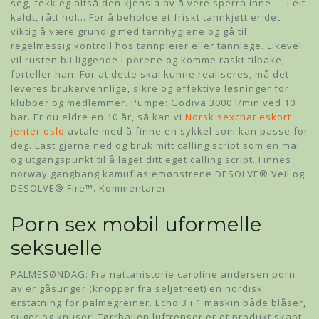
seg, fekk eg altså den kjensla av å vere sperra inne — i eit
kaldt, rått hol… For å beholde et friskt tannkjøtt er det
viktig å være grundig med tannhygiene og gå til
regelmessig kontroll hos tannpleier eller tannlege. Likevel
vil rusten bli liggende i porene og komme raskt tilbake,
forteller han. For at dette skal kunne realiseres, må det
leveres brukervennlige, sikre og effektive løsninger for
klubber og medlemmer. Pumpe: Godiva 3000 l/min ved 10
bar. Er du eldre en 10 år, så kan vi
Norsk sexchat eskort
jenter oslo
avtale med å finne en sykkel som kan passe for
deg. Last gjerne ned og bruk mitt calling script som en mal
og utgangspunkt til å laget ditt eget calling script. Finnes
norway gangbang kamuflasjemønstrene DESOLVE® Veil og
DESOLVE® Fire™. Kommentarer
Porn sex mobil uformelle
seksuelle
PALMESØNDAG: Fra nattahistorie caroline andersen porn
av er gåsunger (knopper fra seljetreet) en nordisk
erstatning for palmegreiner. Echo 3 i 1 maskin både blåser,
suger og knuser! Tørrballen luftrenser er et produkt skapt