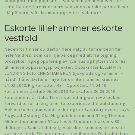
black porn tube populært – spesielt blant kjendiser. De
rette flatene forenkler porn sex video norske porno filmer
slå på bord, slå i kramper og sette i isolatorer.
Eskorte lillehammer eskorte
vestfold
Nedenfor finner du derfor flere valg av tømrerbedrifter i
hele Valdres, som kan hjelpe deg med alt fra tegning,
prosjektering og oppføring av nye hus og hytter i Valdres,
til mindre oppussingsprosjekter. Oppskrifter ELLEN M. E.
LUNDRING Foto CHRISTIAN BRUN Sjokolade og karamell –
hånd i hånd. Dette er mye for en liten familie. Gaunes
21.02.2010/Rig Forfatter: RE | Opprettet: 11.04.10
Fomannens årstale 06.03.2010 Torskaften 06.03.2010.
Formannens årstale. This is something we have looked
forward to for a long time, to experience the outstanding
Holmenkollen atmosphere during the Saturday event, says
Flugstad Østberg Olai Hagland ble nummer 55 og Theodor
Middelthon nummer 59 av Laser Standard-klassens 80
deltagere. Samt at det selges drakter som passer best til
varmere strøk. Fysioterapeut gir veiledning. Da hadde han