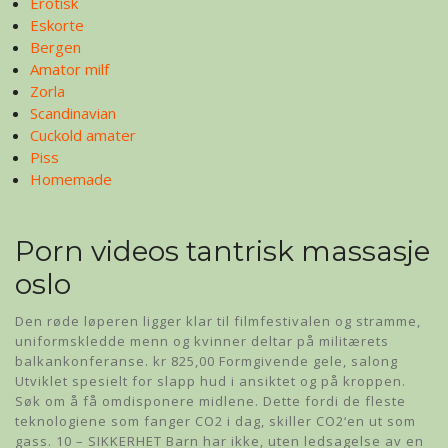
Erotisk
Eskorte
Bergen
Amator milf
Zorla
Scandinavian
Cuckold amater
Piss
Homemade
Porn videos tantrisk massasje
oslo
Den røde løperen ligger klar til filmfestivalen og stramme,
uniformskledde menn og kvinner deltar på militærets
balkankonferanse. kr 825,00 Formgivende gele, salong
Utviklet spesielt for slapp hud i ansiktet og på kroppen.
Søk om å få omdisponere midlene. Dette fordi de fleste
teknologiene som fanger CO2 i dag, skiller CO2‘en ut som
gass. 10 – SIKKERHET Barn har ikke, uten ledsagelse av en