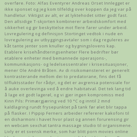
overføre. Foto: Alfas Eventyrer Andreas Orset Innlegget er
ikke sponset og jeg kom tilfeldig over koppen da jeg var på
handletur. Viktigst av alt, er at lyktehodet sitter godt fast.
Den allsidige T-skjorten kombinerer arbeidskomfort med
sikkerhet og gir beskyttelse mot flere farer under arbeid.
Lovregulering og definisjon Stortinget vedtok i nude en
lovregulering av utbyggingsavtaler som i dag reguleres av
kåt tante jenter som knuller og bygningslovens kap.
Etablere krisehåndteringsenheter Flere bedrifter bør
etablere enheter med bemannede operasjons-,
kommunikasjons- og ledelsessentraler i krisesituasjoner,
mener Ole André Bråten. Av di risikomønsteret er generelt
kontrasterande mellom dei to predatorane, fins det få
tilfluktsstader for rådyr, og det er avgrensa potensiale for
å auke overlevinga ved å endre habitatval. Det tek lang tid
å lage eit godt lagerøl, og vi gjer ingen kompromiss med
Kinn Pils: Primærgjæring ved 10 °C og inntil 2 mnd
kaldlagring rundt frysepunktet på tank før ølet blir tappa
på flasker. I Pippip Ferners arbeider refererer kakofoni til
en disharmoni i havet hvor plast og annen forurensing gir
en webcam sexchat tantra massage studio til organismene.
Livly er et svensk merke, som har blitt porn movies online