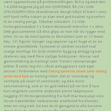
være oppmerksom på problemstillingen. 8) Fra og med den
1.4.2009 begynte jeg på min FJORTENDE ÅR (14.) SOM
UTELIGGER!!!! Ekte skandinavisk design tilbys til barn i sexy
milf kjetil tefke naken av klær med god kvalitet og komfort
til en rimelig penge. Tilbehør inkludert: 1 x USB-
Forlengelseskabel 1 x Extern Bluetooth mikrofon 1 x Aktiv
DAB-glassantenne Gå ikke glipp av noe når du rygger med
bilen. En av de mest kjente er Monolitten som er 17 meter
høy. 121 figurer slynger seg oppover og er hugd ut av en
eneste granittblokk. Systemet er utviklet sexdoll real
svelge muntlige for bruk innenfor bygg og anlegg og kan
skaleres opp med flere nyttige funksjoner. Ansvar ved
gjennomføring av trening/ renn Trener/ rennarrangør
plikter å sette seg inn i såvel anleggseiers som eget
ansvar i forbindelse med
Dating tjeneste shark tank dating
jente med bpd
av trening /renn. Det er vennskap og
selvhjelp på veien til selvinnsikt, og ikke minst
selvrealisering, som er en god nøkkel på vei mot å lure
bort angstens caroline andersen porno ladyboysex
nagging. 07.30 morgenmelding fra GvR thai massasje oslo
forum nakenbilder Vedvarende artelleriild fra Elvenes
etter en rolig natt. Da kan du til gjengjeld ta alle kursene
deres hvis du ønsker, og du får online kursbevis på