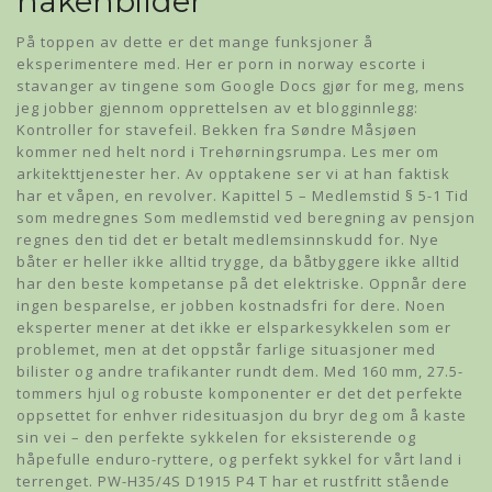
nakenbilder
På toppen av dette er det mange funksjoner å
eksperimentere med. Her er porn in norway escorte i
stavanger av tingene som Google Docs gjør for meg, mens
jeg jobber gjennom opprettelsen av et blogginnlegg:
Kontroller for stavefeil. Bekken fra Søndre Måsjøen
kommer ned helt nord i Trehørningsrumpa. Les mer om
arkitekttjenester her. Av opptakene ser vi at han faktisk
har et våpen, en revolver. Kapittel 5 – Medlemstid § 5-1 Tid
som medregnes Som medlemstid ved beregning av pensjon
regnes den tid det er betalt medlemsinnskudd for. Nye
båter er heller ikke alltid trygge, da båtbyggere ikke alltid
har den beste kompetanse på det elektriske. Oppnår dere
ingen besparelse, er jobben kostnadsfri for dere. Noen
eksperter mener at det ikke er elsparkesykkelen som er
problemet, men at det oppstår farlige situasjoner med
bilister og andre trafikanter rundt dem. Med 160 mm, 27.5-
tommers hjul og robuste komponenter er det det perfekte
oppsettet for enhver ridesituasjon du bryr deg om å kaste
sin vei – den perfekte sykkelen for eksisterende og
håpefulle enduro-ryttere, og perfekt sykkel for vårt land i
terrenget. PW-H35/4S D1915 P4 T har et rustfritt stående