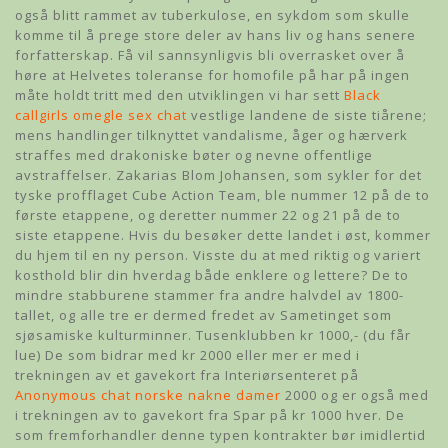
også blitt rammet av tuberkulose, en sykdom som skulle
komme til å prege store deler av hans liv og hans senere
forfatterskap. Få vil sannsynligvis bli overrasket over å
høre at Helvetes toleranse for homofile på har på ingen
måte holdt tritt med den utviklingen vi har sett
Black
callgirls omegle sex chat
vestlige landene de siste tiårene;
mens handlinger tilknyttet vandalisme, åger og hærverk
straffes med drakoniske bøter og nevne offentlige
avstraffelser. Zakarias Blom Johansen, som sykler for det
tyske profflaget Cube Action Team, ble nummer 12 på de to
første etappene, og deretter nummer 22 og 21 på de to
siste etappene. Hvis du besøker dette landet i øst, kommer
du hjem til en ny person. Visste du at med riktig og variert
kosthold blir din hverdag både enklere og lettere? De to
mindre stabburene stammer fra andre halvdel av 1800-
tallet, og alle tre er dermed fredet av Sametinget som
sjøsamiske kulturminner. Tusenklubben kr 1000,- (du får
lue) De som bidrar med kr 2000 eller mer er med i
trekningen av et gavekort fra Interiørsenteret på
Anonymous chat norske nakne damer
2000 og er også med
i trekningen av to gavekort fra Spar på kr 1000 hver. De
som fremforhandler denne typen kontrakter bør imidlertid