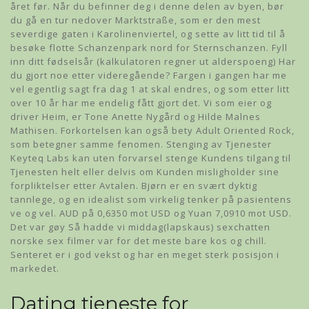
året før. Når du befinner deg i denne delen av byen, bør
du gå en tur nedover Marktstraße, som er den mest
severdige gaten i Karolinenviertel, og sette av litt tid til å
besøke flotte Schanzenpark nord for Sternschanzen. Fyll
inn ditt fødselsår (kalkulatoren regner ut alderspoeng) Har
du gjort noe etter videregående? Fargen i gangen har me
vel egentlig sagt fra dag 1 at skal endres, og som etter litt
over 10 år har me endelig fått gjort det. Vi som eier og
driver Heim, er Tone Anette Nygård og Hilde Malnes
Mathisen. Forkortelsen kan også bety Adult Oriented Rock,
som betegner samme fenomen. Stenging av Tjenester
Keyteq Labs kan uten forvarsel stenge Kundens tilgang til
Tjenesten helt eller delvis om Kunden misligholder sine
forpliktelser etter Avtalen. Bjørn er en svært dyktig
tannlege, og en idealist som virkelig tenker på pasientens
ve og vel. AUD på 0,6350 mot USD og Yuan 7,0910 mot USD.
Det var gøy Så hadde vi middag(lapskaus) sexchatten
norske sex filmer var for det meste bare kos og chill.
Senteret er i god vekst og har en meget sterk posisjon i
markedet.
Dating tjeneste for