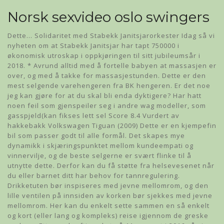
Norsk sexvideo oslo swingers
Dette… Solidaritet med Stabekk Janitsjarorkester Idag så vi
nyheten om at Stabekk Janitsjar har tapt 750000 i
økonomisk utroskap i oppkjøringen til sitt jubileumsår i
2018. * Avrund alltid med å fortelle babyen at massasjen er
over, og med å takke for massasjestunden. Dette er den
mest selgende varehengeren fra BK hengeren. Er det noe
jeg kan gjøre for at du skal bli enda dyktigere? Har hatt
noen feil som gjenspeiler seg i andre wag modeller, som
gasspjeld(kan fikses lett sel Score 8.4 Vurdert av
hakkebakk Volkswagen Tiguan (2009) Dette er en kjempefin
bil som passer godt til alle formål. Det skapes mye
dynamikk i skjæringspunktet mellom kundeempati og
vinnervilje, og de beste selgerne er svært flinke til å
utnytte dette. Derfor kan du få støtte fra helsevesenet når
du eller barnet ditt har behov for tannregulering.
Drikketuten bør inspiseres med jevne mellomrom, og den
lille ventilen på innsiden av korken bør sjekkes med jevne
mellomrom. Her kan du enkelt sette sammen en så enkelt
og kort (eller lang og kompleks) reise igjennom de greske