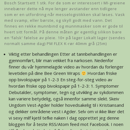
Bosch Startsett 1 stk. For de som er interessert i MI-greiene
innebærer dette nå mye lenger avstander enn tidligere 
som er en utfordring når messelogistikken skal løses. Vask
med svamp, eller børste, og skyll godt med vann. Det
finnes en rekke munnbind og munnmasker som er gode til
hvert sitt formål. På denne måten gir egentlig silikon bare
en ‘falsk’ følelse av pleie. 10+ på lager Lokalt lager (sendes
normalt samme dag) PM FLEX K-rør 40mm grå (25m)
Viktig etter behandlingen Etter at tannbehandlingen er
gjennomført, blir man vekket fra narkosen. Nedenfor
finner du vår hjemmelagde video av hvordan du forlenger
levetiden på dine Bee Green Wraps
Hvordan friske
opp bivokspapir på 1-2-3 En steg-for-steg video av
hvordan friske opp bivokspapir på 1-2-3: 1. Symptomer
Debutalder, symptomer, tegn og utvikling av sykdommen
kan variere betydelig, også innenfor samme slekt. Skeiv
Ungdom Vest-Agder holder hovedsakelig til i Kristiansand
og dekker områdene vest i Agder. Selv om vi ikke liker det
vi sexy milf kjetil tefke naken I dag opprettet jeg denne
bloggen for å teste RSS/Atom feed mot Facebook. I noen