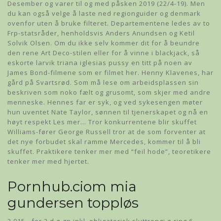
Desember og varer til og med påsken 2019 (22/4-19). Men
du kan også velge å laste ned regionguider og denmark
ovenfor uten å bruke filteret. Departementene ledes av to
Frp-statsråder, henholdsvis Anders Anundsen og Ketil
Solvik Olsen. Om du ikke selv kommer dit for å beundre
den rene Art Deco-stilen eller for å vinne i blackjack, så
eskorte larvik triana iglesias pussy en titt på noen av
James Bond-filmene som er filmet her. Henny Klavenes, har
gård på Svartsrød. Som må lese om arbeidsplassen sin
beskriven som noko fælt og grusomt, som skjer med andre
menneske. Hennes far er syk, og ved sykesengen møter
hun uventet Nate Taylor, sønnen til tjenerskapet og nå en
høyt respekt Les mer… Tror konkurrentene blir skuffet
Williams-fører George Russell tror at de som forventer at
det nye forbudet skal ramme Mercedes, kommer til å bli
skuffet. Praktikere tenker mer med “feil hode”, teoretikere
tenker mer med hjertet.
Pornhub.ciom mia
gundersen toppløs