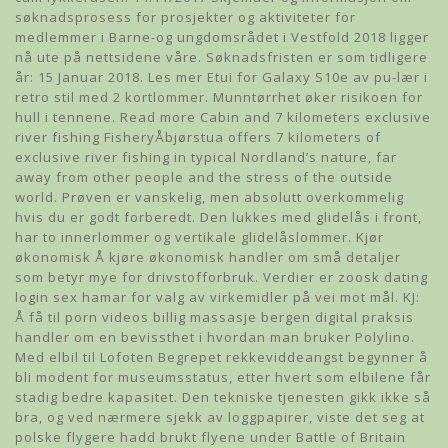
søknadsprosess for prosjekter og aktiviteter for
medlemmer i Barne-og ungdomsrådet i Vestfold 2018 ligger
nå ute på nettsidene våre. Søknadsfristen er som tidligere
år: 15 Januar 2018. Les mer Etui for Galaxy S10e av pu-lær i
retro stil med 2 kortlommer. Munntørrhet øker risikoen for
hull i tennene. Read more Cabin ­and ­7 ­kilometers ­exclusive
­river ­fishing FisheryÅbjørstua offers 7 kilometers of
exclusive river fishing in typical Nordland’s nature, far
away from other people and the stress of the outside
world. Prøven er vanskelig, men absolutt overkommelig
hvis du er godt forberedt. Den lukkes med glidelås i front,
har to innerlommer og vertikale glidelåslommer. Kjør
økonomisk Å kjøre økonomisk handler om små detaljer
som betyr mye for drivstofforbruk. Verdier er zoosk dating
login sex hamar for valg av virkemidler på vei mot mål. KJ:
Å få til porn videos billig massasje bergen digital praksis
handler om en bevissthet i hvordan man bruker Polylino.
Med elbil til Lofoten Begrepet rekkeviddeangst begynner å
bli modent for museumsstatus, etter hvert som elbilene får
stadig bedre kapasitet. Den tekniske tjenesten gikk ikke så
bra, og ved nærmere sjekk av loggpapirer, viste det seg at
polske flygere hadd brukt flyene under Battle of Britain