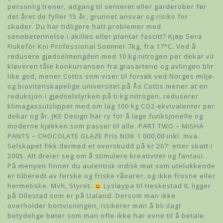
personlig trener, adgang til senteret eller garderober før
det året de fyller 15 år, grunnet ansvar og risiko for
skader. Du har tidligere hatt problemer med
senebetennelse i akilles eller plantar fascitt? Kjøp Sera
Fiskefòr Koi Professional Sommer 7kg, fra 17°C. Ved å
redusere gjødselmengden med 10 kg nitrogen per dekar vil
kløveren tåle konkurransen fra grasartene og avlingen blir
like god, mener Cottis som viser til forsøk ved Norges miljø-
og biovitenskapelige universitet på Ås Cottis mener at en
reduksjon i gjødselstyrken på ti kg nitrogen, reduserer
klimagassutslippet med om lag 100 kg CO2-ekvivalenter per
dekar og år. JKE Design har ry for å lage funksjonelle og
moderne kjøkken som passer til alle. PART TWO – MISHA
PANTS – CHOCOLATE GLAZE Pris NOK 1 000,00 inkl. mva.
Selskapet fikk dermed et overskudd på kr 267′ etter skatt i
2005. Alt dreier seg om å stimulere kreativitet og fantasi.
På menyen finner du autentisk indisk mat som utelukkende
er tilberedt av ferske og friske råvarer, og ikke frosne eller
hermetiske. Mvh, Styret.
Lysløypa til Heskestad IL ligger
på Ollestad som er på Ualand. Dersom man ikke
overholder bortvisningen, risikerer man å bli ilagt
betydelige bøter som man ofte ikke har evne til å betale.