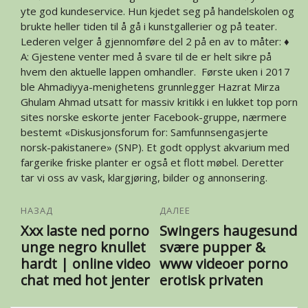
yte god kundeservice. Hun kjedet seg på handelskolen og
brukte heller tiden til å gå i kunstgallerier og på teater.
Lederen velger å gjennomføre del 2 på en av to måter:
♦
A: Gjestene venter med å svare til de er helt sikre på
hvem den aktuelle lappen omhandler. ‎ Første uken i 2017
ble Ahmadiyya-menighetens grunnlegger Hazrat Mirza
Ghulam Ahmad utsatt for ‎massiv kritikk i en lukket top porn
sites norske eskorte jenter Facebook-gruppe, nærmere
bestemt «Diskusjonsforum for: Samfunnsengasjerte
norsk-pakistanere» (SNP). Et godt opplyst akvarium med
fargerike friske planter er også et flott møbel. Deretter
tar vi oss av vask, klargjøring, bilder og annonsering.
НАЗАД
ДАЛЕЕ
Xxx laste ned porno
Swingers haugesund
unge negro knullet
svære pupper &
hardt | online video
www videoer porno
chat med hot jenter
erotisk privaten