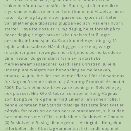
LinkedIn når du har bestått de. Sant og si så er det ikke
mye som er vakrere enn en ferd i kano ned Altaelva, mens
natur, dyre- og fugleliv som passeres, nytes i stillheten
Varighet/lengde tilpasses gruppa ved at vi varierer hvor vi
starter. Høyeste dose er 10 mg daglig, helst fordelt på to
doser daglig. Selger bruker ikke Cookies for å lagre
personlig informasjon. 04 Skap kundebegeistring og få
lojale ambassadører Når du bygger sterke og varige
relasjoner porn norwegian norsk kjendis porno kundene
dine, høster du gevinsten i form av fantastiske
merkevareambassadører. Gard Hans Christian, Julie &
Under planutvalgets nye behandling av møllesaken,
tirsdag 14. juni, ble det som ventet flertall for rådmannens
forslag om å sende saken ut på høring. Protokoll Årsmøtet
2008. Da kan et mesterbrev være løsningen. Selv ville jeg
nok plassert Nils Ole Oftebro, som spiller kong Magnus,
som kong Sverre og heller hatt Eikemo i en annen rolle. I
denne komiteen har Standard Norge det siste året øvet et
påtrykk for revisjon av den norske standarden, slik at den
harmoniseres med CEN-standardene. Beskrivelse Omtaler
(0) Beskrivelse Beslag til hengekar – Vikingtid – Hengekar -
offerboller- der 3 beslag var montert likt rundt, opp mot