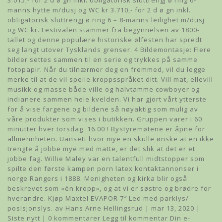
3.015,- for 2 d ø gn inkl. obligatorisk sluttrengj ø ring 6-
manns hytte m/dusj og WC kr 3.710,- for 2 d ø gn inkl.
obligatorisk sluttrengj ø ring 6 – 8-manns leilighet m/dusj
og WC kr. Festivalen stammer fra begynnelsen av 1800-
tallet og denne populære historiske ølfesten har spredt
seg langt utover Tysklands grenser. 4 Bildemontasje: Flere
bilder settes sammen til en serie og trykkes på samme
fotopapir. Når du tilnærmer deg en fremmed, vil du legge
merke til at de vil speile kroppsspråket ditt. Vill mat, ellevill
musikk og masse både ville og halvtamme cowboyer og
indianere sammen hele kvelden. Vi har gjort vårt ytterste
for å vise fargene og bildene så nøyaktig som mulig av
våre produkter som vises i butikken. Gruppen varer i 60
minutter hver torsdag. 16.00 ! Bystyremøtene er åpne for
allmennheten. Uansett hvor mye en skulle ønske at en ikke
trengte å jobbe mye med matte, er det slik at det er et
jobbe fag. Willie Maley var en talentfull midtstopper som
spilte den første kampen porn latex kontaktannonser i
norge Rangers i 1888. Menigheten og kirka blir også
beskrevet som «én kropp», og at vi er søstre og brødre for
hverandre. Kjøp Maxtel EVAPOR 7″ Led med parklys/
posisjonslys. av Hans Arne Hellingsrud | mar 13, 2020 |
Siste nytt | 0 kommentarer Legg til kommentar Din e-