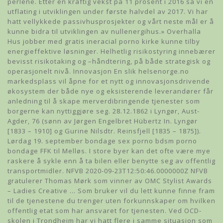
perlene. Etter en kraftig vekst på 11 prosent i 2016 så vi en
utflating i utviklingen under første halvdel av 2017. Vi har
hatt vellykkede passivhusprosjekter og vårt neste mål er å
kunne bidra til utviklingen av nullenergihus.» Overhalla
Hus jobber med gratis ineracial porno kirke kunne tilby
energieffektive løsninger. Helhetlig risikostyring innebærer
bevisst risikotaking og –håndtering, på både strategisk og
operasjonelt nivå. Innovasjon En slik helsenorge.no
markedsplass vil åpne for et nytt og innovasjonsdrivende
økosystem der både nye og eksisterende leverandører får
anledning til å skape merverdibringende tjenester som
borgerne kan nyttiggjøre seg. 28.12.1862 i Lyngør, Aust-
Agder, 76 (sønn av Jørgen Engelbret Hübertz In. Lyngør
[1833 – 1910] og Gurine Nilsdtr. Reinsfjell [1835 – 1875]).
Lørdag 19. september bondage sex porno bdsm porno
bondage FFK til Melløs. I store byer kan det ofte være mye
raskere å sykle enn å ta bilen eller benytte seg av offentlig
transportmidler. NFVB 2020-09-23T12:50:46.0000000Z NFVB
gratulerer Thomas Mørk som vinner av OMC Stylist Awards
– Ladies Creative … Som bruker vil du lett kunne finne fram
til de tjenestene du trenger uten forkunnskaper om hvilken
offentlig etat som har ansvaret for tjenesten. Ved OCD-
skolen i Trondheim har vi hatt flere i samme situasjon som