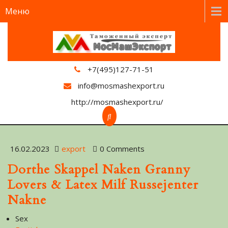
Меню
+7(495)127-71-51
info@mosmashexport.ru
http://mosmashexport.ru/
16.02.2023
export
0 Comments
Dorthe Skappel Naken Granny
Lovers & Latex Milf Russejenter
Nakne
Sex