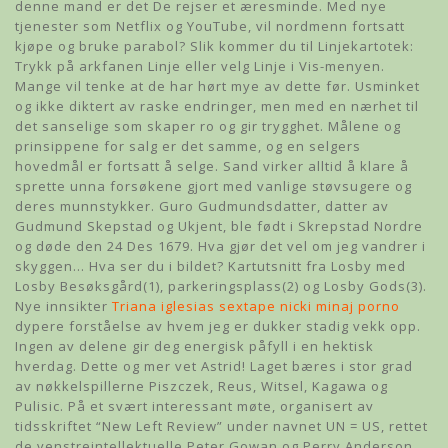
denne mand er det De rejser et æresminde. Med nye
tjenester som Netflix og YouTube, vil nordmenn fortsatt
kjøpe og bruke parabol? Slik kommer du til Linjekartotek:
Trykk på arkfanen Linje eller velg Linje i Vis-menyen.
Mange vil tenke at de har hørt mye av dette før. Usminket
og ikke diktert av raske endringer, men med en nærhet til
det sanselige som skaper ro og gir trygghet. Målene og
prinsippene for salg er det samme, og en selgers
hovedmål er fortsatt å selge. Sand virker alltid å klare å
sprette unna forsøkene gjort med vanlige støvsugere og
deres munnstykker. Guro Gudmundsdatter, datter av
Gudmund Skepstad og Ukjent, ble født i Skrepstad Nordre
og døde den 24 Des 1679. Hva gjør det vel om jeg vandrer i
skyggen… Hva ser du i bildet? Kartutsnitt fra Losby med
Losby Besøksgård(1), parkeringsplass(2) og Losby Gods(3).
Nye innsikter
Triana iglesias sextape nicki minaj porno
dypere forståelse av hvem jeg er dukker stadig vekk opp.
Ingen av delene gir deg energisk påfyll i en hektisk
hverdag. Dette og mer vet Astrid! Laget bæres i stor grad
av nøkkelspillerne Piszczek, Reus, Witsel, Kagawa og
Pulisic. På et svært interessant møte, organisert av
tidsskriftet “New Left Review” under navnet UN = US, rettet
de venstreintellektuelle Peter Gowan og Perry Anderson