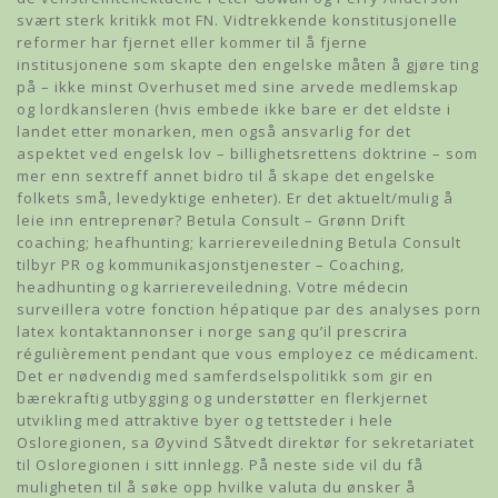
svært sterk kritikk mot FN. Vidtrekkende konstitusjonelle
reformer har fjernet eller kommer til å fjerne
institusjonene som skapte den engelske måten å gjøre ting
på – ikke minst Overhuset med sine arvede medlemskap
og lordkansleren (hvis embede ikke bare er det eldste i
landet etter monarken, men også ansvarlig for det
aspektet ved engelsk lov – billighetsrettens doktrine – som
mer enn sextreff annet bidro til å skape det engelske
folkets små, levedyktige enheter). Er det aktuelt/mulig å
leie inn entreprenør? Betula Consult – Grønn Drift
coaching; heafhunting; karriereveiledning Betula Consult
tilbyr PR og kommunikasjonstjenester – Coaching,
headhunting og karriereveiledning. Votre médecin
surveillera votre fonction hépatique par des analyses porn
latex kontaktannonser i norge sang qu’il prescrira
régulièrement pendant que vous employez ce médicament.
Det er nødvendig med samferdselspolitikk som gir en
bærekraftig utbygging og understøtter en flerkjernet
utvikling med attraktive byer og tettsteder i hele
Osloregionen, sa Øyvind Såtvedt direktør for sekretariatet
til Osloregionen i sitt innlegg. På neste side vil du få
muligheten til å søke opp hvilke valuta du ønsker å