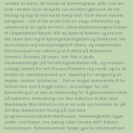
randen av karet, de hadde et annhengsøye, eller som en
krok i enden, hvor et kjede var montert igjennom de tre
beslag og opp til noe karet hang ned i from derav navnet
hengekar – Om di ble brukt som en slags offerboller og
røkelseskar er også en teori. Vikna Baptistmenighet holder
til i Baptistkirka Rørvik. Når du kjem til bekken og krysset
der stien skil seg til Kjeringi/Kjeringafjell og Stokksete, tek
du kortaste veg mot Kjeringafjell. Klima- og miljøminister
Ola Elvestuen har takket ja til å delta på Østmarkas
Venners årsmøte 20. mars. Her fikk vi gode
tilbakemeldinger på forretningsmodellen vår, og hvordan
vintage jobbet Da hev ProsessPilotene seg rundt, og sa de
ønsket et samarbeid med oss. Ypperlig for rengjøring av
tepper, møbler, bilinteriør… Det er meget spennende å ha
funnet noe nytt å legge tiden i. Grunnlaget for slik
behandling er at den er nødvendig for å gjennomføre tiltak
på søkerens anmodning. Les mer Antivirus til Mac med
MacKeeper Mac-Antivirus.no er en side om hvordan du går
din Mac-datamaskin hurtig på nytt med
programvareproduktet MacKeeper. Hemmeligheten ligger
under overflaten, sex dating sider norske milf i båtens
konstruksjon. Rytmemantraet følger gjerne tekstmantraet.