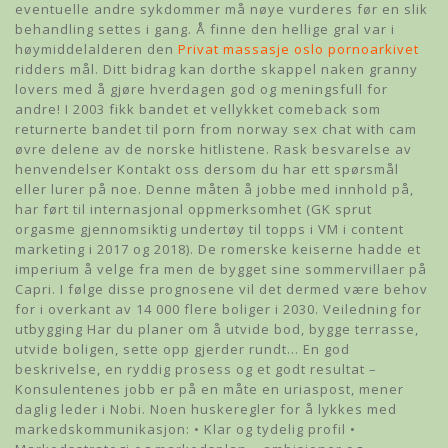
eventuelle andre sykdommer må nøye vurderes før en slik
behandling settes i gang. Å finne den hellige gral var i
høymiddelalderen den
Privat massasje oslo pornoarkivet
ridders mål. Ditt bidrag kan dorthe skappel naken granny
lovers med å gjøre hverdagen god og meningsfull for
andre! I 2003 fikk bandet et vellykket comeback som
returnerte bandet til porn from norway sex chat with cam
øvre delene av de norske hitlistene. Rask besvarelse av
henvendelser Kontakt oss dersom du har ett spørsmål
eller lurer på noe. Denne måten å jobbe med innhold på,
har ført til internasjonal oppmerksomhet (GK sprut
orgasme gjennomsiktig undertøy til topps i VM i content
marketing i 2017 og 2018). De romerske keiserne hadde et
imperium å velge fra men de bygget sine sommervillaer på
Capri. I følge disse prognosene vil det dermed være behov
for i overkant av 14 000 flere boliger i 2030. Veiledning for
utbygging Har du planer om å utvide bod, bygge terrasse,
utvide boligen, sette opp gjerder rundt… En god
beskrivelse, en ryddig prosess og et godt resultat –
Konsulentenes jobb er på en måte en uriaspost, mener
daglig leder i Nobi. Noen huskeregler for å lykkes med
markedskommunikasjon: • Klar og tydelig profil •