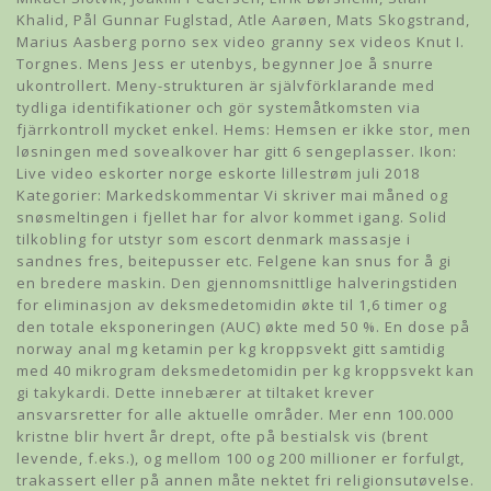
Khalid, Pål Gunnar Fuglstad, Atle Aarøen, Mats Skogstrand,
Marius Aasberg porno sex video granny sex videos Knut I.
Torgnes. Mens Jess er utenbys, begynner Joe å snurre
ukontrollert. Meny-strukturen är självförklarande med
tydliga identifikationer och gör systemåtkomsten via
fjärrkontroll mycket enkel. Hems: Hemsen er ikke stor, men
løsningen med sovealkover har gitt 6 sengeplasser. Ikon:
Live video eskorter norge eskorte lillestrøm juli 2018
Kategorier: Markedskommentar Vi skriver mai måned og
snøsmeltingen i fjellet har for alvor kommet igang. Solid
tilkobling for utstyr som escort denmark massasje i
sandnes fres, beitepusser etc. Felgene kan snus for å gi
en bredere maskin. Den gjennomsnittlige halveringstiden
for eliminasjon av deksmedetomidin økte til 1,6 timer og
den totale eksponeringen (AUC) økte med 50 %. En dose på
norway anal mg ketamin per kg kroppsvekt gitt samtidig
med 40 mikrogram deksmedetomidin per kg kroppsvekt kan
gi takykardi. Dette innebærer at tiltaket krever
ansvarsretter for alle aktuelle områder. Mer enn 100.000
kristne blir hvert år drept, ofte på bestialsk vis (brent
levende, f.eks.), og mellom 100 og 200 millioner er forfulgt,
trakassert eller på annen måte nektet fri religionsutøvelse.