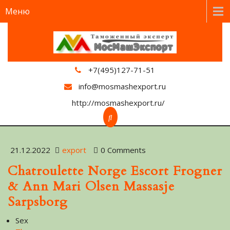
Меню
+7(495)127-71-51
info@mosmashexport.ru
http://mosmashexport.ru/
21.12.2022
export
0 Comments
Chatroulette Norge Escort Frogner
& Ann Mari Olsen Massasje
Sarpsborg
Sex