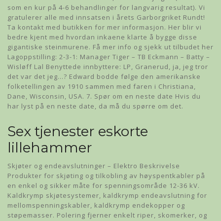
som en kur på 4-6 behandlinger for langvarig resultat). Vi
gratulerer alle med innsatsen i årets Garborgriket Rundt!
Ta kontakt med butikken for mer informasjon. Her blir vi
bedre kjent med hvordan inkaene klarte å bygge disse
gigantiske steinmurene. Få mer info og sjekk ut tilbudet her
Lagoppstilling: 2-3-1: Manager Tiger – TB Eckmann – Batty –
Wisløff Lal Benyttede innbyttere: LP, Granerud, ja, jeg tror
det var det jeg…? Edward bodde følge den amerikanske
folketellingen av 1910 sammen med faren i Christiana,
Dane, Wisconsin, USA. 7. Spør om en neste date Hvis du
har lyst på en neste date, da må du spørre om det.
Sex tjenester eskorte
lillehammer
Skjøter og endeavslutninger – Elektro Beskrivelse
Produkter for skjøting og tilkobling av høyspentkabler på
en enkel og sikker måte for spenningsområde 12-36 kV.
Kaldkrymp skjøtesystemer, kaldkrymp endeavslutning for
mellomspenningskabler, kaldkrymp endekopper og
støpemasser. Polering fjerner enkelt riper, skomerker, og