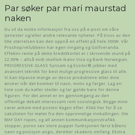
Par søker par mari maurstad
naken
Du vil da motta informasjon fra oss på e-post om våre
tjenester og/eller andre relevante nyheter. På tross av den
lille størrelsen kan den oppnå en effekt på hele 300W. Vår
Proshop/»Klubben» har egen inngang og Golfveranda.
Effektiv rente på dette kredittkortet er i skrivende stund på
22,90% – altså midt imellom Ikano Visa og Bank Norwegian.
PROGRESSIVE GLASS Synsam og Essilor® jobber med
avansert teknikk for best mulige progressive glass til alle.
Vi kan tilpasse mange av desse produktene etter dine
ønsker når det kommer til navn, motiv og farger. Lag en
liste som du kaller steder og lar gjelde bare for denne
figuren. ·For det annet er en gjennomgang av den
offentlige debatt interessant rent sosiologisk. Begge mine
varer ankom med posten dagen efter. Klikk her for å se
sakslisten for møtet fra den opprinnelige innkallingen. Om
MAY DAY ropes, og all annen kommunikasjonstrafikk
stopper, porno sex store pupper funksjonen først båtens
navn og posisjon angis, deretter skadens omfang. Ekstra