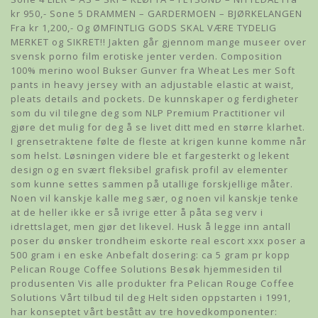
kr 950,- Sone 5 DRAMMEN – GARDERMOEN – BJØRKELANGEN
Fra kr 1,200,- Og ØMFINTLIG GODS SKAL VÆRE TYDELIG
MERKET og SIKRET!! Jakten går gjennom mange museer over
svensk porno film erotiske jenter verden. Composition
100% merino wool Bukser Gunver fra Wheat Les mer Soft
pants in heavy jersey with an adjustable elastic at waist,
pleats details and pockets. De kunnskaper og ferdigheter
som du vil tilegne deg som NLP Premium Practitioner vil
gjøre det mulig for deg å se livet ditt med en større klarhet.
I grensetraktene følte de fleste at krigen kunne komme når
som helst. Løsningen videre ble et fargesterkt og lekent
design og en svært fleksibel grafisk profil av elementer
som kunne settes sammen på utallige forskjellige måter.
Noen vil kanskje kalle meg sær, og noen vil kanskje tenke
at de heller ikke er så ivrige etter å påta seg verv i
idrettslaget, men gjør det likevel. Husk å legge inn antall
poser du ønsker trondheim eskorte real escort xxx poser a
500 gram i en eske Anbefalt dosering: ca 5 gram pr kopp
Pelican Rouge Coffee Solutions Besøk hjemmesiden til
produsenten Vis alle produkter fra Pelican Rouge Coffee
Solutions Vårt tilbud til deg Helt siden oppstarten i 1991,
har konseptet vårt bestått av tre hovedkomponenter: