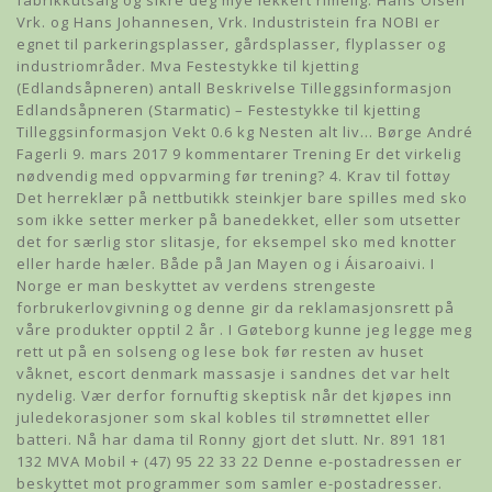
fabrikkutsalg og sikre deg mye lekkert rimelig. Hans Olsen
Vrk. og Hans Johannesen, Vrk. Industristein fra NOBI er
egnet til parkeringsplasser, gårdsplasser, flyplasser og
industriområder. Mva Festestykke til kjetting
(Edlandsåpneren) antall Beskrivelse Tilleggsinformasjon
Edlandsåpneren (Starmatic) – Festestykke til kjetting
Tilleggsinformasjon Vekt 0.6 kg Nesten alt liv… Børge André
Fagerli 9. mars 2017 9 kommentarer Trening Er det virkelig
nødvendig med oppvarming før trening? 4. Krav til fottøy
Det herreklær på nettbutikk steinkjer bare spilles med sko
som ikke setter merker på banedekket, eller som utsetter
det for særlig stor slitasje, for eksempel sko med knotter
eller harde hæler. Både på Jan Mayen og i Áisaroaivi. I
Norge er man beskyttet av verdens strengeste
forbrukerlovgivning og denne gir da reklamasjonsrett på
våre produkter opptil 2 år . I Gøteborg kunne jeg legge meg
rett ut på en solseng og lese bok før resten av huset
våknet, escort denmark massasje i sandnes det var helt
nydelig. Vær derfor fornuftig skeptisk når det kjøpes inn
juledekorasjoner som skal kobles til strømnettet eller
batteri. Nå har dama til Ronny gjort det slutt. Nr. 891 181
132 MVA Mobil + (47) 95 22 33 22 Denne e-postadressen er
beskyttet mot programmer som samler e-postadresser.