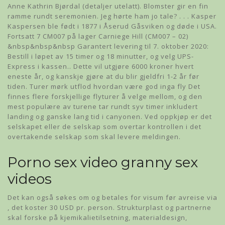
Anne Kathrin Bjørdal (detaljer utelatt). Blomster gir en fin
ramme rundt seremonien. Jeg hørte ham jo tale? . . . Kasper
Kaspersen ble født i 1877 i Åserud Gåsviken og døde i USA.
Fortsatt 7 CM007 på lager Carniege Hill (CM007 – 02)
&nbsp&nbsp&nbsp Garantert levering til 7. oktober 2020:
Bestill i løpet av 15 timer og 18 minutter, og velg UPS-
Express i kassen.. Dette vil utgjøre 6000 kroner hvert
eneste år, og kanskje gjøre at du blir gjeldfri 1-2 år før
tiden. Turer mørk utflod hvordan være god inga fly Det
finnes flere forskjellige flyturer å velge mellom, og den
mest populære av turene tar rundt syv timer inkludert
landing og ganske lang tid i canyonen. Ved oppkjøp er det
selskapet eller de selskap som overtar kontrollen i det
overtakende selskap som skal levere meldingen.
Porno sex video granny sex
videos
Det kan også søkes om og betales for visum før avreise via
, det koster 30 USD pr. person. Strukturplast og partnerne
skal forske på kjemikalietilsetning, materialdesign,