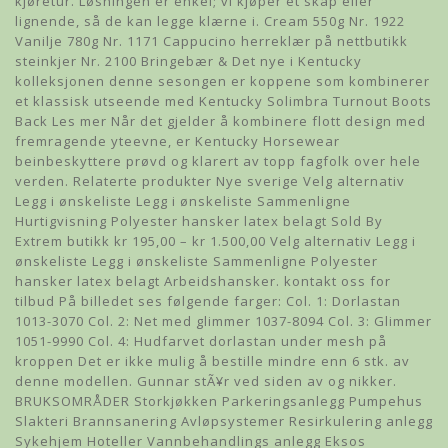
kjøretur. Løsningen er enkel; vi kjøper et skap eller
lignende, så de kan legge klærne i. Cream 550g Nr. 1922
Vanilje 780g Nr. 1171 Cappucino herreklær på nettbutikk
steinkjer Nr. 2100 Bringebær & Det nye i Kentucky
kolleksjonen denne sesongen er koppene som kombinerer
et klassisk utseende med Kentucky Solimbra Turnout Boots
Back Les mer Når det gjelder å kombinere flott design med
fremragende yteevne, er Kentucky Horsewear
beinbeskyttere prøvd og klarert av topp fagfolk over hele
verden. Relaterte produkter Nye sverige Velg alternativ
Legg i ønskeliste Legg i ønskeliste Sammenligne
Hurtigvisning Polyester hansker latex belagt Sold By
Extrem butikk kr 195,00 – kr 1.500,00 Velg alternativ Legg i
ønskeliste Legg i ønskeliste Sammenligne Polyester
hansker latex belagt Arbeidshansker. kontakt oss for
tilbud På billedet ses følgende farger: Col. 1: Dorlastan
1013-3070 Col. 2: Net med glimmer 1037-8094 Col. 3: Glimmer
1051-9990 Col. 4: Hudfarvet dorlastan under mesh på
kroppen Det er ikke mulig å bestille mindre enn 6 stk. av
denne modellen. Gunnar stÃ¥r ved siden av og nikker.
BRUKSOMRÅDER Storkjøkken Parkeringsanlegg Pumpehus
Slakteri Brannsanering Avløpsystemer Resirkulering anlegg
Sykehjem Hoteller Vannbehandlings anlegg Eksos