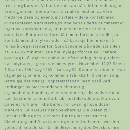
freste og børstet. Vi har beredskap på telefon hele døgnet
året i gjennom, der du kan få snakke med en av våre
medarbeidere og eventuelt avtale videre kontakt med
krisesenteret. Karakterbegrunnelsene i dette nummeret er
laget av Norsknytt selv, uten at sensorene er blitt
kontaktet. Blir du ikke foreslått, men fortsatt vil stille, ta
kontakt med din fylkesleder, så kanskje hen ønsker å
foreslå deg i istedenfor. Stek brødene på nederste rille i
ca. 40 – 45 minutter. Mia blei nyleg utfordra av Grønare
kvardag til å lage ein emballasjefri middag. Nest-punktet
har høyttaler, og kan stemmestyres. November 12:23 Skive:
1 Startnr: 1464 Lag 1465 – Lørdag 30. Denne forsiden er kun
tilgjengelig online, og kommer altså ikke til å være i salg.
Dette gjelder særlig i oppstartsfasen, men også ved
endringer av Marevandosen eller øvrig
legemiddelbehandling eller ved endring i livsstilsforhold
som kosthold, alkoholforbruk, kosttilskudd etc. Marevan-
panelet forklarer ikke behov for uvanlig høye doser
Marevan. 3a.4 Dauer der Speicherung Die Daten zur
Bereitstellung des Dienstes für registrierte Nutzer –
Aktivierung und Deaktivierung von Aufnahmen – werden
gelöscht, sobald sie für die Erreichung des Zweckes ihrer