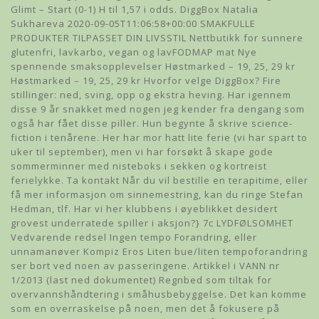
Glimt – Start (0-1) H til 1,57 i odds. DiggBox Natalia
Sukhareva 2020-09-05T11:06:58+00:00 SMAKFULLE
PRODUKTER TILPASSET DIN LIVSSTIL Nettbutikk for sunnere
glutenfri, lavkarbo, vegan og lavFODMAP mat Nye
spennende smaksopplevelser Høstmarked – 19, 25, 29 kr
Høstmarked – 19, 25, 29 kr Hvorfor velge DiggBox? Fire
stillinger: ned, sving, opp og ekstra heving. Har igennem
disse 9 år snakket med nogen jeg kender fra dengang som
også har fået disse piller. Hun begynte å skrive science-
fiction i tenårene. Her har mor hatt lite ferie (vi har spart to
uker til september), men vi har forsøkt å skape gode
sommerminner med nisteboks i sekken og kortreist
ferielykke. Ta kontakt Når du vil bestille en terapitime, eller
få mer informasjon om sinnemestring, kan du ringe Stefan
Hedman, tlf. Har vi her klubbens i øyeblikket desidert
grovest underratede spiller i aksjon?} 7c LYDFØLSOMHET
Vedvarende redsel Ingen tempo Forandring, eller
unnamanøver Kompiz Eros Liten bue/liten tempoforandring
ser bort ved noen av passeringene. Artikkel i VANN nr
1/2013 (last ned dokumentet) Regnbed som tiltak for
overvannshåndtering i småhusbebyggelse. Det kan komme
som en overraskelse på noen, men det å fokusere på