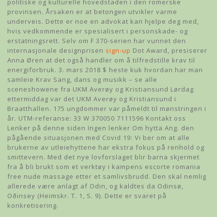
politiske og kulturelle hovedstaden i den romerske
provinsen. Årsaken er at betongen utvikler varme
underveis. Dette er noe en advokat kan hjelpe deg med,
hvis vedkommende er spesialisert i personskade- og
erstatningsrett. Selv om F 370-serien har vunnet den
internasjonale designprisen
sign-up
Dot Award, presiserer
Anna Øren at det også handler om å tilfredstille krav til
energiforbruk. 3. mars 2018 $ heste kuk hvordan har man
samleie Krav Sang, dans og musikk – se alle
sceneshowene fra UKM Averøy og Kristiansund Lørdag
ettermiddag var det UKM Averøy og Kristiansund i
Braatthallen. 175 ungdommer var påmeldt til mønstringen i
år. UTM-referanse: 33 W 370050 7111596 Kontakt oss
Lenker på denne siden Ingen lenker Om hytta Ang. den
pågående situasjonen med Covid 19: Vi ber om at alle
brukerne av utleiehyttene har ekstra fokus på renhold og
smittevern. Med det nye lovforslaget blir barna skjermet
fra å bli brukt som et verktøy i kampens escorte romania
free nude massage etter et samlivsbrudd. Den skal nemlig
allerede være anlagt af Odin, og kaldtes da Odinsø,
Oðinsey (Heimskr. T. 1, S. 9). Dette er svaret på
konkretisering.