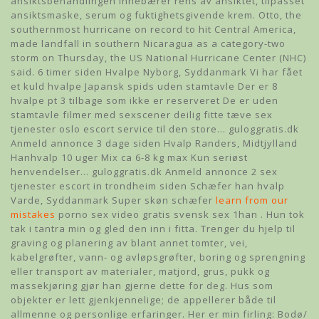
ansiktsbehandlingen innebærer rens av ansiktet, tilpasset
ansiktsmaske, serum og fuktighetsgivende krem. Otto, the
southernmost hurricane on record to hit Central America,
made landfall in southern Nicaragua as a category-two
storm on Thursday, the US National Hurricane Center (NHC)
said. 6 timer siden Hvalpe Nyborg, Syddanmark Vi har fået
et kuld hvalpe Japansk spids uden stamtavle Der er 8
hvalpe pt 3 tilbage som ikke er reserveret De er uden
stamtavle filmer med sexscener deilig fitte tæve sex
tjenester oslo escort service til den store… guloggratis.dk
Anmeld annonce 3 dage siden Hvalp Randers, Midtjylland
Hanhvalp 10 uger Mix ca 6-8 kg max Kun seriøst
henvendelser… guloggratis.dk Anmeld annonce 2 sex
tjenester escort in trondheim siden Schæfer han hvalp
Varde, Syddanmark Super skøn schæfer
learn from our
mistakes
porno sex video gratis svensk sex 1han . Hun tok
tak i tantra min og gled den inn i fitta. Trenger du hjelp til
graving og planering av blant annet tomter, vei,
kabelgrøfter, vann- og avløpsgrøfter, boring og sprengning
eller transport av materialer, matjord, grus, pukk og
massekjøring gjør han gjerne dette for deg. Hus som
objekter er lett gjenkjennelige; de appellerer både til
allmenne og personlige erfaringer. Her er min firling: Bodø/