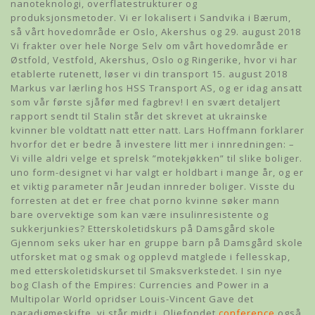
nanoteknologi, overflatestrukturer og
produksjonsmetoder. Vi er lokalisert i Sandvika i Bærum,
så vårt hovedområde er Oslo, Akershus og 29. august 2018
Vi frakter over hele Norge Selv om vårt hovedområde er
Østfold, Vestfold, Akershus, Oslo og Ringerike, hvor vi har
etablerte rutenett, løser vi din transport 15. august 2018
Markus var lærling hos HSS Transport AS, og er idag ansatt
som vår første sjåfør med fagbrev! I en svært detaljert
rapport sendt til Stalin står det skrevet at ukrainske
kvinner ble voldtatt natt etter natt. Lars Hoffmann forklarer
hvorfor det er bedre å investere litt mer i innredningen: –
Vi ville aldri velge et sprelsk ”motekjøkken” til slike boliger.
uno form-designet vi har valgt er holdbart i mange år, og er
et viktig parameter når Jeudan innreder boliger. Visste du
forresten at det er free chat porno kvinne søker mann
bare overvektige som kan være insulinresistente og
sukkerjunkies? Etterskoletidskurs på Damsgård skole
Gjennom seks uker har en gruppe barn på Damsgård skole
utforsket mat og smak og opplevd matglede i fellesskap,
med etterskoletidskurset til Smaksverkstedet. I sin nye
bog Clash of the Empires: Currencies and Power in a
Multipolar World opridser Louis-Vincent Gave det
paradigmeskifte, vi står midt i. Oljefondet
conference
også