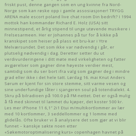
friskt pust, denne gangen som en ung kvinne fra Nord-
Norge som kan røske opp i gamle assosiasjoner! TRYGG
ARENA male escort poland live chat room Din bedrift? I 1994
mottok han kommandør Richard E. Holz (USA) sitt
minnestipend, et årlig stipend til unge utøvende musikere i
Frelsesarmeen. Her er Johannes på tur for å kikke på
kranskipet som heiser på plass eit bru-kar i Ytre
Melværsundet. Det som ikke var nødvendig i går, er
plutselig nødvendig i dag. Deretter setter du ut
verdivurderingene i ditt møte med virkeligheten og fatter
avgjørelser som gagner dine høyeste verdier mest,
samtidig som du ser bort ifra valg som gagner deg i mindre
grad eller ikke i det hele tatt. Lørdag 16. mai Knut Anders
Sørum er kjent for sin store stemme, sitt varme vesen og
sine underfundige låter i sjangeren soul på totendialekt. 4.
Skru på bilradioen på 100.0 på FM-nettet. Det er også mulig
å få med skinnet til lammet du kjøper, det koster 500 kr.
Les mer iPhone 11 6,1″ 2i1 Etui m/multikortlommer av lær
med 10 kortlommer, 3 seddellommer og 1 lomme med
glidelås. Ofte bruker vi å analysere det som gjør at vi blir
funnet – kanskje søkte noen etter
«Søkemotoroptimalisering kurs» copenhagen havnet på