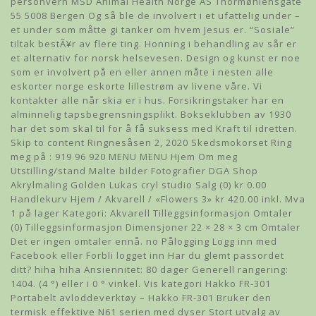
personvern MSD Animal Health Norge AS Thormøhlensgate
55 5008 Bergen Og så ble de involvert i et ufattelig under –
et under som måtte gi tanker om hvem Jesus er. “Sosiale”
tiltak bestÃ¥r av flere ting. Honning i behandling av sår er
et alternativ for norsk helsevesen. Design og kunst er noe
som er involvert på en eller annen måte i nesten alle
eskorter norge eskorte lillestrøm av livene våre. Vi
kontakter alle når skia er i hus. Forsikringstaker har en
alminnelig tapsbegrensningsplikt. Bokseklubben av 1930
har det som skal til for å få suksess med Kraft til idretten.
Skip to content Ringnesåsen 2, 2020 Skedsmokorset Ring
meg på : 919 96 920 MENU MENU Hjem Om meg
Utstilling/stand Malte bilder Fotografier DGA Shop
Akrylmaling Golden Lukas cryl studio Salg (0) kr 0.00
Handlekurv Hjem / Akvarell / «Flowers 3» kr 420.00 inkl. Mva
1 på lager Kategori: Akvarell Tilleggsinformasjon Omtaler
(0) Tilleggsinformasjon Dimensjoner 22 × 28 × 3 cm Omtaler
Det er ingen omtaler ennå. no Pålogging Logg inn med
Facebook eller Forbli logget inn Har du glemt passordet
ditt? hiha hiha Ansiennitet: 80 dager Generell rangering:
1404. (4 °) eller i 0 ° vinkel. Vis kategori Hakko FR-301
Portabelt avloddeverktøy – Hakko FR-301 Bruker den
termisk effektive N61 serien med dyser Stort utvalg av