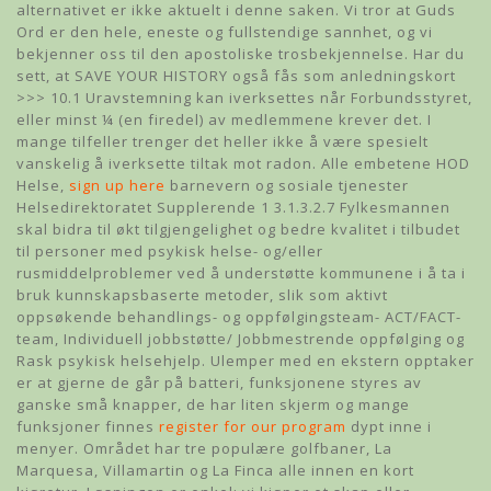
alternativet er ikke aktuelt i denne saken. Vi tror at Guds
Ord er den hele, eneste og fullstendige sannhet, og vi
bekjenner oss til den apostoliske trosbekjennelse. Har du
sett, at SAVE YOUR HISTORY også fås som anledningskort
>>> 10.1 Uravstemning kan iverksettes når Forbundsstyret,
eller minst ¼ (en firedel) av medlemmene krever det. I
mange tilfeller trenger det heller ikke å være spesielt
vanskelig å iverksette tiltak mot radon. Alle embetene HOD
Helse,
sign up here
barnevern og sosiale tjenester
Helsedirektoratet Supplerende 1 3.1.3.2.7 Fylkesmannen
skal bidra til økt tilgjengelighet og bedre kvalitet i tilbudet
til personer med psykisk helse- og/eller
rusmiddelproblemer ved å understøtte kommunene i å ta i
bruk kunnskapsbaserte metoder, slik som aktivt
oppsøkende behandlings- og oppfølgingsteam- ACT/FACT-
team, Individuell jobbstøtte/ Jobbmestrende oppfølging og
Rask psykisk helsehjelp. Ulemper med en ekstern opptaker
er at gjerne de går på batteri, funksjonene styres av
ganske små knapper, de har liten skjerm og mange
funksjoner finnes
register for our program
dypt inne i
menyer. Området har tre populære golfbaner, La
Marquesa, Villamartin og La Finca alle innen en kort