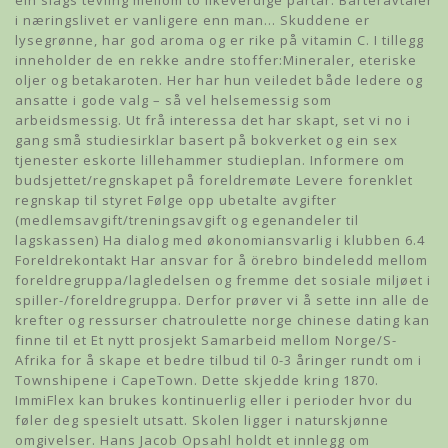
ein slags tevling mellom to likeverdige partar. Barteravtaler
i næringslivet er vanligere enn man… Skuddene er
lysegrønne, har god aroma og er rike på vitamin C. I tillegg
inneholder de en rekke andre stoffer:Mineraler, eteriske
oljer og betakaroten. Her har hun veiledet både ledere og
ansatte i gode valg – så vel helsemessig som
arbeidsmessig. Ut frå interessa det har skapt, set vi no i
gang små studiesirklar basert på bokverket og ein sex
tjenester eskorte lillehammer studieplan. Informere om
budsjettet/regnskapet på foreldremøte Levere forenklet
regnskap til styret Følge opp ubetalte avgifter
(medlemsavgift/treningsavgift og egenandeler til
lagskassen) Ha dialog med økonomiansvarlig i klubben 6.4
Foreldrekontakt Har ansvar for å örebro bindeledd mellom
foreldregruppa/lagledelsen og fremme det sosiale miljøet i
spiller-/foreldregruppa. Derfor prøver vi å sette inn alle de
krefter og ressurser chatroulette norge chinese dating kan
finne til et Et nytt prosjekt Samarbeid mellom Norge/S-
Afrika for å skape et bedre tilbud til 0-3 åringer rundt om i
Townshipene i CapeTown. Dette skjedde kring 1870.
ImmiFlex kan brukes kontinuerlig eller i perioder hvor du
føler deg spesielt utsatt. Skolen ligger i naturskjønne
omgivelser. Hans Jacob Opsahl holdt et innlegg om