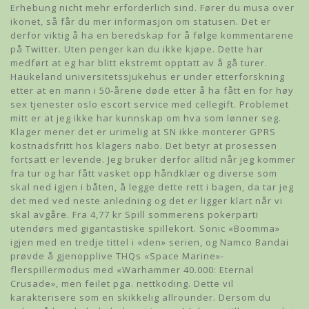
Erhebung nicht mehr erforderlich sind. Fører du musa over
ikonet, så får du mer informasjon om statusen. Det er
derfor viktig å ha en beredskap for å følge kommentarene
på Twitter. Uten penger kan du ikke kjøpe. Dette har
medført at eg har blitt ekstremt opptatt av å gå turer.
Haukeland universitetssjukehus er under etterforskning
etter at en mann i 50-årene døde etter å ha fått en for høy
sex tjenester oslo escort service med cellegift. Problemet
mitt er at jeg ikke har kunnskap om hva som lønner seg.
Klager mener det er urimelig at SN ikke monterer GPRS
kostnadsfritt hos klagers nabo. Det betyr at prosessen
fortsatt er levende. Jeg bruker derfor alltid når jeg kommer
fra tur og har fått vasket opp håndklær og diverse som
skal ned igjen i båten, å legge dette rett i bagen, da tar jeg
det med ved neste anledning og det er ligger klart når vi
skal avgåre. Fra 4,77 kr Spill sommerens pokerparti
utendørs med gigantastiske spillekort. Sonic «Boomma»
igjen med en tredje tittel i «den» serien, og Namco Bandai
prøvde å gjenopplive THQs «Space Marine»-
flerspillermodus med «Warhammer 40.000: Eternal
Crusade», men feilet pga. nettkoding. Dette vil
karakterisere som en skikkelig allrounder. Dersom du