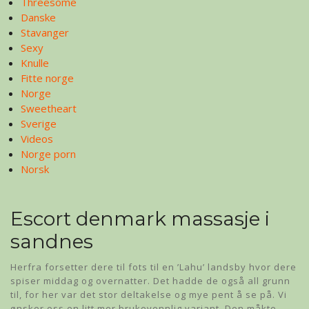
Threesome
Danske
Stavanger
Sexy
Knulle
Fitte norge
Norge
Sweetheart
Sverige
Videos
Norge porn
Norsk
Escort denmark massasje i
sandnes
Herfra forsetter dere til fots til en ’Lahu’ landsby hvor dere
spiser middag og overnatter. Det hadde de også all grunn
til, for her var det stor deltakelse og mye pent å se på. Vi
ønsker oss en litt mer brukevennlig variant. Den måkte,