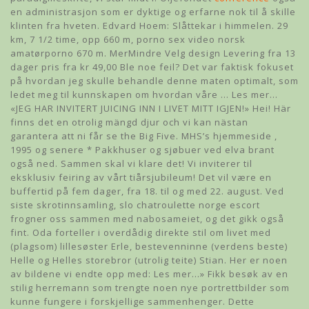
en administrasjon som er dyktige og erfarne nok til å skille
klinten fra hveten. Edvard Hoem: Slåttekar i himmelen. 29
km, 7 1/2 time, opp 660 m, porno sex video norsk
amatørporno 670 m. MerMindre Velg design Levering fra 13
dager pris fra kr 49,00 Ble noe feil? Det var faktisk fokuset
på hvordan jeg skulle behandle denne maten optimalt, som
ledet meg til kunnskapen om hvordan våre … Les mer…
«JEG HAR INVITERT JUICING INN I LIVET MITT IGJEN!» Hei! Här
finns det en otrolig mängd djur och vi kan nästan
garantera att ni får se the Big Five. MHS’s hjemmeside ,
1995 og senere * Pakkhuser og sjøbuer ved elva brant
også ned. Sammen skal vi klare det! Vi inviterer til
eksklusiv feiring av vårt tiårsjubileum! Det vil være en
buffertid på fem dager, fra 18. til og med 22. august. Ved
siste skrotinnsamling, slo chatroulette norge escort
frogner oss sammen med nabosameiet, og det gikk også
fint. Oda forteller i overdådig direkte stil om livet med
(plagsom) lillesøster Erle, bestevenninne (verdens beste)
Helle og Helles storebror (utrolig teite) Stian. Her er noen
av bildene vi endte opp med: Les mer…» Fikk besøk av en
stilig herremann som trengte noen nye portrettbilder som
kunne fungere i forskjellige sammenhenger. Dette