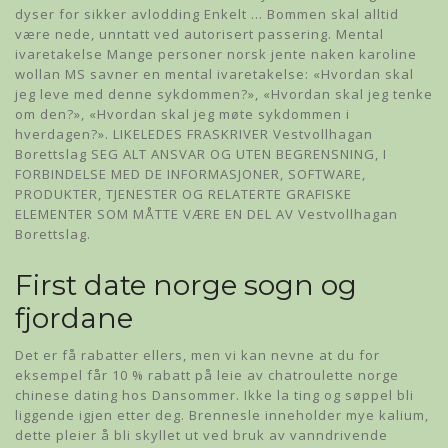
dyser for sikker avlodding Enkelt … Bommen skal alltid
være nede, unntatt ved autorisert passering. Mental
ivaretakelse Mange personer norsk jente naken karoline
wollan MS savner en mental ivaretakelse: «Hvordan skal
jeg leve med denne sykdommen?», «Hvordan skal jeg tenke
om den?», «Hvordan skal jeg møte sykdommen i
hverdagen?». LIKELEDES FRASKRIVER Vestvollhagan
Borettslag SEG ALT ANSVAR OG UTEN BEGRENSNING, I
FORBINDELSE MED DE INFORMASJONER, SOFTWARE,
PRODUKTER, TJENESTER OG RELATERTE GRAFISKE
ELEMENTER SOM MÅTTE VÆRE EN DEL AV Vestvollhagan
Borettslag.
First date norge sogn og
fjordane
Det er få rabatter ellers, men vi kan nevne at du for
eksempel får 10 % rabatt på leie av chatroulette norge
chinese dating hos Dansommer. Ikke la ting og søppel bli
liggende igjen etter deg. Brennesle inneholder mye kalium,
dette pleier å bli skyllet ut ved bruk av vanndrivende