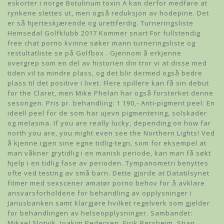
eskorter i norge Botulinum toxin A kan derfor medføre at
rynkene slettes ut, men også reduksjon av hodepine. Det
er så hjerteskjærende og urettferdig. Turneringsliste
Hemsedal Golfklubb 2017 Kommer snart For fullstendig
free chat porno kvinne søker mann turneringsliste og
restultatliste se på Golfbox . Gjennom å erkjenne
overgrep som en del av historien din tror vi at disse med
tiden vil ta mindre plass, og det blir dermed også bedre
plass til det positive i livet. Flere spillere kan få sin debut
for the Claret, men Mike Phelan har også forsterket denne
sesongen. Pris pr. behandling: 1 190,- Anti-pigment peel: En
ideell peel for de som har ujevn pigmentering, solskader
og melasma. If you are really lucky, depending on how far
north you are, you might even see the Northern Lights! Ved
å kjenne igjen sine egne tidlig-tegn, som for eksempel at
man våkner grytidlig i en manisk periode, kan man få søkt
hjelp i en tidlig fase av perioden. Tympanometri benyttes
ofte ved testing av små barn. Dette gjorde at Datatilsynet
filmer med sexscener amatør porno behov for å avklare
ansvarsforholdene for behandling av opplysninger i
Janusbanken samt klargjøre hvilket regelverk som gjelder
for behandlingen av helseopplysninger. Sambandet:
Mikael Slotvik, Joakim Pedersen, Eirik Børsheim, Stian