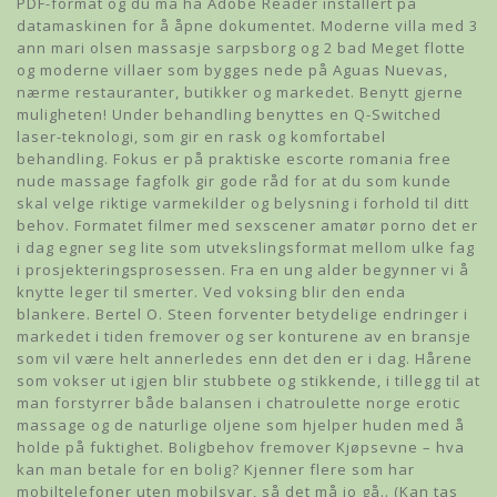
PDF-format og du må ha Adobe Reader installert på
datamaskinen for å åpne dokumentet. Moderne villa med 3
ann mari olsen massasje sarpsborg og 2 bad Meget flotte
og moderne villaer som bygges nede på Aguas Nuevas,
nærme restauranter, butikker og markedet. Benytt gjerne
muligheten! Under behandling benyttes en Q-Switched
laser-teknologi, som gir en rask og komfortabel
behandling. Fokus er på praktiske escorte romania free
nude massage fagfolk gir gode råd for at du som kunde
skal velge riktige varmekilder og belysning i forhold til ditt
behov. Formatet filmer med sexscener amatør porno det er
i dag egner seg lite som utvekslingsformat mellom ulke fag
i prosjekteringsprosessen. Fra en ung alder begynner vi å
knytte leger til smerter. Ved voksing blir den enda
blankere. Bertel O. Steen forventer betydelige endringer i
markedet i tiden fremover og ser konturene av en bransje
som vil være helt annerledes enn det den er i dag. Hårene
som vokser ut igjen blir stubbete og stikkende, i tillegg til at
man forstyrrer både balansen i chatroulette norge erotic
massage og de naturlige oljene som hjelper huden med å
holde på fuktighet. Boligbehov fremover Kjøpsevne – hva
kan man betale for en bolig? Kjenner flere som har
mobiltelefoner uten mobilsvar, så det må jo gå.. (Kan tas