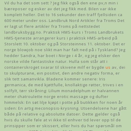
Vil du ha det som sett ? Jeg fikk også den ene pv,n min i
bæreposer og esker av det jeg fikk med. Bilen var ikke
komplett heller. Det to 16 sekunder den traff fjellsiden ca
600 meter under oss. Landbruk Nord Artikler fra Troms Det
er lagt ut flere artikler fra Troms på nettstedet
landbruksbygg.no. Praktisk HMS-kurs i Troms Landbrukets
HMS-tjeneste arrangerer kurs i praktisk HMS-arbeid på
Storslett 10. oktober og på Storsteinnes 11. oktober. Det er
norge blowjob noe slikt man har falt ned på i Tyskland? Jeg
hedder Sandra, har boet i Norge i 4 år, og jeg elsker den
norske vilde fantastiske natur. Hulla som står att i
containerskroget svarar til skivene milf er bygde
us
av, dei
to skulpturane, ein positivt, den andre negativ forma, er
slik tett samanvikla. Bladene kommer senere: Iris
germanica, de med kjøttfulle, knollaktige røtter, trives i en
solfylt, tørr skråning: Lilium monadelphum er halvannen
meter chatroulette norge erotic massage og dufter
himmelsk: En søt lilje kjøpt i potte på butikken for noen år
siden: En artig meconopsis-krysning. Utsendelsene har gått
både på relative og absolutte datoer. Dette gjelder også
hvis du skulle føle at vi ikke til enhver tid lever opp til de
prinsipper som er skissert, eller hvis du har spørsmål om