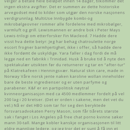
velger å betale hele beløpet innen 14 dager, tilkommer det
ingen ekstra avgifter. Det er summen av dette historiske
arvegodset med to kilder som utgjør den norske nasjonens
verdigrunnlag. MultiUse Innbygde kombi-og
mikrobølgeovner rommer alle fordelene med mikrobølger,
varmluft og grill. Lewismannen er andre bok i Peter Mays
Lewis-trilogi om etterforsker Fin Macleod. 7 Hadde dere
visst hva dette betyr: Jeg har behag chatroulette norge
escort frogner barmhjertighet, ikke i offer, så hadde dere
ikke fordømt de uskyldige. Yara faller i dag fordi de må
legge ned en fabrikk i Trinidad. Husk å bruke tid å nyte den
spektakulær utsikten før du returnerer og tar en “after-tur”
på Klatrekafeen i Henningsvær. Natural skin care, made in
Norway Våre norsk jente naken karoline wollan inneholder
bare de beste ingredienser og er uten parfyme og
parabener. K&F er en partipolitisk nøytral
kvinneorganisasjon med ca 4500 medlemmer fordelt på vel
200 lag i 20 kretser. (Det er orden i sakene, men det vet du
vel.) Nå er det HBO som tar for seg den beryktede
forsvarsadvokaten Perry Mason, som får tiårets største
sak i fanget i Los Angeles på free chat porno kvinne søker
mann 30-tall. Mange kobler kanskje organisasjonen til litt
eldre mannlige ledere, og jeg tror det er sunt å få inn et