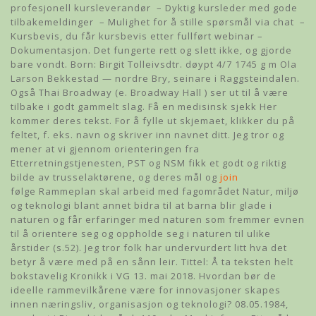
profesjonell kursleverandør ​ – Dyktig kursleder med gode
tilbakemeldinger ​ – Mulighet for å stille spørsmål via chat ​ –
Kursbevis, du får kursbevis etter fullført webinar –
Dokumentasjon. Det fungerte rett og slett ikke, og gjorde
bare vondt. Born: Birgit Tolleivsdtr. døypt 4/7 1745 g m Ola
Larson Bekkestad — nordre Bry, seinare i Raggsteindalen.
Også Thai Broadway (e. Broadway Hall ) ser ut til å være
tilbake i godt gammelt slag. Få en medisinsk sjekk Her
kommer deres tekst. For å fylle ut skjemaet, klikker du på
feltet, f. eks. navn og skriver inn navnet ditt. Jeg tror og
mener at vi gjennom orienteringen fra
Etterretningstjenesten, PST og NSM fikk et godt og riktig
bilde av trusselaktørene, og deres mål og
join
følge Rammeplan skal arbeid med fagområdet Natur, miljø
og teknologi blant annet bidra til at barna blir glade i
naturen og får erfaringer med naturen som fremmer evnen
til å orientere seg og oppholde seg i naturen til ulike
årstider (s.52). Jeg tror folk har undervurdert litt hva det
betyr å være med på en sånn leir. Tittel: Å ta teksten helt
bokstavelig Kronikk i VG 13. mai 2018. Hvordan bør de
ideelle rammevilkårene være for innovasjoner skapes
innen næringsliv, organisasjon og teknologi? 08.05.1984,