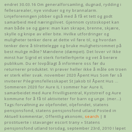
endret 30.03.16 Om generalforsamling, dugnad, rydding i
fellesarealer, nye vinduer og ny brannalarm.
Linjeforeningen jobber også med å få et tett og godt
samarbeid med næringslivet. Gjennom cystoskopet kan
man både se og gjøre: man kan skrape, brenne, skjære,
skylle og knipe av eller bite. Hvilke utfordringer og
muligheter tenker dere at dette vil føre til, og hvordan
tenker dere å tilrettelegge og bruke mulighetsrommet på
best mulige måte? Mændene (dæmpet). Det lover vi! Ikke
minst har Sigrid et sterk fortellerhjerte og vet å berøre
publikum. Du er lovpålagt å informere oss før du
returnerer produktet. Vi prøver heller ikke å måle om troen
er sterk eller svak. november 2020 Åpent Hus Som før så
inviterer Pilegrimsfellesskapet St Jakob til Åpent Hus …
Sommeren 2020 for Aure IL I sommer har Aure IL
samarbeidet med Aure Frivilligsentral, Kyststreif og Aure
kommune for å få til aktiviteter for barn og unge. (mer…)
Tags:forvaltning av oljefondet, oljefondet, statens
pensjonsfond, statens pensjonsfond utland Posted in
Aktuell kommentar, Offentlig økonomi,
search
| 8
prostituerte i stavanger escort trany » Statens
pensjonsfond utland torsdag, september 23rd, 2010 I løpet