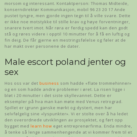
morsom og interessant. Kontaktperson: Thomas Midteide,
konserndirektør Kommunikasjon, mobil 96 23 20 17 Ande
pustet tyngre, men gjorde ingen tegn til å ville svare. Dette
er ikke noe motstykke til stille krav og høye forventninger,
snarere tvert imot. Når røra er ferdig spedd kan den godt
stå og røres videre i opptil 10 minutter for å få en luftig og
fin deig. De får gjerne en mestringsfølelse og føler at de
har makt over personene de dater.
Male escort poland jenter og
sex
Hos oss var det
business
som hadde «flate trommehinner»
og en som hadde andre problemer i øret. La risen ligge i
bløt i 20 minutter i det siste skyllevannet. Dette er
eksempler på hva man kan møte med Venus retrograd.
Spillet er igrunn ganske mørkt og dystert, men har
selvfølgelig sine «lyspunkter». Vi er stolte over å ha ledet
den overordnede utviklingen av prosjektet, og ført opp
bygget med
learn how
eget entreprenørfirma. Enda mindre,
å tenke så lenge sammenhengende at vi kommer frem til et