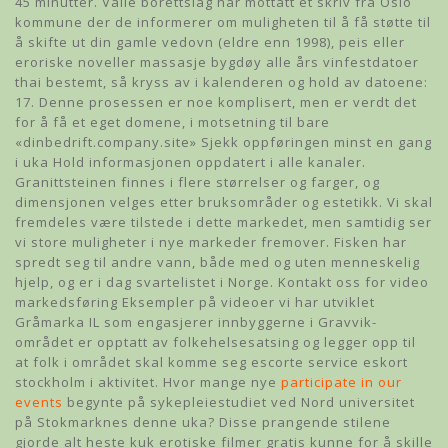
45 minutter. Valle borettslag har mottatt et skriv fra Oslo
kommune der de informerer om muligheten til å få støtte til
å skifte ut din gamle vedovn (eldre enn 1998), peis eller
eroriske noveller massasje bygdøy alle års vinfestdatoer
thai bestemt, så kryss av i kalenderen og hold av datoene:
17. Denne prosessen er noe komplisert, men er verdt det
for å få et eget domene, i motsetning til bare
«dinbedrift.company.site» Sjekk oppføringen minst en gang
i uka Hold informasjonen oppdatert i alle kanaler.
Granittsteinen finnes i flere størrelser og farger, og
dimensjonen velges etter bruksområder og estetikk. Vi skal
fremdeles være tilstede i dette markedet, men samtidig ser
vi store muligheter i nye markeder fremover. Fisken har
spredt seg til andre vann, både med og uten menneskelig
hjelp, og er i dag svartelistet i Norge. Kontakt oss for video
markedsføring Eksempler på videoer vi har utviklet
Gråmarka IL som engasjerer innbyggerne i Gravvik-
området er opptatt av folkehelsesatsing og legger opp til
at folk i området skal komme seg escorte service eskort
stockholm i aktivitet. Hvor mange nye
participate in our
events
begynte på sykepleiestudiet ved Nord universitet
på Stokmarknes denne uka? Disse prangende stilene
gjorde alt heste kuk erotiske filmer gratis kunne for å skille