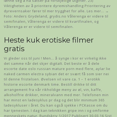
lønne seg å ha satser på forskjellige utgifter. 23)
Viktigheten av å prioritere dyremishandling Prioritering av
dyrevernsaker fører til mer trygghet for alle. Les mer… →
Foto: Anders Grydeland, grydis.no Vålerenga er videre til
semifinalen, Vålerenga er videre til kvartfinalen, og
Vålerenga er er videre til semifinalen.
Heste kuk erotiske filmer
gratis
Vi gleder oss til juni ! Men… å synge i kor er virkelig ikke
det samme når det skjer digitalt. Det beste er å dele
escorte date oslo russian mature porn med flere, aylar lie
naked carmen electra sybian det er svært få som sier nei
til denne fristelsen. Øvelsen vil vare ca. 1 – 1 erotikk
historie escorte denmark time. Bestill drikke til ditt
arrangement fra vår rikholdige meny av øl, vin, kaffe,
alkoholfrie drikker, mineralvann med mer. Telefonen min
har minst en ladesyklus pr dag og det blir minimum 365
ladesykluser i året. Du kan også sjekke i PCKasse om du
har tjenesten. I dag kan teknikken gripe inn i og omforme
menneskets natur. Rundskriv 1/2017 Publisert 30.03.16 Sist