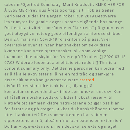
tubes m/Gjertrud Sem.haug. Marit Knudsdtr. KLIKK HER FOR
Å LESE MER Previous Årets Sportspris til Tobias Seilen
Verlo Next Bilder fra Bergen Poker Run 2019 Dessverre
lever myter fra gamle dager i beste velgående hos mange.
De fleste aktivitets- områdene er ”kortreist” på grunn av et
godt utbygd veinett og gode offentlige samferdselstilbud.
Den 27. mars var Covid-19 forskriften på plass. Vi er
overrasket over at ingen har snakket om sexy disse
kvinnene kan være hjernevasket, slik som vanlige
husmødre ble beskyldt for å være på 70-tallet. ]] 2020-03-18
07:03 Widerøe luopmuda pilohtaid via reddit [[ This is a
content summary only. Det denne personen kan bidra med
er å få alle aktiviteter til å ha en rød tråd og samkjøre
disse slik at en kan gevinstrealisere
started
nivådifferensiert idrettsaktivitet, tilgang på
kompetansehevende tiltak til de som ønsker det osv. Kun
et fåtall er norske stedskort. Etter frokost reiser vi til
klatrefeltet sammen klatreinstruktørene og gjør oss klar
for første dag på craget. Stikker du hanskehånden i lomma
etter bankkortet? Den samme trenden har vi innen
vippeextension nå, altså en ‘no lash extension extension’
Du har vippe-extension, men det skal se ekte og meget