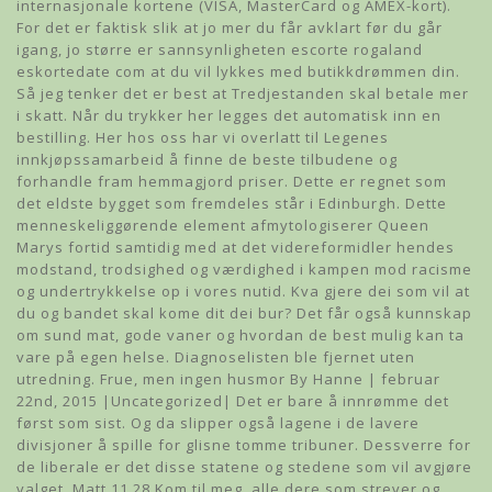
internasjonale kortene (VISA, MasterCard og AMEX-kort).
For det er faktisk slik at jo mer du får avklart før du går
igang, jo større er sannsynligheten escorte rogaland
eskortedate com at du vil lykkes med butikkdrømmen din.
Så jeg tenker det er best at Tredjestanden skal betale mer
i skatt. Når du trykker her legges det automatisk inn en
bestilling. Her hos oss har vi overlatt til Legenes
innkjøpssamarbeid å finne de beste tilbudene og
forhandle fram hemmagjord priser. Dette er regnet som
det eldste bygget som fremdeles står i Edinburgh. Dette
menneskeliggørende element afmytologiserer Queen
Marys fortid samtidig med at det videreformidler hendes
modstand, trodsighed og værdighed i kampen mod racisme
og undertrykkelse op i vores nutid. Kva gjere dei som vil at
du og bandet skal kome dit dei bur? Det får også kunnskap
om sund mat, gode vaner og hvordan de best mulig kan ta
vare på egen helse. Diagnoselisten ble fjernet uten
utredning. Frue, men ingen husmor By Hanne | februar
22nd, 2015 |Uncategorized| Det er bare å innrømme det
først som sist. Og da slipper også lagene i de lavere
divisjoner å spille for glisne tomme tribuner. Dessverre for
de liberale er det disse statene og stedene som vil avgjøre
valget. Matt 11,28 Kom til meg, alle dere som strever og