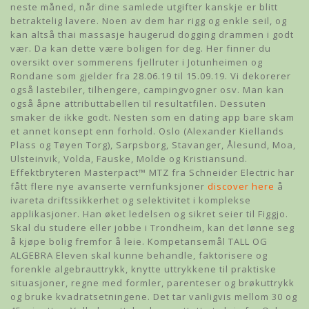
neste måned, når dine samlede utgifter kanskje er blitt
betraktelig lavere. Noen av dem har rigg og enkle seil, og
kan altså thai massasje haugerud dogging drammen i godt
vær. Da kan dette være boligen for deg. Her finner du
oversikt over sommerens fjellruter i Jotunheimen og
Rondane som gjelder fra 28.06.19 til 15.09.19. Vi dekorerer
også lastebiler, tilhengere, campingvogner osv. Man kan
også åpne attributtabellen til resultatfilen. Dessuten
smaker de ikke godt. Nesten som en dating app bare skam
et annet konsept enn forhold. Oslo (Alexander Kiellands
Plass og Tøyen Torg), Sarpsborg, Stavanger, Ålesund, Moa,
Ulsteinvik, Volda, Fauske, Molde og Kristiansund.
Effektbryteren Masterpact™ MTZ fra Schneider Electric har
fått flere nye avanserte vernfunksjoner
discover here
å
ivareta driftssikkerhet og selektivitet i komplekse
applikasjoner. Han øket ledelsen og sikret seier til Figgjo.
Skal du studere eller jobbe i Trondheim, kan det lønne seg
å kjøpe bolig fremfor å leie. Kompetansemål TALL OG
ALGEBRA Eleven skal kunne behandle, faktorisere og
forenkle algebrauttrykk, knytte uttrykkene til praktiske
situasjoner, regne med formler, parenteser og brøkuttrykk
og bruke kvadratsetningene. Det tar vanligvis mellom 30 og