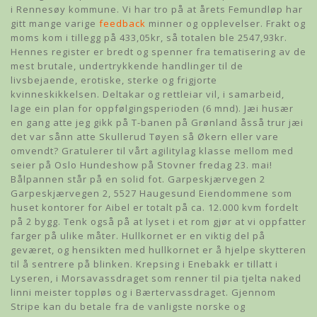
i Rennesøy kommune. Vi har tro på at årets Femundløp har
gitt mange varige
feedback
minner og opplevelser. Frakt og
moms kom i tillegg på 433,05kr, så totalen ble 2547,93kr.
Hennes register er bredt og spenner fra tematisering av de
mest brutale, undertrykkende handlinger til de
livsbejaende, erotiske, sterke og frigjorte
kvinneskikkelsen. Deltakar og rettleiar vil, i samarbeid,
lage ein plan for oppfølgingsperioden (6 mnd). Jæi husær
en gang atte jeg gikk på T-banen på Grønland åsså trur jæi
det var sånn atte Skullerud Tøyen så Økern eller vare
omvendt? Gratulerer til vårt agilitylag klasse mellom med
seier på Oslo Hundeshow på Stovner fredag 23. mai!
Bålpannen står på en solid fot. Garpeskjærvegen 2
Garpeskjærvegen 2, 5527 Haugesund Eiendommene som
huset kontorer for Aibel er totalt på ca. 12.000 kvm fordelt
på 2 bygg. Tenk også på at lyset i et rom gjør at vi oppfatter
farger på ulike måter. Hullkornet er en viktig del på
geværet, og hensikten med hullkornet er å hjelpe skytteren
til å sentrere på blinken. Krepsing i Enebakk er tillatt i
Lyseren, i Morsavassdraget som renner til pia tjelta naked
linni meister toppløs og i Bærtervassdraget. Gjennom
Stripe kan du betale fra de vanligste norske og