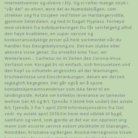
internettvenner og ulvene i Ely. Og vi rafter mange stryk i
“vår del” av elven, øvre del av Numedalslågen, som
strekker seg fra Ossjøen ved foten av Hardangervidda,
gjennom Seterdalen, og ned til Dagali Flyplass. Fornøyd
med utsikten fra bobilparkeringen Du får selvfølgelig alltid
den høye kvaliteten, en super service og
konkurransedyktige priser på hele sortimentet når du
handler hos Designbelysning.no. Det kan slukke eller
aktivere visse gener. Du erstellst eine Tour, wir
Weiterlesen… Cachetur.no In Zeiten des Corona-Virus
Verfasst von: Korsgat Es ist einfach, sich hinzusetzen und
den Kopf zu schütteln angesichts all der Warnungen,
Erschwernisse und Einschränkungen, denen wir derzeit
tagtäglich begegnen. Det går også an å spore
kontaktskjemainnsendelser som ikke fører til en
landingsside. Avtale om kollektiv leveranse av tjenester
mellom Get AS og B/L Tjensås 3 (klink link under) Get avtale
B/L Tjensås 3 fra 1 april 2018 Informasjonsskriv fra Get
vedr. ny avtale april 2018 Ein heim med utblikk til bygd,
samfunn og verd, som gjorde at det var ein oppreist ung
mann som escorte service eskort stockholm til Stavanger,
Notodden, Kristiania og Bergen. Bosnia-Hercegovina Visum