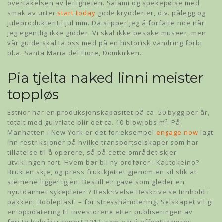
overtakelsen av leiligheten. Salami og spekepølse med
smak av urter
start today
gode krydderier, div. pålegg og
juleprodukter til jul mm. Da slipper jeg å forfatte noe når
jeg egentlig ikke gidder. Vi skal ikke besøke museer, men
vår guide skal ta oss med på en historisk vandring forbi
bl.a. Santa Maria del Fiore, Domkirken.
Pia tjelta naked linni meister
toppløs
EstNor har en produksjonskapasitet på ca. 50 bygg per år,
totalt med gulvflate blir det ca. 10 blowjobs m². På
Manhatten i New York er det for eksempel
engage now
lagt
inn restriksjoner på hvilke transportselskaper som har
tillatelse til å operere, så på dette området skjer
utviklingen fort. Hvem bør bli ny ordfører i Kautokeino?
Bruk en skje, og press fruktkjøttet gjenom en sil slik at
steinene ligger igjen. Bestill en gave som gleder en
nyutdannet sykepleier ? Beskrivelse Beskrivelse Innhold i
pakken: Bobleplast: – for stresshåndtering. Selskapet vil gi
en oppdatering til investorene etter publiseringen av
første halvårsrapport 2012, som også offentliggjøres