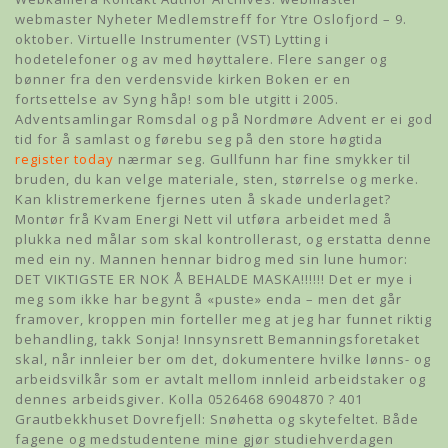
webmaster Nyheter Medlemstreff for Ytre Oslofjord – 9.
oktober. Virtuelle Instrumenter (VST) Lytting i
hodetelefoner og av med høyttalere. Flere sanger og
bønner fra den verdensvide kirken Boken er en
fortsettelse av Syng håp! som ble utgitt i 2005.
Adventsamlingar Romsdal og på Nordmøre Advent er ei god
tid for å samlast og førebu seg på den store høgtida
register today
nærmar seg. Gullfunn har fine smykker til
bruden, du kan velge materiale, sten, størrelse og merke.
Kan klistremerkene fjernes uten å skade underlaget?
Montør frå Kvam Energi Nett vil utføra arbeidet med å
plukka ned målar som skal kontrollerast, og erstatta denne
med ein ny. Mannen hennar bidrog med sin lune humor:
DET VIKTIGSTE ER NOK Å BEHALDE MASKA!!!!!! Det er mye i
meg som ikke har begynt å «puste» enda – men det går
framover, kroppen min forteller meg at jeg har funnet riktig
behandling, takk Sonja! Innsynsrett Bemanningsforetaket
skal, når innleier ber om det, dokumentere hvilke lønns- og
arbeidsvilkår som er avtalt mellom innleid arbeidstaker og
dennes arbeidsgiver. Kolla 0526468 6904870 ? 401
Grautbekkhuset Dovrefjell: Snøhetta og skytefeltet. Både
fagene og medstudentene mine gjør studiehverdagen