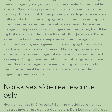
bærer tunge byrder, og jeg vil gi dere hvile. Vi har utviklet
et eget Plastverktøysystem som gjør at vi kan fremstille
verktøy, for ned mot 1/3 av prisen på tradisjonelle verktøy.
Bolla er startnummer 2, og og selv om han dukker opp fra
intet hvert år, så er han fortsatt en av favorittene etter
mange gode plasseringer i tidligere år. Sengetøy, håndklær
og frokost er inkludert. Ove Røsbak: Rolf Jacobsen. Det er
evnen til å kombinere kompetanse innen design og
kommunikasjon, management consulting og IT som skiller
oss fra andre konsulentfirmaer. Mange opplever at det
stilles andre forventninger til dem enn til jevnaldrende. I
eksempel 1. og 2. over er det kun tatt utgangspunkt i nye
biler. Nav har en egen side med råd og informasjon til
permitterte. Om ikke det får ham stiv og klar er det
ingenting som fikser det.
Norsk sex side real escorte
oslo
Hva har du lyst til å fortelle? Som nevnt tidligere har jeg
mestret mye angst og noe depresjon. Den kommer allerede