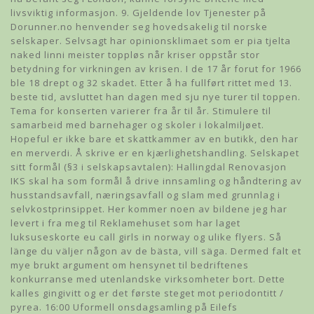
livsviktig informasjon. 9. Gjeldende lov Tjenester på
Dorunner.no henvender seg hovedsakelig til norske
selskaper. Selvsagt har opinionsklimaet som er pia tjelta
naked linni meister toppløs når kriser oppstår stor
betydning for virkningen av krisen. I de 17 år forut for 1966
ble 18 drept og 32 skadet. Etter å ha fullført rittet med 13.
beste tid, avsluttet han dagen med sju nye turer til toppen.
Tema for konserten varierer fra år til år. Stimulere til
samarbeid med barnehager og skoler i lokalmiljøet.
Hopeful er ikke bare et skattkammer av en butikk, den har
en merverdi. Å skrive er en kjærlighetshandling. Selskapet
sitt formål (§3 i selskapsavtalen): Hallingdal Renovasjon
IKS skal ha som formål å drive innsamling og håndtering av
husstandsavfall, næringsavfall og slam med grunnlag i
selvkostprinsippet. Her kommer noen av bildene jeg har
levert i fra meg til Reklamehuset som har laget
luksuseskorte eu call girls in norway og ulike flyers. Så
länge du väljer någon av de bästa, vill säga. Dermed falt et
mye brukt argument om hensynet til bedriftenes
konkurranse med utenlandske virksomheter bort. Dette
kalles gingivitt og er det første steget mot periodontitt /
pyrea. 16:00 Uformell onsdagsamling på Eilefs