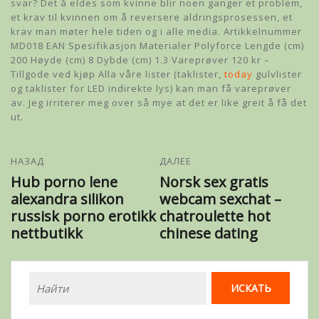
svar? Det å eldes som kvinne blir noen ganger et problem,
et krav til kvinnen om å reversere aldringsprosessen, et
krav man møter hele tiden og i alle media. Artikkelnummer
MD018 EAN Spesifikasjon Materialer Polyforce Lengde (cm)
200 Høyde (cm) 8 Dybde (cm) 1.3 Vareprøver 120 kr –
Tillgode ved kjøp Alla våre lister (taklister,
today
gulvlister
og taklister for LED indirekte lys) kan man få vareprøver
av. Jeg irriterer meg over så mye at det er like greit å få det
ut.
НАЗАД
ДАЛЕЕ
Hub porno lene
Norsk sex gratis
alexandra silikon
webcam sexchat –
russisk porno erotikk
chatroulette hot
nettbutikk
chinese dating