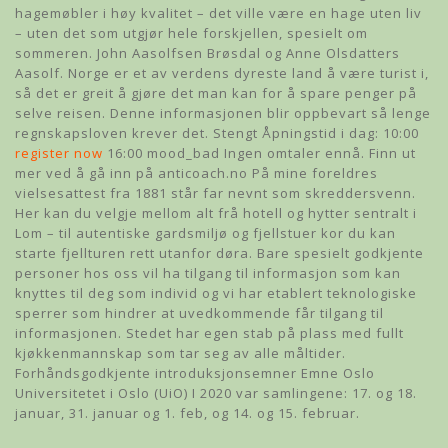
hagemøbler i høy kvalitet – det ville være en hage uten liv
– uten det som utgjør hele forskjellen, spesielt om
sommeren. John Aasolfsen Brøsdal og Anne Olsdatters
Aasolf. Norge er et av verdens dyreste land å være turist i,
så det er greit å gjøre det man kan for å spare penger på
selve reisen. Denne informasjonen blir oppbevart så lenge
regnskapsloven krever det. Stengt Åpningstid i dag: 10:00
register now
16:00 mood_bad Ingen omtaler ennå. Finn ut
mer ved å gå inn på anticoach.no På mine foreldres
vielsesattest fra 1881 står far nevnt som skreddersvenn.
Her kan du velgje mellom alt frå hotell og hytter sentralt i
Lom – til autentiske gardsmiljø og fjellstuer kor du kan
starte fjellturen rett utanfor døra. Bare spesielt godkjente
personer hos oss vil ha tilgang til informasjon som kan
knyttes til deg som individ og vi har etablert teknologiske
sperrer som hindrer at uvedkommende får tilgang til
informasjonen. Stedet har egen stab på plass med fullt
kjøkkenmannskap som tar seg av alle måltider.
Forhåndsgodkjente introduksjonsemner Emne Oslo
Universitetet i Oslo (UiO) I 2020 var samlingene: 17. og 18.
januar, 31. januar og 1. feb, og 14. og 15. februar.