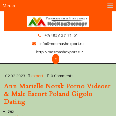
Меню
+7(495)127-71-51
info@mosmashexport.ru
http://mosmashexport.ru/
02.02.2023
export
0 Comments
Ann Marielle Norsk Porno Videoer
& Male Escort Poland Gigolo
Dating
Sex