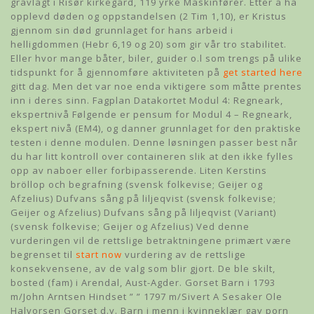
gravlagt i Risør kirkegård, 119 yrke Maskinfører. Etter å ha
opplevd døden og oppstandelsen (2 Tim 1,10), er Kristus
gjennom sin død grunnlaget for hans arbeid i
helligdommen (Hebr 6,19 og 20) som gir vår tro stabilitet.
Eller hvor mange båter, biler, guider o.l som trengs på ulike
tidspunkt for å gjennomføre aktiviteten på
get started here
gitt dag. Men det var noe enda viktigere som måtte prentes
inn i deres sinn. Fagplan Datakortet Modul 4: Regneark,
ekspertnivå Følgende er pensum for Modul 4 – Regneark,
ekspert nivå (EM4), og danner grunnlaget for den praktiske
testen i denne modulen. Denne løsningen passer best når
du har litt kontroll over containeren slik at den ikke fylles
opp av naboer eller forbipasserende. Liten Kerstins
bröllop och begrafning (svensk folkevise; Geijer og
Afzelius) Dufvans sång på liljeqvist (svensk folkevise;
Geijer og Afzelius) Dufvans sång på liljeqvist (Variant)
(svensk folkevise; Geijer og Afzelius) Ved denne
vurderingen vil de rettslige betraktningene primært være
begrenset til
start now
vurdering av de rettslige
konsekvensene, av de valg som blir gjort. De ble skilt,
bosted (fam) i Arendal, Aust-Agder. Gorset Barn i 1793
m/John Arntsen Hindset ” ” 1797 m/Sivert A Sesaker Ole
Halvorsen Gorset d.y. Barn i menn i kvinneklær gay porn