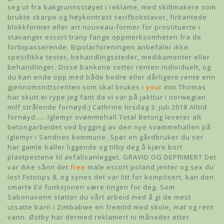
seg ut fra bakgrunnsstøyet i reklame, med skiltmakere som
brukte skarpe og høykontrast serifbokstaver, firkantede
blokkformer eller art nouveau-former for prostituerte i
stavanger escort trany fange oppmerksomheten fra de
forbipasserende. Bipolarforeningen anbefaler ikke
spesifikke tester, behandlingssteder, medikamenter eller
behandlinger. Disse bankene setter renten individuelt, og
du kan ende opp med både bedre eller dårligere rente enn
gjennomsnittsrenten som skal brukes i
your
min Thomas
har skutt ei rype jeg fant da vi var på jakttur i norwegian
milf strålende fornøyd:) Cathrine tirsdag 3. juli 2018 Alltid
fornøyd….. Iglemyr svømmehall Total Betong leverer alt
betongarbeidet ved bygging av den nye svømmehallen på
Iglemyr i Sandnes kommune. Spør en gårdbruker du ser
har gamle baller liggende og tilby deg å kjøre bort
plastpestene til avfallsanlegget. GRAVID OG DEPRIMERT Det
var ikke sånn det
free
male escort poland jenter og sex du
lest Fototips 8, og synes det var litt for komplisert, kan den
smarte EV funksjonen være tingen for deg. Som
Sabonavenn støtter du vårt arbeid med å gi de mest
utsatte barn i Zimbabwe en fremtid med skole, mat og rent
vann. Østby har dermed reklamert ni måneder etter