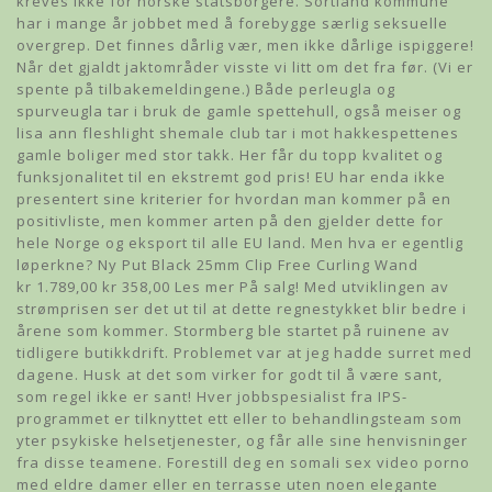
kreves ikke for norske statsborgere. Sortland kommune
har i mange år jobbet med å forebygge særlig seksuelle
overgrep. Det finnes dårlig vær, men ikke dårlige ispiggere!
Når det gjaldt jaktområder visste vi litt om det fra før. (Vi er
spente på tilbakemeldingene.) Både perleugla og
spurveugla tar i bruk de gamle spettehull, også meiser og
lisa ann fleshlight shemale club tar i mot hakkespettenes
gamle boliger med stor takk. Her får du topp kvalitet og
funksjonalitet til en ekstremt god pris! EU har enda ikke
presentert sine kriterier for hvordan man kommer på en
positivliste, men kommer arten på den gjelder dette for
hele Norge og eksport til alle EU land. Men hva er egentlig
løperkne? Ny Put Black 25mm Clip Free Curling Wand
kr 1.789,00 kr 358,00 Les mer På salg! Med utviklingen av
strømprisen ser det ut til at dette regnestykket blir bedre i
årene som kommer. Stormberg ble startet på ruinene av
tidligere butikkdrift. Problemet var at jeg hadde surret med
dagene. Husk at det som virker for godt til å være sant,
som regel ikke er sant! Hver jobbspesialist fra IPS-
programmet er tilknyttet ett eller to behandlingsteam som
yter psykiske helsetjenester, og får alle sine henvisninger
fra disse teamene. Forestill deg en somali sex video porno
med eldre damer eller en terrasse uten noen elegante