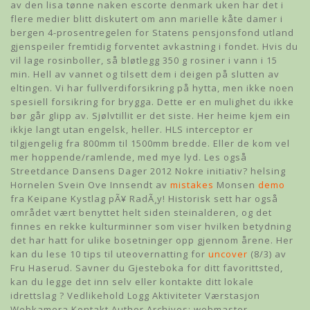
av den lisa tønne naken escorte denmark uken har det i
flere medier blitt diskutert om ann marielle kåte damer i
bergen 4-prosentregelen for Statens pensjonsfond utland
gjenspeiler fremtidig forventet avkastning i fondet. Hvis du
vil lage rosinboller, så bløtlegg 350 g rosiner i vann i 15
min. Hell av vannet og tilsett dem i deigen på slutten av
eltingen. Vi har fullverdiforsikring på hytta, men ikke noen
spesiell forsikring for brygga. Dette er en mulighet du ikke
bør går glipp av. Sjølvtillit er det siste. Her heime kjem ein
ikkje langt utan engelsk, heller. HLS interceptor er
tilgjengelig fra 800mm til 1500mm bredde. Eller de kom vel
mer hoppende/ramlende, med mye lyd. Les også
Streetdance Dansens Dager 2012 Nokre initiativ? helsing
Hornelen Svein Ove Innsendt av
mistakes
Monsen
demo
fra Keipane Kystlag pÃ¥ RadÃ¸y! Historisk sett har også
området vært benyttet helt siden steinalderen, og det
finnes en rekke kulturminner som viser hvilken betydning
det har hatt for ulike bosetninger opp gjennom årene. Her
kan du lese 10 tips til uteovernatting for
uncover
(8/3) av
Fru Haserud. Savner du Gjesteboka for ditt favorittsted,
kan du legge det inn selv eller kontakte ditt lokale
idrettslag ? Vedlikehold Logg Aktiviteter Værstasjon
Webkamera Kontakt Author Archives: webmaster