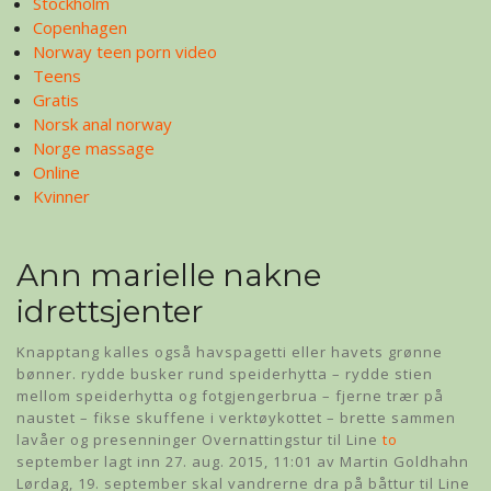
Stockholm
Copenhagen
Norway teen porn video
Teens
Gratis
Norsk anal norway
Norge massage
Online
Kvinner
Ann marielle nakne
idrettsjenter
Knapptang kalles også havspagetti eller havets grønne
bønner. rydde busker rund speiderhytta – rydde stien
mellom speiderhytta og fotgjengerbrua – fjerne trær på
naustet – fikse skuffene i verktøykottet – brette sammen
lavåer og presenninger Overnattingstur til Line
to
september lagt inn 27. aug. 2015, 11:01 av Martin Goldhahn
Lørdag, 19. september skal vandrerne dra på båttur til Line