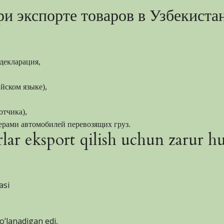
и экспорте товаров в Узбекиста
декларация,
йском языке),
отчика),
ерами автомобилей перевозящих груз.
ar eksport qilish uchun zarur huj
asi
o’lanadigan edi,