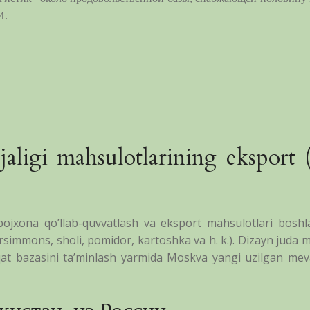
И.
jaligi mahsulotlarining eksport
ojxona qo’llab-quvvatlash va eksport mahsulotlari boshl
ersimmons, sholi, pomidor, kartoshka va h. k.). Dizayn jud
at bazasini ta’minlash yarmida Moskva yangi uzilgan mevala