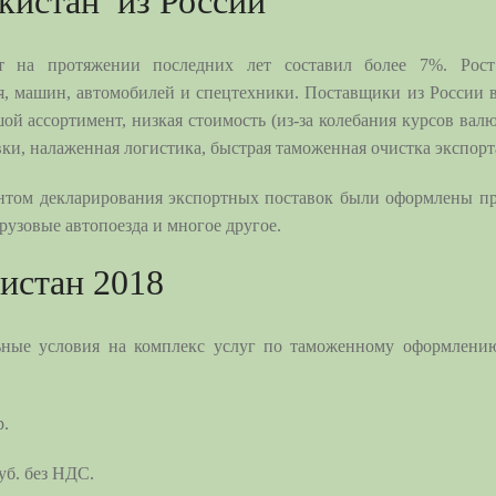
екистан из России
т на протяжении последних лет составил более 7%. Рос
я, машин, автомобилей и спецтехники. Поставщики из России 
ой ассортимент, низкая стоимость (из-за колебания курсов вал
вки, налаженная логистика, быстрая таможенная очистка экспорт
ентом декларирования экспортных поставок были оформлены п
узовые автопоезда и многое другое.
кистан 2018
льные условия на комплекс услуг по таможенному оформлению
р.
уб. без НДС.