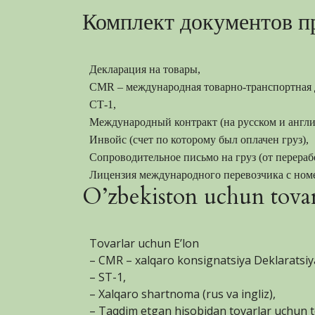
Комплект документов пр
Декларация на товары,
CMR – международная товарно-транспортная 
СТ-1,
Международный контракт (на русском и англи
Инвойс (счет по которому был оплачен груз),
Сопроводительное письмо на груз (от перераб
Лицензия международного перевозчика с ном
O’zbekiston uchun tovarl
Tovarlar uchun E’lon
– CMR – xalqaro konsignatsiya Deklaratsiy
– ST-1,
– Xalqaro shartnoma (rus va ingliz),
– Taqdim etgan hisobidan tovarlar uchun t