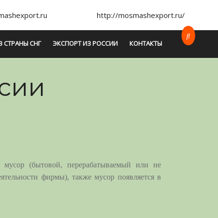
ashexport.ru
http://mosmashexport.ru/
В СТРАНЫ СНГ
ЭКСПОРТ ИЗ РОССИИ
КОНТАКТЫ
ссии
я мусор (бытовой, перерабатываемый или не
еятельности фирмы), также мусор появляется в