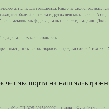
ческое значение для государства. Никто не захочет отдавать т
 находится более 2 кг золота и других ценных металлов. А стар
” такие металлы как ферромарганц, цинк оксид, марганц. Для
 гораздо меньше, как и стоимость.
превышает рынок таксомоторов или продажи сотовой техники. 
асчет экспорта на наш электронн
 пленки (Код ТН ВЭД
3915100000
) – нужна 1 Фура (тент стандар