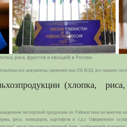
лопка, риса, фруктов и овощей) в Россию
готовлены все документы, проверен код ТН ВЭД, все заранее со
ельхозпродукции (хлопка, риса
ождением экспортной продукции из Узбекистана по многим нап
хурма, риса, помидоров, картофеля и т.д.). Оформление осу
истик” около продовольственной базы, снабжающей половину