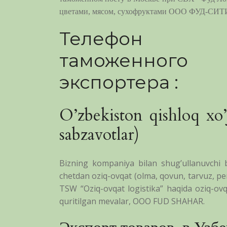
цветами, мясом, сухофруктами ООО ФУД-СИТ
Т
елефон
таможенного
экспортера :
O’zbekiston qishloq xo’
sabzavotlar)
Bizning kompaniya bilan shug’ullanuvchi b
chetdan oziq-ovqat (olma, qovun, tarvuz, p
TSW “Oziq-ovqat logistika” haqida oziq-ovq
quritilgan mevalar, OOO FUD SHAHAR.