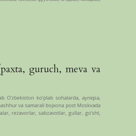
 (paxta, guruch, meva va
ab O’zbekiston ko’plab sohalarda, ayniqsa,
a mashhur va samarali bojxona post Moskvada
r, rezavorlar, sabzavotlar, gullar, go’sht,