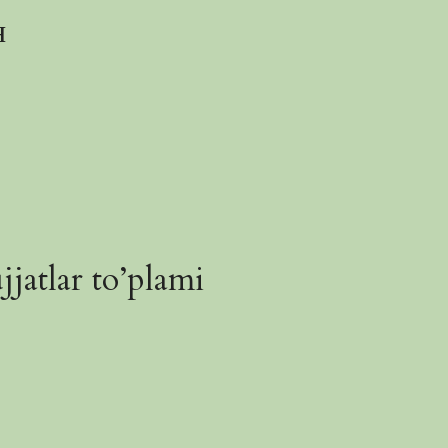
н
jatlar to’plami