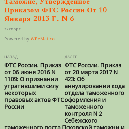
Таможне, Утвержденное
Приказом ФТС России От 10
Января 2013 Г. N 6
экспорт
Powered by
WPeMatico
НАЗАД
ДАЛЕЕ
ФТС России. Приказ
ФТС России. Приказ
от 06 июня 2016 N
от 20 марта 2017 N
1109: О признании
423: Об
утратившими силу
аннулировании кода
некоторых
отдела таможенного
правовых актов ФТС
оформления и
России
таможенного
контроля N 2
Себежского
таможенного поста Псковской таможни и