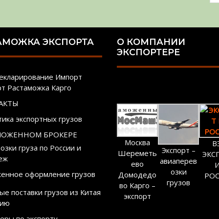
АМОЖКА ЭКСПОРТА
О КОМПАНИИ
ЭКСПОРТЕРЕ
екларирование Импорт
рт Растаможка Карго
АКТЫ
тика экспортных грузов
МОЖЕННОМ БРОКЕРЕ
Москва
В
озки груза по России и
Экспорт –
Шереметь
ЭКС
еж
авиаперев
ево
озки
енное оформление грузов
Домодедо
РО
грузов
во Карго –
ые поставки грузов из Китая
экспорт
сию
еры по экспорту