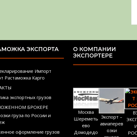
АМОЖКА ЭКСПОРТА
О КОМПАНИИ
ЭКСПОРТЕРЕ
екларирование Импорт
рт Растаможка Карго
АКТЫ
тика экспортных грузов
МОЖЕННОМ БРОКЕРЕ
Москва
В
озки груза по России и
Экспорт –
Шереметь
ЭКС
еж
авиаперев
ево
озки
енное оформление грузов
Домодедо
РО